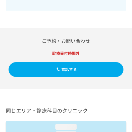
出
稿
クリ
資
稿
ニッ
の
料
クナ
の
お
の
ビサ
お
問
ご
イト
問
い
請
への
い
合
お問
求
合
合せ
わ
は
ご予約・お問い合わせ
フォ
わ
せ
こ
ーム
せ
は
ち
とな
診療受付時間外
は
こ
ら
りま
こ
ち
す。
ち
ら
クリ
電話する
無
ら
ニッ
料
クの
資
情
予
料
報
約・
の
症状
拡
のご
ご
充
相談
請
の
など
同じエリア・診療科目のクリニック
求
お
はで
は
申
きま
こ
せん
し
loading...
ので
ち
込