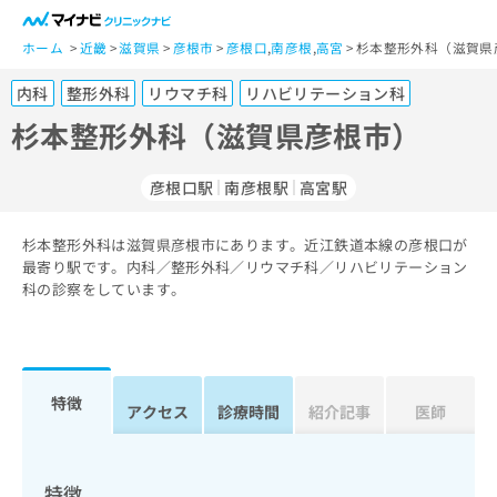
一
般
ホーム
近畿
滋賀県
彦根市
彦根口
,
南彦根
,
高宮
杉本整形外科（滋賀県
ユ
内科
整形外科
リウマチ科
リハビリテーション科
ー
ザ
杉本整形外科（滋賀県彦根市）
ー
の
彦根口駅
南彦根駅
高宮駅
方
は
こ
杉本整形外科は滋賀県彦根市にあります。近江鉄道本線の彦根口が
最寄り駅です。内科／整形外科／リウマチ科／リハビリテーション
ち
科の診察をしています。
ら
医
マ
療
イ
関
ナ
特徴
アクセス
診療時間
紹介記事
医師
係
ビ
者
ク
の
リ
方
ニ
特徴