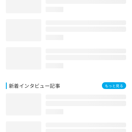
loading...
loading...
loading...
新着インタビュー記事
もっと見る
loading...