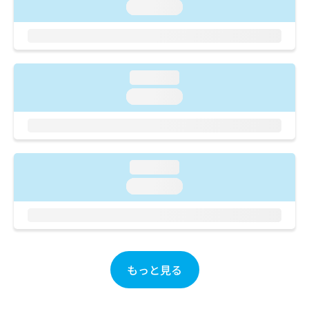
ご了
ら
み
loading...
承く
は
ださ
こ
無
い。
ち
料
ら
情
loading...
報
拡
掲
loading...
充
載
の
情
お
報
申
の
し
修
loading...
込
正
loading...
み
は
は
こ
こ
ち
ち
ら
ら
そ
もっと見る
の
他
の