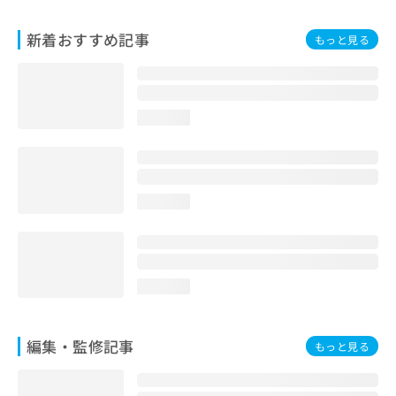
お
問
新着おすすめ記事
もっと見る
い
合
わ
せ
は
loading...
こ
ち
ら
loading...
loading...
編集・監修記事
もっと見る