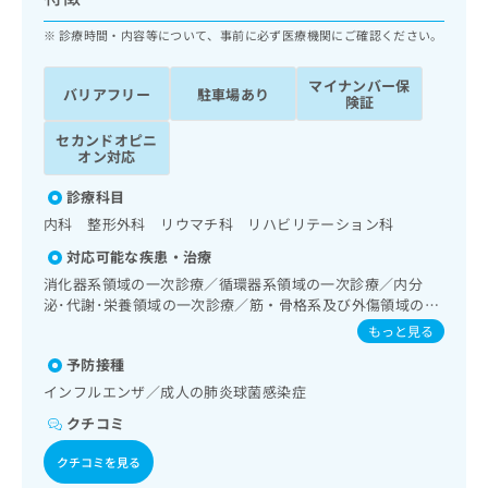
ッ
は
ク
診療時間・内容等について、事前に必ず医療機関にご確認ください。
こ
ナ
ち
ビ
ら
マイナンバー保
バリアフリー
駐車場あり
に
険証
関
広
セカンドオピニ
す
広
告
オン対応
る
告
代
お
出
診療科目
理
問
稿
内科 整形外科 リウマチ科 リハビリテーション科
店
い
の
合
の
お
対応可能な疾患・治療
わ
方
問
消化器系領域の一次診療／循環器系領域の一次診療／内分
せ
い
は
泌･代謝･栄養領域の一次診療／筋・骨格系及び外傷領域の一
は
合
こ
次診療／義肢装具の作成及び評価／神経ブロック／画像診断
もっと見る
こ
わ
管理（専ら画像診断を担当する医師による読影）／漢方薬の
ち
ち
せ
予防接種
処方
ら
ら
は
インフルエンザ／成人の肺炎球菌感染症
こ
こち
クチコミ
ち
広
らは
広
ら
告
マイ
クチコミを見る
告
出
ナビ