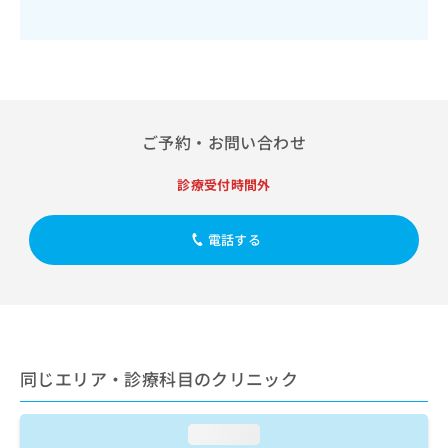
出
稿
クリ
資
稿
ニッ
の
料
クナ
の
お
の
ビサ
お
問
ご
イト
問
い
請
への
い
合
お問
求
合
合せ
わ
は
ご予約・お問い合わせ
フォ
わ
せ
こ
ーム
せ
は
ち
とな
診療受付時間外
は
こ
ら
りま
こ
ち
す。
ち
ら
クリ
無
電話する
ら
ニッ
料
クの
資
情
予
料
報
約・
の
症状
拡
のご
ご
充
相談
請
の
など
求
同じエリア・診療科目のクリニック
お
はで
は
申
きま
こ
せん
し
ので
loading...
ち
込