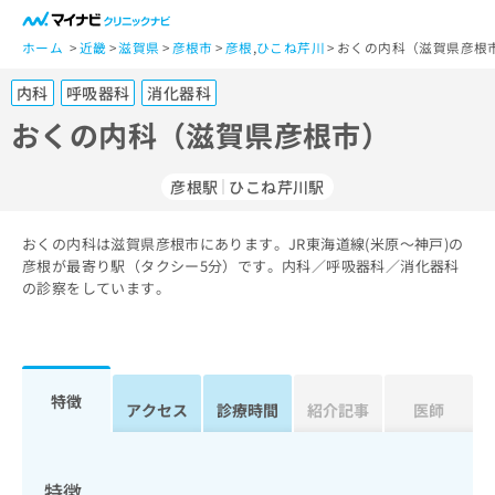
一
般
ホーム
近畿
滋賀県
彦根市
彦根
,
ひこね芹川
おくの内科（滋賀県彦根市
ユ
内科
呼吸器科
消化器科
ー
ザ
おくの内科（滋賀県彦根市）
ー
の
彦根駅
ひこね芹川駅
方
は
こ
おくの内科は滋賀県彦根市にあります。JR東海道線(米原～神戸)の
彦根が最寄り駅（タクシー5分）です。内科／呼吸器科／消化器科
ち
の診察をしています。
ら
医
マ
療
イ
関
ナ
特徴
アクセス
診療時間
紹介記事
医師
係
ビ
者
ク
の
リ
方
ニ
特徴