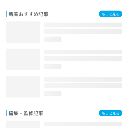
お
問
新着おすすめ記事
もっと見る
い
合
わ
せ
は
loading...
こ
ち
ら
loading...
loading...
編集・監修記事
もっと見る