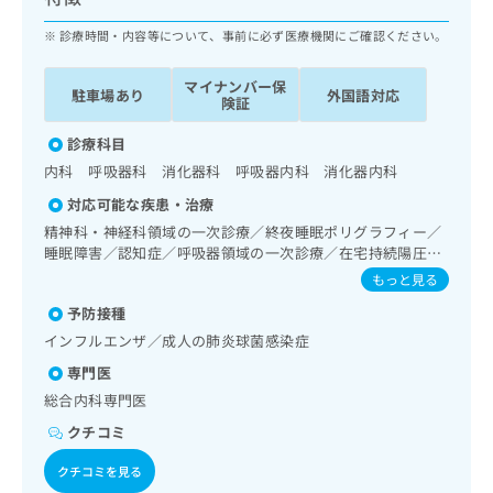
ッ
は
ク
診療時間・内容等について、事前に必ず医療機関にご確認ください。
こ
ナ
ち
ビ
ら
マイナンバー保
駐車場あり
外国語対応
に
険証
関
広
す
診療科目
広
告
る
告
内科 呼吸器科 消化器科 呼吸器内科 消化器内科
代
お
出
対応可能な疾患・治療
理
問
稿
店
い
精神科・神経科領域の一次診療／終夜睡眠ポリグラフィー／
の
睡眠障害／認知症／呼吸器領域の一次診療／在宅持続陽圧呼
合
の
お
吸療法（睡眠時無呼吸症候群治療）／在宅酸素療法／消化器
わ
方
問
もっと見る
系領域の一次診療／肝･胆道・膵臓領域の一次診療／循環器
せ
い
は
予防接種
系領域の一次診療／ホルター型心電図検査／腎･泌尿器系領
は
合
こ
域の一次診療／内分泌･代謝･栄養領域の一次診療／内分泌機
インフルエンザ／成人の肺炎球菌感染症
こ
わ
ち
能検査／インスリン療法／糖尿病患者教育（食事療法、運動
ち
せ
専門医
ら
療法、自己血糖測定）／糖尿病による合併症に対する継続的
ら
は
な管理及び指導／血液・免疫系領域の一次診療／漢方薬の処
総合内科専門医
こ
方
こち
クチコミ
ち
広
らは
広
ら
告
マイ
クチコミを見る
告
出
ナビ