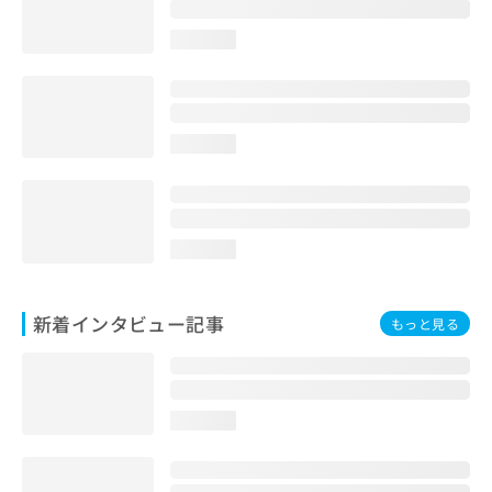
loading...
loading...
loading...
新着インタビュー記事
もっと見る
loading...