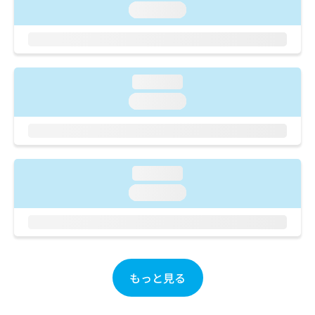
ご了
ら
み
loading...
承く
は
ださ
こ
無
い。
ち
料
ら
情
報
loading...
拡
掲
loading...
充
載
の
情
お
報
申
の
し
修
loading...
込
正
み
loading...
は
は
こ
こ
ち
ち
ら
ら
そ
もっと見る
の
他
の