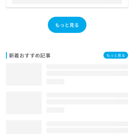
お
問
い
合
もっと見る
わ
せ
は
こ
ち
新着おすすめ記事
もっと見る
ら
loading...
loading...