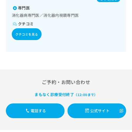
出
／乳腺領域の一次診療／内分泌･代謝･栄養領域の一次診療／
稿
クリ
資
内分泌機能検査／インスリン療法／糖尿病患者教育（食事療
稿
ニッ
専門医
の
料
クナ
法、運動療法、自己血糖測定）／糖尿病による合併症に対す
の
お
の
消化器病専門医／消化器内視鏡専門医
ビサ
る継続的な管理及び指導／血液・免疫系領域の一次診療／
お
問
ご
イト
クチコミ
筋・骨格系及び外傷領域の一次診療／漢方薬の処方／在宅に
問
い
請
への
おける看取り
い
合
お問
求
クチコミを見る
合
合せ
わ
は
フォ
わ
せ
こ
ーム
せ
は
ち
とな
は
こ
ら
りま
こ
ち
す。
ち
ら
クリ
無
ら
ニッ
料
クの
資
ご予約・お問い合わせ
情
予
料
報
約・
の
症状
拡
まもなく診療受付終了
（12:00まで）
のご
ご
充
相談
請
の
など
求
電話する
公式サイト
お
はで
は
申
きま
こ
せん
し
ので
ち
込