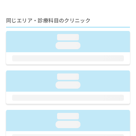
ご了
ら
み
承く
は
ださ
こ
無
い。
同じエリア・診療科目のクリニック
ち
料
ら
情
報
loading...
拡
掲
loading...
充
載
の
情
お
報
申
の
し
修
loading...
込
正
み
は
loading...
は
こ
こ
ち
ち
ら
ら
そ
loading...
の
loading...
他
の