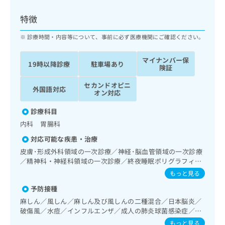
ッ
は
ク
こ
特徴
ナ
ち
ビ
診療時間・内容等について、事前に必ず医療機関にご確認ください。
ら
に
関
マイナンバー保
広
19時以降診療
駐車場あり
す
広
険証
告
る
告
代
セカンドオピニ
お
出
外国語対応
オン対応
理
問
稿
店
い
の
診療科目
合
の
お
内科 胃腸科
わ
方
問
せ
い
は
対応可能な疾患・治療
は
合
こ
皮膚･形成外科領域の一次診療／神経･脳血管領域の一次診療
こ
わ
ち
／精神科・神経科領域の一次診療／終夜睡眠ポリグラフィー
ち
せ
／睡眠障害／認知症／耳鼻咽喉領域の一次診療／呼吸器領域
ら
もっと見る
ら
は
の一次診療／在宅持続陽圧呼吸療法（睡眠時無呼吸症候群治
こ
予防接種
療）／在宅酸素療法／消化器系領域の一次診療／上部消化管
こち
ち
広
内視鏡検査／下部消化管内視鏡検査／下部消化管内視鏡的切
麻しん／風しん／麻しん及び風しんの二種混合／日本脳炎／
らは
広
ら
除術／肝･胆道・膵臓領域の一次診療／循環器系領域の一次
告
破傷風／水痘／インフルエンザ／成人の肺炎球菌感染症／お
マイ
告
診療／ホルター型心電図検査／腎･泌尿器系領域の一次診療
出
たふくかぜ／A型肝炎／B型肝炎／狂犬病
ナビ
もっと見る