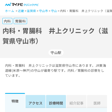
一
般
ホーム
近畿
滋賀県
守山市
守山
内科・胃腸科 井上クリニック（滋賀
ユ
内科
胃腸科
ー
ザ
内科・胃腸科 井上クリニック（滋
ー
賀県守山市）
の
方
は
守山駅
こ
ち
内科・胃腸科 井上クリニックは滋賀県守山市にあります。JR東海
ら
道線(米原～神戸)の守山が最寄り駅です。内科／胃腸科の診察をし
ています。
医
マ
療
イ
関
ナ
係
ビ
者
ク
特徴
アクセス
診療時間
紹介記事
医師
の
リ
方
ニ