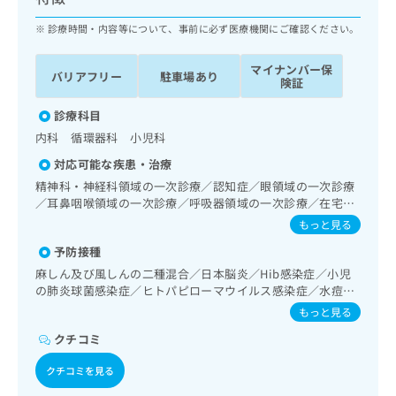
ッ
は
ク
診療時間・内容等について、事前に必ず医療機関にご確認ください。
こ
ナ
ち
ビ
ら
マイナンバー保
バリアフリー
駐車場あり
に
険証
関
広
す
診療科目
広
告
る
告
内科 循環器科 小児科
代
お
出
対応可能な疾患・治療
理
問
稿
店
い
精神科・神経科領域の一次診療／認知症／眼領域の一次診療
の
／耳鼻咽喉領域の一次診療／呼吸器領域の一次診療／在宅酸
合
の
お
素療法／消化器系領域の一次診療／肝･胆道・膵臓領域の一
わ
方
問
もっと見る
次診療／循環器系領域の一次診療／腎･泌尿器系領域の一次
せ
い
は
予防接種
診療／内分泌･代謝･栄養領域の一次診療／インスリン療法／
は
合
こ
糖尿病患者教育（食事療法、運動療法、自己血糖測定）／糖
麻しん及び風しんの二種混合／日本脳炎／Hib感染症／小児
こ
わ
ち
尿病による合併症に対する継続的な管理及び指導／血液・免
の肺炎球菌感染症／ヒトパピローマウイルス感染症／水痘／
ち
せ
ら
疫系領域の一次診療／筋・骨格系及び外傷領域の一次診療／
インフルエンザ／成人の肺炎球菌感染症／おたふくかぜ／A
ら
は
もっと見る
医療用麻薬によるがん疼痛治療／画像診断管理（専ら画像診
型肝炎／B型肝炎／ロタウイルス感染症
こ
断を担当する医師による読影）／漢方薬の処方／在宅におけ
クチコミ
こち
ち
広
る看取り
らは
広
ら
告
クチコミを見る
マイ
告
出
ナビ