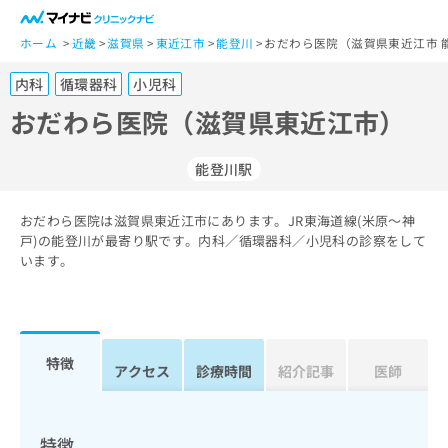
一
般
ホーム
近畿
滋賀県
東近江市
能登川
おだわら医院（滋賀県東近江市 
ユ
内科
循環器科
小児科
ー
ザ
おだわら医院（滋賀県東近江市）
ー
の
能登川駅
方
は
こ
おだわら医院は滋賀県東近江市にあります。JR東海道線(米原～神
戸)の能登川が最寄り駅です。内科／循環器科／小児科の診察をして
ち
います。
ら
医
マ
療
イ
関
ナ
特徴
アクセス
診療時間
紹介記事
医師
係
ビ
者
ク
の
リ
方
ニ
特徴