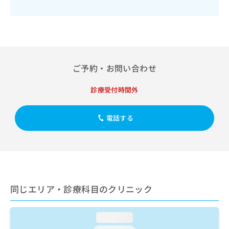
出
稿
クリ
資
稿
ニッ
の
料
クナ
の
お
の
ビサ
お
問
ご
イト
問
い
請
への
い
合
お問
求
合
合せ
わ
ご予約・お問い合わせ
は
フォ
わ
せ
こ
ーム
せ
は
ち
診療受付時間外
とな
は
こ
ら
りま
こ
ち
す。
ち
ら
クリ
電話する
無
ら
ニッ
料
クの
資
情
予
料
報
約・
の
症状
拡
のご
ご
充
相談
請
の
など
同じエリア・診療科目のクリニック
求
お
はで
は
申
きま
こ
せん
し
loading...
ので
ち
込