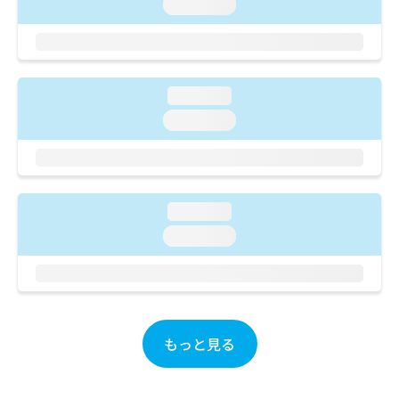
ご了
loading...
ら
み
承く
は
ださ
こ
無
い。
ち
料
ら
情
loading...
報
拡
loading...
掲
充
載
の
情
お
報
申
の
し
修
loading...
込
正
loading...
み
は
は
こ
こ
ち
ち
ら
ら
そ
もっと見る
の
他
の