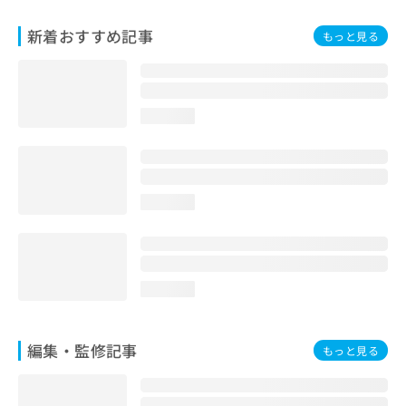
お
問
新着おすすめ記事
もっと見る
い
合
わ
せ
loading...
は
こ
ち
ら
loading...
loading...
編集・監修記事
もっと見る