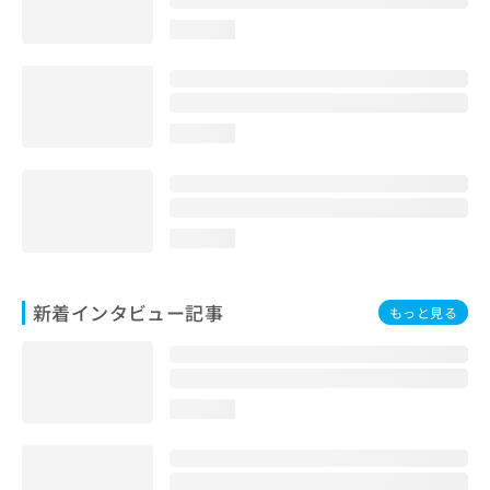
loading...
loading...
loading...
新着インタビュー記事
もっと見る
loading...