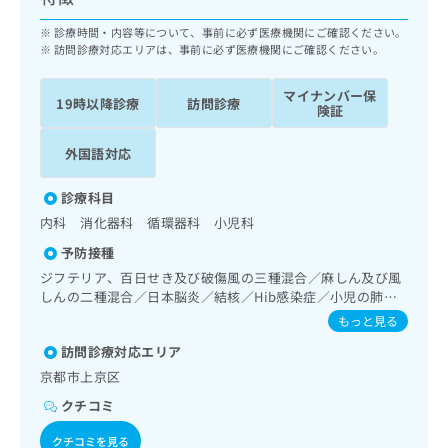
ッ
は
ク
診療時間・内容等について、事前に必ず医療機関にご確認ください。
こ
ナ
訪問診療対応エリアは、事前に必ず医療機関にご確認ください。
ち
ビ
ら
に
マイナンバー保
19時以降診療
訪問診療
関
険証
広
す
広
告
る
外国語対応
告
代
お
出
理
問
稿
診療科目
店
い
の
内科 消化器科 循環器科 小児科
合
の
お
わ
予防接種
方
問
せ
い
は
ジフテリア、百日せき及び破傷風の三種混合／麻しん及び風
は
合
しんの二種混合／日本脳炎／結核／Hib感染症／小児の肺炎
こ
こ
わ
球菌感染症／ヒトパピローマウイルス感染症／水痘／インフ
ち
もっと見る
ち
せ
ルエンザ／成人の肺炎球菌感染症／おたふくかぜ／B型肝炎
ら
ら
訪問診療対応エリア
は
／ロタウイルス感染症／髄膜炎菌感染症
こ
京都市上京区
こち
ち
広
らは
クチコミ
広
ら
告
マイ
告
出
ナビ
クチコミを見る