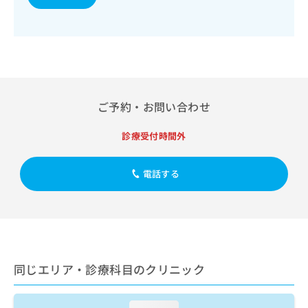
出
稿
クリ
資
稿
ニッ
の
料
クナ
の
お
の
ビサ
お
問
ご
イト
問
い
請
への
い
合
お問
求
合
合せ
わ
は
フォ
わ
せ
こ
ご予約・お問い合わせ
ーム
せ
は
ち
とな
は
こ
ら
りま
診療受付時間外
こ
ち
す。
ち
ら
クリ
無
ら
ニッ
電話する
料
クの
資
情
予
料
報
約・
の
症状
拡
のご
ご
充
相談
請
の
など
求
お
はで
同じエリア・診療科目のクリニック
は
申
きま
こ
せん
し
ので
ち
込
loading...