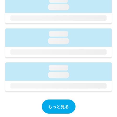
ご了
ら
み
承く
loading...
は
ださ
こ
無
い。
ち
料
ら
情
報
loading...
拡
掲
充
載
loading...
の
情
お
報
申
の
し
修
込
正
loading...
み
は
loading...
は
こ
こ
ち
ち
ら
ら
そ
の
もっと見る
他
の