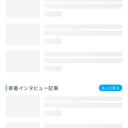
loading...
loading...
loading...
新着インタビュー記事
もっと見る
loading...