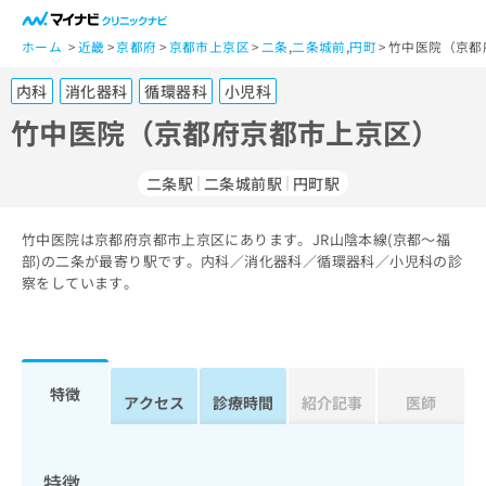
一
般
ホーム
近畿
京都府
京都市上京区
二条
,
二条城前
,
円町
竹中医院（京都
ユ
内科
消化器科
循環器科
小児科
ー
ザ
竹中医院（京都府京都市上京区）
ー
の
二条駅
二条城前駅
円町駅
方
は
こ
竹中医院は京都府京都市上京区にあります。JR山陰本線(京都～福
部)の二条が最寄り駅です。内科／消化器科／循環器科／小児科の診
ち
察をしています。
ら
医
マ
療
イ
関
ナ
特徴
アクセス
診療時間
紹介記事
医師
係
ビ
者
ク
の
リ
方
ニ
特徴