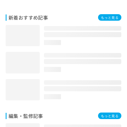
お
問
い
新着おすすめ記事
もっと見る
合
わ
せ
は
loading...
こ
ち
ら
loading...
loading...
編集・監修記事
もっと見る