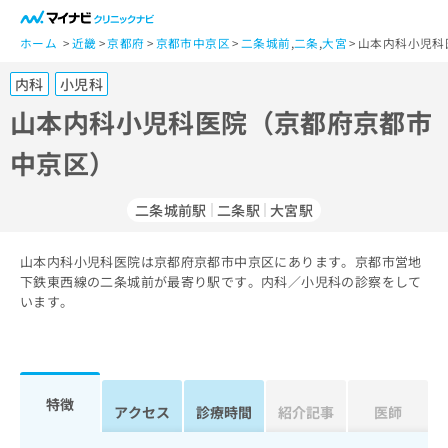
一
般
ホーム
近畿
京都府
京都市中京区
二条城前
,
二条
,
大宮
山本内科小児科
ユ
内科
小児科
ー
ザ
山本内科小児科医院（京都府京都市
ー
中京区）
の
方
は
二条城前駅
二条駅
大宮駅
こ
ち
山本内科小児科医院は京都府京都市中京区にあります。京都市営地
ら
下鉄東西線の二条城前が最寄り駅です。内科／小児科の診察をして
います。
医
マ
療
イ
関
ナ
係
ビ
者
ク
特徴
アクセス
診療時間
紹介記事
医師
の
リ
方
ニ