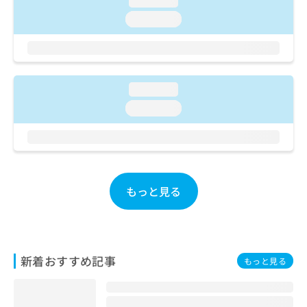
loading...
ご了
ら
み
承く
loading...
は
ださ
こ
無
い。
ち
料
ら
情
報
loading...
拡
掲
充
載
loading...
の
情
お
報
申
の
し
修
込
正
み
は
もっと見る
は
こ
こ
ち
ち
ら
ら
新着おすすめ記事
そ
もっと見る
の
他
の