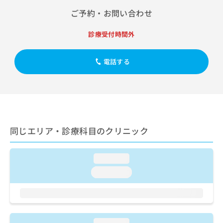
出
稿
クリ
資
ご予約・お問い合わせ
稿
ニッ
の
料
クナ
の
お
の
ビサ
お
問
診療受付時間外
ご
イト
問
い
請
への
い
合
お問
求
電話する
合
合せ
わ
は
フォ
わ
せ
こ
ーム
せ
は
ち
とな
は
こ
ら
りま
こ
ち
す。
ち
ら
クリ
無
ら
ニッ
料
同じエリア・診療科目のクリニック
クの
資
情
予
料
報
約・
の
症状
拡
loading...
のご
ご
充
loading...
相談
請
の
など
求
お
はで
は
申
きま
こ
せん
し
ので
ち
込