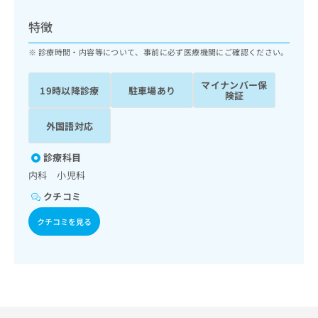
ッ
は
ク
こ
特徴
ナ
ち
ビ
診療時間・内容等について、事前に必ず医療機関にご確認ください。
ら
に
関
マイナンバー保
広
19時以降診療
駐車場あり
す
広
険証
告
る
告
代
お
出
外国語対応
理
問
稿
店
い
の
診療科目
合
の
お
内科 小児科
わ
方
問
せ
い
は
クチコミ
は
合
こ
こ
クチコミを見る
わ
ち
ち
せ
ら
ら
は
こ
こち
ち
広
らは
広
ら
告
マイ
告
出
ナビ