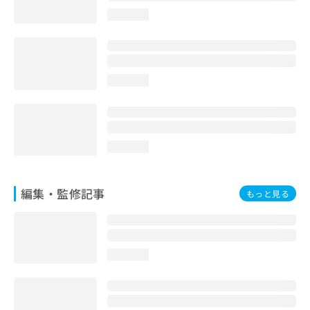
お
loading...
問
い
合
わ
せ
loading...
は
こ
ち
ら
loading...
編集・監修記事
もっと見る
loading...