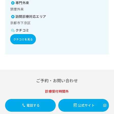
出
稿
クリ
専門外来
資
稿
ニッ
の
料
禁煙外来
クナ
の
お
の
ビサ
訪問診療対応エリア
お
問
ご
イト
問
い
京都市下京区
請
への
い
合
お問
求
クチコミ
合
合せ
わ
は
フォ
わ
せ
こ
クチコミを見る
ーム
せ
は
ち
とな
は
こ
ら
りま
こ
ち
す。
ち
ら
クリ
無
ら
ニッ
料
クの
資
情
予
料
報
約・
ご予約・お問い合わせ
の
症状
拡
のご
ご
充
相談
請
の
診療受付時間外
など
求
お
はで
は
申
きま
電話する
公式サイト
こ
せん
し
ので
ち
込