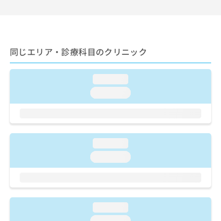
ご了
ら
み
承く
は
ださ
こ
無
い。
ち
料
ら
情
同じエリア・診療科目のクリニック
報
拡
掲
充
載
loading...
の
情
loading...
お
報
申
の
し
修
込
正
み
は
loading...
は
こ
こ
ち
loading...
ち
ら
ら
そ
の
loading...
他
の