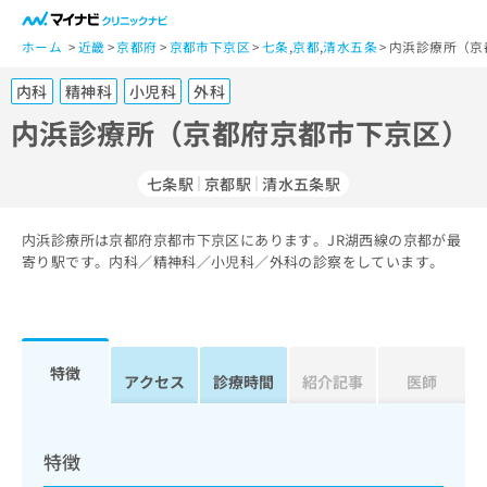
一
般
ホーム
近畿
京都府
京都市下京区
七条
,
京都
,
清水五条
内浜診療所（京
ユ
内科
精神科
小児科
外科
ー
ザ
内浜診療所（京都府京都市下京区）
ー
の
七条駅
京都駅
清水五条駅
方
は
こ
内浜診療所は京都府京都市下京区にあります。JR湖西線の京都が最
寄り駅です。内科／精神科／小児科／外科の診察をしています。
ち
ら
医
マ
療
イ
特徴
アクセス
診療時間
紹介記事
医師
関
ナ
係
ビ
者
ク
の
リ
特徴
方
ニ