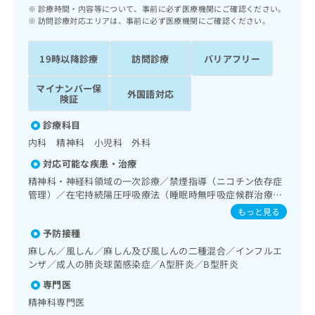
ッ
は
診療時間・内容等について、事前に必ず医療機関にご確認ください。
ク
訪問診療対応エリアは、事前に必ず医療機関にご確認ください。
こ
ナ
ち
ビ
ら
19時以降診療
訪問診療
バリアフリー
に
関
広
マイナンバー保
す
外国語対応
広
険証
告
る
告
代
お
出
診療科目
理
問
稿
内科 精神科 小児科 外科
店
い
の
合
の
対応可能な疾患・治療
お
わ
方
問
精神科・神経科領域の一次診療／禁煙指導（ニコチン依存症
せ
い
は
管理）／在宅持続陽圧呼吸療法（睡眠時無呼吸症候群治療）
は
合
／在宅酸素療法／インスリン療法／糖尿病患者教育（食事療
こ
もっと見る
こ
わ
法、運動療法、自己血糖測定）／在宅における看取り
ち
ち
予防接種
せ
ら
ら
は
麻しん／風しん／麻しん及び風しんの二種混合／インフルエ
こ
ンザ／成人の肺炎球菌感染症／A型肝炎／B型肝炎
こち
ち
広
専門医
らは
広
ら
告
マイ
精神科専門医
告
出
ナビ