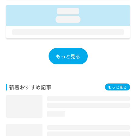
ご了
ら
み
承く
は
loading...
ださ
こ
無
い。
loading...
ち
料
ら
情
報
拡
掲
充
載
の
情
もっと見る
お
報
申
の
し
修
込
正
み
は
新着おすすめ記事
もっと見る
は
こ
こ
ち
ち
ら
ら
loading...
そ
の
他
の