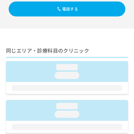
出
稿
クリ
資
稿
ニッ
の
電話する
料
クナ
の
お
の
ビサ
お
問
ご
イト
問
い
請
への
い
合
お問
求
合
合せ
わ
は
フォ
わ
せ
こ
ーム
せ
同じエリア・診療科目のクリニック
は
ち
とな
は
こ
ら
りま
こ
ち
す。
loading...
ち
ら
クリ
無
ら
ニッ
loading...
料
クの
資
情
予
料
報
約・
の
症状
拡
のご
ご
充
相談
loading...
請
の
など
求
お
loading...
はで
は
申
きま
こ
せん
し
ので
ち
込