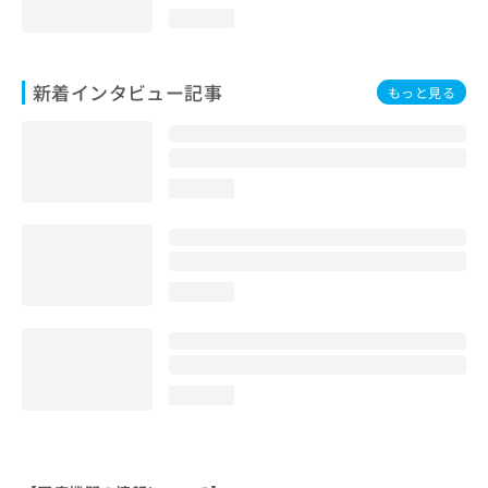
loading...
新着インタビュー記事
もっと見る
loading...
loading...
loading...