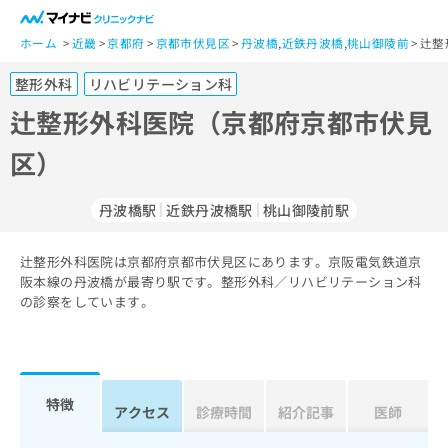
一
般
ホーム
近畿
京都府
京都市伏見区
丹波橋
,
近鉄丹波橋
,
桃山御陵前
辻整
ユ
整形外科
リハビリテーション科
ー
ザ
辻整形外科医院（京都府京都市伏見
ー
区）
の
方
は
丹波橋駅
近鉄丹波橋駅
桃山御陵前駅
こ
ち
辻整形外科医院は京都府京都市伏見区にあります。京阪電気鉄道京
ら
阪本線の丹波橋が最寄り駅です。整形外科／リハビリテーション科
の診察をしています。
医
マ
療
イ
関
ナ
係
ビ
者
ク
特徴
アクセス
診療時間
紹介記事
医師
の
リ
方
ニ