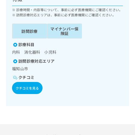
ッ
は
ク
診療時間・内容等について、事前に必ず医療機関にご確認ください。
こ
ナ
訪問診療対応エリアは、事前に必ず医療機関にご確認ください。
ち
ビ
ら
に
マイナンバー保
訪問診療
関
険証
広
す
広
告
診療科目
る
告
代
お
内科 消化器科 小児科
出
理
問
稿
訪問診療対応エリア
店
い
の
福知山市
合
の
お
わ
方
問
クチコミ
せ
い
は
は
クチコミを見る
合
こ
こ
わ
ち
ち
せ
ら
ら
は
こ
こち
ち
広
らは
広
ら
告
マイ
告
出
ナビ