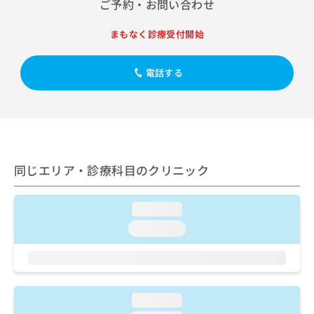
ご予約・お問い合わせ
出
稿
クリ
資
稿
ニッ
の
料
クナ
の
お
まもなく診療受付開始
の
ビサ
お
問
ご
イト
問
い
請
への
電話する
い
合
お問
求
合
合せ
わ
は
フォ
わ
せ
こ
ーム
せ
は
ち
とな
は
こ
ら
りま
こ
ち
す。
ち
ら
クリ
無
同じエリア・診療科目のクリニック
ら
ニッ
料
クの
資
情
予
料
報
約・
loading...
の
症状
拡
loading...
のご
ご
充
相談
請
の
など
求
お
はで
は
申
きま
こ
せん
し
loading...
ので
ち
込