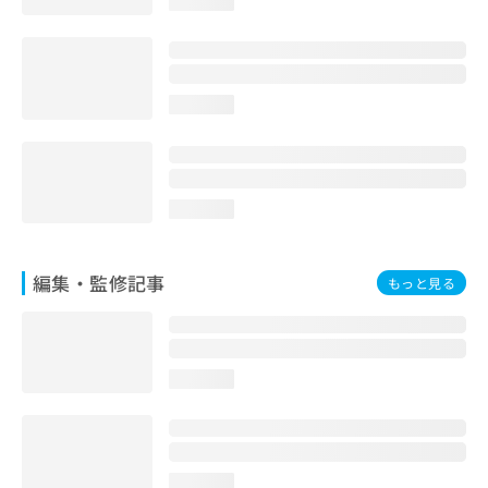
loading...
お
問
い
合
わ
loading...
せ
は
こ
ち
loading...
ら
編集・監修記事
もっと見る
loading...
loading...