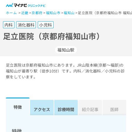
一
般
ホーム
近畿
京都府
福知山市
福知山
足立医院（京都府福知山市 福知
ユ
内科
消化器科
小児科
ー
ザ
足立医院（京都府福知山市）
ー
の
福知山駅
方
は
こ
足立医院は京都府福知山市にあります。JR山陰本線(京都～福部)の
福知山が最寄り駅（徒歩10分）です。内科／消化器科／小児科の診
ち
察をしています。
ら
医
マ
療
イ
関
ナ
特徴
アクセス
診療時間
紹介記事
医師
係
ビ
者
ク
の
リ
方
ニ
特徴