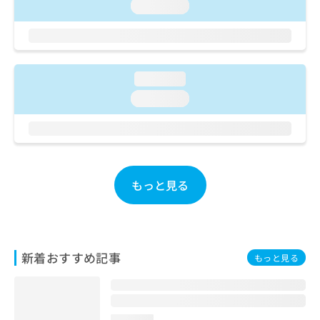
ご了
ら
loading...
み
承く
は
ださ
こ
無
い。
ち
料
ら
情
loading...
報
拡
掲
loading...
充
載
の
情
お
報
申
の
し
修
込
正
もっと見る
み
は
は
こ
こ
ち
ち
ら
ら
新着おすすめ記事
もっと見る
そ
の
他
の