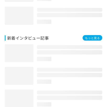
loading...
新着インタビュー記事
もっと見る
loading...
loading...
loading...