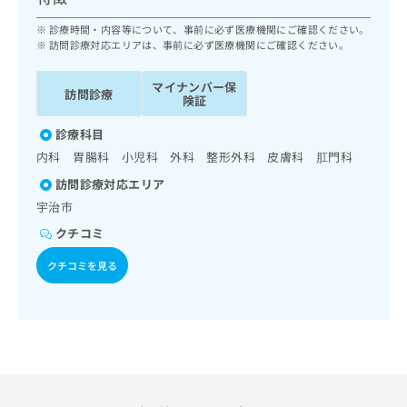
ッ
は
ク
診療時間・内容等について、事前に必ず医療機関にご確認ください。
こ
ナ
訪問診療対応エリアは、事前に必ず医療機関にご確認ください。
ち
ビ
ら
に
マイナンバー保
訪問診療
関
険証
広
す
広
告
診療科目
る
告
代
お
内科 胃腸科 小児科 外科 整形外科 皮膚科 肛門科
出
理
問
稿
訪問診療対応エリア
店
い
の
宇治市
合
の
お
わ
方
問
クチコミ
せ
い
は
は
クチコミを見る
合
こ
こ
わ
ち
ち
せ
ら
ら
は
こ
こち
ち
広
らは
広
ら
告
マイ
告
出
ナビ