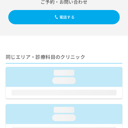
ご予約・お問い合わせ
出
稿
クリ
資
稿
ニッ
の
料
クナ
の
お
の
ビサ
電話する
お
問
ご
イト
問
い
請
への
い
合
お問
求
合
合せ
わ
は
フォ
わ
せ
こ
ーム
せ
は
ち
とな
は
こ
ら
同じエリア・診療科目のクリニック
りま
こ
ち
す。
ち
ら
クリ
無
ら
ニッ
loading...
料
クの
資
情
予
loading...
料
報
約・
の
症状
拡
のご
ご
充
相談
請
の
など
求
お
はで
loading...
は
申
きま
loading...
こ
せん
し
ので
ち
込