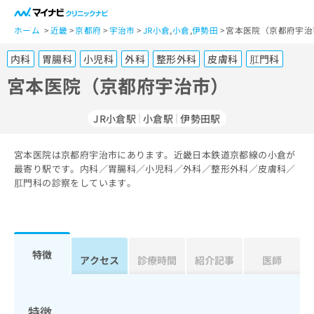
一
般
ホーム
近畿
京都府
宇治市
JR小倉
,
小倉
,
伊勢田
宮本医院（京都府宇治
ユ
内科
胃腸科
小児科
外科
整形外科
皮膚科
肛門科
ー
ザ
宮本医院（京都府宇治市）
ー
の
JR小倉駅
小倉駅
伊勢田駅
方
は
こ
宮本医院は京都府宇治市にあります。近畿日本鉄道京都線の小倉が
最寄り駅です。内科／胃腸科／小児科／外科／整形外科／皮膚科／
ち
肛門科の診察をしています。
ら
医
マ
療
イ
関
ナ
特徴
アクセス
診療時間
紹介記事
医師
係
ビ
者
ク
の
リ
方
ニ
特徴