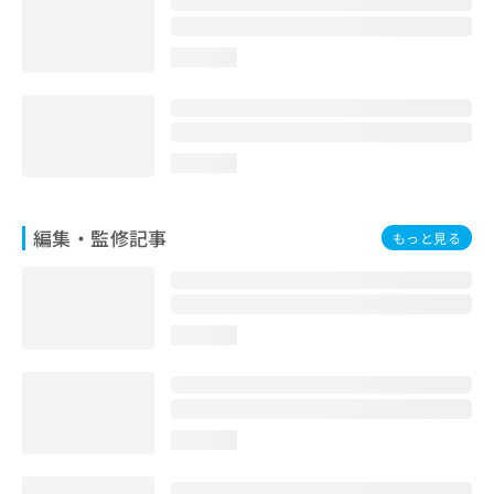
お
問
い
loading...
合
わ
せ
は
loading...
こ
ち
ら
編集・監修記事
もっと見る
loading...
loading...