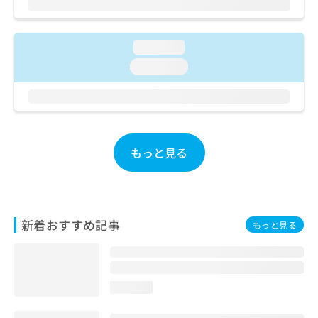
ご了
ら
み
承く
は
ださ
こ
無
い。
loading...
ち
料
ら
情
loading...
報
拡
掲
充
載
の
情
お
報
もっと見る
申
の
し
修
込
正
み
は
は
こ
こ
新着おすすめ記事
ち
もっと見る
ち
ら
ら
そ
の
loading...
他
の