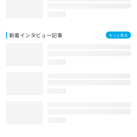
loading...
新着インタビュー記事
もっと見る
loading...
loading...
loading...