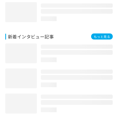
loading...
新着インタビュー記事
もっと見る
loading...
loading...
loading...