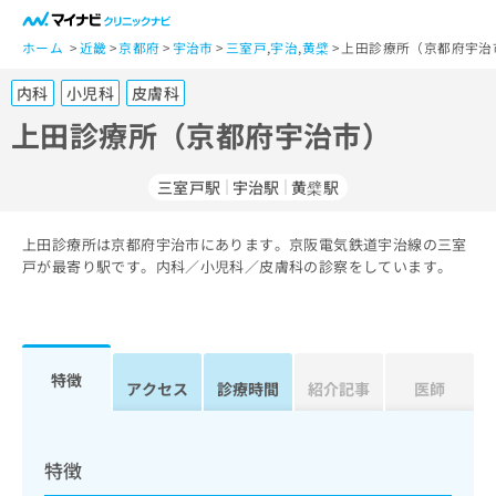
一
般
ホーム
近畿
京都府
宇治市
三室戸
,
宇治
,
黄檗
上田診療所（京都府宇治
ユ
内科
小児科
皮膚科
ー
ザ
上田診療所（京都府宇治市）
ー
の
三室戸駅
宇治駅
黄檗駅
方
は
こ
上田診療所は京都府宇治市にあります。京阪電気鉄道宇治線の三室
戸が最寄り駅です。内科／小児科／皮膚科の診察をしています。
ち
ら
医
マ
療
イ
特徴
アクセス
診療時間
紹介記事
医師
関
ナ
係
ビ
者
ク
の
リ
特徴
方
ニ