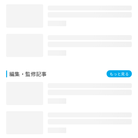
お
問
い
合
loading...
わ
せ
は
こ
loading...
ち
ら
編集・監修記事
もっと見る
loading...
loading...