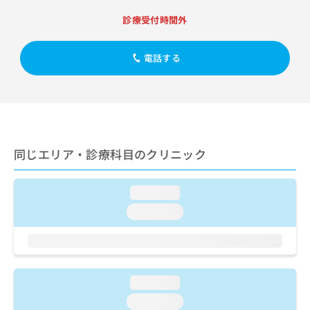
出
稿
クリ
資
稿
ニッ
の
診療受付時間外
料
クナ
の
お
の
ビサ
お
問
ご
イト
電話する
問
い
請
への
い
合
お問
求
合
合せ
わ
は
フォ
わ
せ
こ
ーム
せ
は
ち
とな
は
こ
ら
りま
こ
ち
す。
同じエリア・診療科目のクリニック
ち
ら
クリ
無
ら
ニッ
料
クの
資
情
loading...
予
料
報
約・
loading...
の
症状
拡
のご
ご
充
相談
請
の
など
求
お
はで
は
申
きま
loading...
こ
せん
し
ので
ち
loading...
込