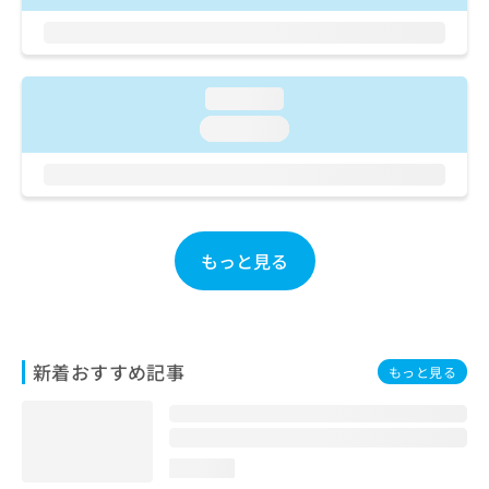
ご了
ら
み
承く
は
ださ
こ
無
い。
ち
料
ら
loading...
情
報
loading...
拡
掲
充
載
の
情
お
報
申
の
し
修
もっと見る
込
正
み
は
は
こ
こ
ち
ち
ら
新着おすすめ記事
もっと見る
ら
そ
の
他
loading...
の