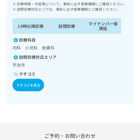
ッ
は
診療時間・内容等について、事前に必ず医療機関にご確認ください。
ク
訪問診療対応エリアは、事前に必ず医療機関にご確認ください。
こ
ナ
ち
ビ
マイナンバー保
ら
19時以降診療
訪問診療
に
険証
関
広
診療科目
す
広
告
る
内科 小児科 皮膚科
告
代
お
出
訪問診療対応エリア
理
問
稿
宇治市
店
い
の
合
の
お
クチコミ
わ
方
問
せ
クチコミを見る
い
は
は
合
こ
こ
わ
ち
ち
せ
ら
ら
は
こ
こち
ち
広
らは
広
ら
告
マイ
ご予約・お問い合わせ
告
出
ナビ