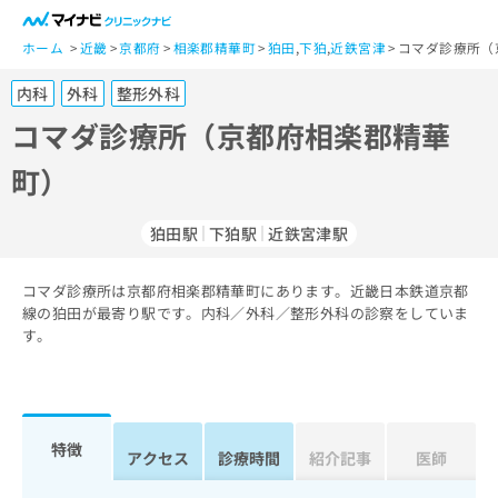
一
般
ホーム
近畿
京都府
相楽郡精華町
狛田
,
下狛
,
近鉄宮津
コマダ診療所（
ユ
内科
外科
整形外科
ー
ザ
コマダ診療所（京都府相楽郡精華
ー
町）
の
方
は
狛田駅
下狛駅
近鉄宮津駅
こ
ち
コマダ診療所は京都府相楽郡精華町にあります。近畿日本鉄道京都
ら
線の狛田が最寄り駅です。内科／外科／整形外科の診察をしていま
す。
医
マ
療
イ
関
ナ
係
ビ
者
ク
特徴
アクセス
診療時間
紹介記事
医師
の
リ
方
ニ