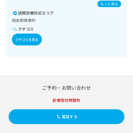
出
菌感染症／おたふくかぜ／B型肝炎
稿
クリ
資
もっと見る
稿
ニッ
の
料
クナ
訪問診療対応エリア
の
お
の
ビサ
お
問
相楽郡精華町
ご
イト
問
い
請
への
クチコミ
い
合
お問
求
合
合せ
わ
は
クチコミを見る
フォ
わ
せ
こ
ーム
せ
は
ち
とな
は
こ
ら
りま
こ
ち
す。
ち
ら
クリ
無
ら
ニッ
料
クの
資
情
予
ご予約・お問い合わせ
料
報
約・
の
症状
拡
のご
ご
充
診療受付時間外
相談
請
の
など
求
お
はで
電話する
は
申
きま
こ
せん
し
ので
ち
込