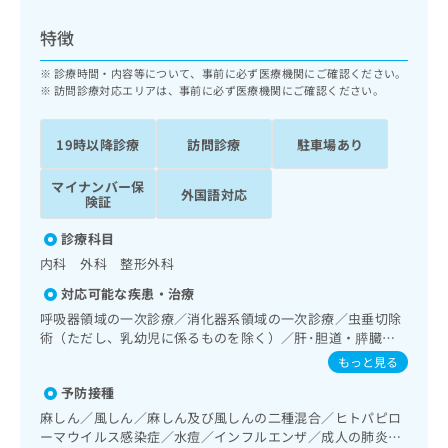
ッ
は
ク
こ
特徴
ナ
ち
ビ
診療時間・内容等について、事前に必ず医療機関にご確認ください。
ら
に
訪問診療対応エリアは、事前に必ず医療機関にご確認ください。
関
広
す
広
告
19時以降診療
訪問診療
駐車場あり
る
告
代
お
出
マイナンバー保
理
問
稿
外国語対応
険証
店
い
の
合
の
お
診療科目
わ
方
問
内科 外科 整形外科
せ
い
は
は
合
対応可能な疾患・治療
こ
こ
わ
呼吸器領域の一次診療／消化器系領域の一次診療／虫垂切除
ち
ち
せ
術（ただし、乳幼児に係るものを除く）／肝･胆道・膵臓領
ら
ら
は
域の一次診療／循環器系領域の一次診療／腎･泌尿器系領域
もっと見る
こ
の一次診療
こち
予防接種
ち
広
らは
広
ら
告
麻しん／風しん／麻しん及び風しんの二種混合／ヒトパピロ
マイ
告
出
ーマウイルス感染症／水痘／インフルエンザ／成人の肺炎球
ナビ