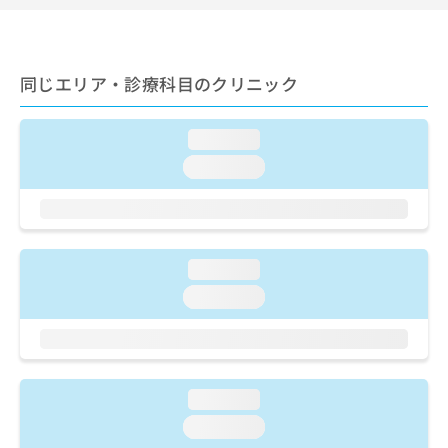
ご了
ら
み
承く
は
ださ
こ
無
い。
ち
料
同じエリア・診療科目のクリニック
ら
情
報
拡
掲
loading...
充
載
loading...
の
情
お
報
申
の
し
修
込
正
loading...
み
は
は
こ
loading...
こ
ち
ち
ら
ら
そ
loading...
の
他
loading...
の