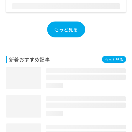
お
問
い
合
わ
もっと見る
せ
は
こ
ち
ら
新着おすすめ記事
もっと見る
loading...
loading...