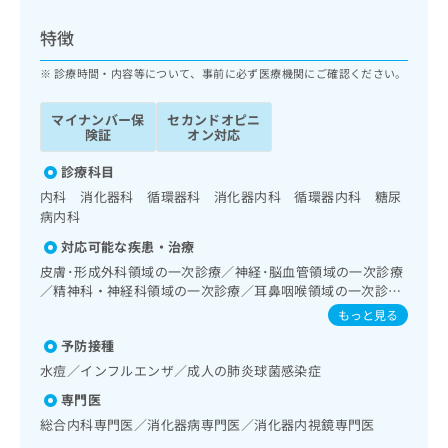
ッ
は
ク
こ
特徴
ナ
ち
ビ
診療時間・内容等について、事前に必ず医療機関にご確認ください。
ら
に
関
マイナンバー保
セカンドオピニ
広
す
広
険証
オン対応
告
る
告
代
お
診療科目
出
理
問
稿
内科 消化器科 循環器科 消化器内科 循環器内科 糖尿
店
い
の
病内科
合
の
お
対応可能な疾患・治療
わ
方
問
せ
皮膚･形成外科領域の一次診療／神経･脳血管領域の一次診療
い
は
は
／精神科・神経科領域の一次診療／耳鼻咽喉領域の一次診療
合
こ
／呼吸器領域の一次診療／消化器系領域の一次診療／上部消
こ
わ
もっと見る
ち
化管内視鏡検査／下部消化管内視鏡検査／肝･胆道・膵臓領
ち
せ
ら
予防接種
域の一次診療／循環器系領域の一次診療／ホルター型心電図
ら
は
検査／腎･泌尿器系領域の一次診療／婦人科領域の一次診療
水痘／インフルエンザ／成人の肺炎球菌感染症
こ
／乳腺領域の一次診療／内分泌･代謝･栄養領域の一次診療／
こち
ち
広
専門医
インスリン療法／糖尿病による合併症に対する継続的な管理
らは
広
ら
告
マイ
及び指導／血液・免疫系領域の一次診療／画像診断管理（専
総合内科専門医／消化器病専門医／消化器内視鏡専門医
告
出
ナビ
ら画像診断を担当する医師による読影）／CT撮影／漢方薬の