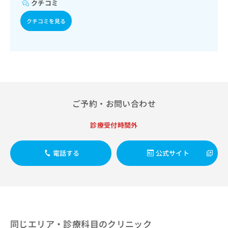
出
クチコミ
稿
クリ
資
処方
稿
ニッ
の
料
クチコミを見る
クナ
の
お
の
ビサ
お
問
ご
イト
問
い
請
への
い
合
お問
求
合
合せ
わ
は
フォ
わ
せ
こ
ーム
せ
は
ち
とな
は
こ
ら
りま
ご予約・お問い合わせ
こ
ち
す。
ち
ら
クリ
無
ら
診療受付時間外
ニッ
料
クの
資
情
予
料
報
約・
電話する
公式サイト
の
症状
拡
のご
ご
充
相談
請
の
など
求
お
はで
は
申
きま
こ
せん
し
ので
ち
同じエリア・診療科目のクリニック
込