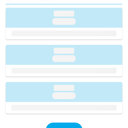
ご了
ら
み
承く
は
ださ
loading...
こ
無
い。
ち
料
loading...
ら
情
報
拡
掲
充
載
の
情
loading...
お
報
loading...
申
の
し
修
込
正
み
は
は
こ
loading...
こ
ち
ち
loading...
ら
ら
そ
の
他
の