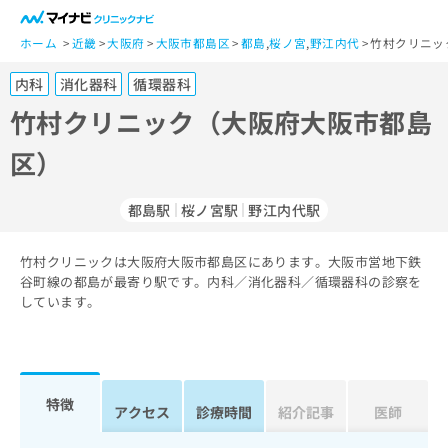
一
般
ホーム
近畿
大阪府
大阪市都島区
都島
,
桜ノ宮
,
野江内代
竹村クリニッ
ユ
内科
消化器科
循環器科
ー
ザ
竹村クリニック（大阪府大阪市都島
ー
区）
の
方
は
都島駅
桜ノ宮駅
野江内代駅
こ
ち
竹村クリニックは大阪府大阪市都島区にあります。大阪市営地下鉄
ら
谷町線の都島が最寄り駅です。内科／消化器科／循環器科の診察を
しています。
医
マ
療
イ
関
ナ
係
ビ
者
ク
特徴
アクセス
診療時間
紹介記事
医師
の
リ
方
ニ