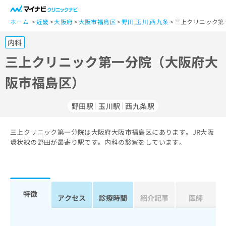
一
般
ホーム
近畿
大阪府
大阪市福島区
野田
,
玉川
,
西九条
三上クリニック第
ユ
内科
ー
ザ
三上クリニック第一分院（大阪府大
ー
阪市福島区）
の
方
は
野田駅
玉川駅
西九条駅
こ
ち
三上クリニック第一分院は大阪府大阪市福島区にあります。JR大阪
ら
環状線の野田が最寄り駅です。内科の診察をしています。
医
マ
療
イ
関
ナ
係
ビ
特徴
アクセス
診療時間
紹介記事
医師
者
ク
の
リ
方
ニ