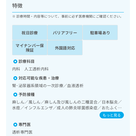
ッ
は
特徴
ク
こ
ナ
診療時間・内容等について、事前に必ず医療機関にご確認ください。
ち
ビ
ら
に
祝日診療
バリアフリー
駐車場あり
関
広
す
広
告
マイナンバー保
る
告
外国語対応
険証
代
お
出
理
問
稿
診療科目
店
い
の
内科 人工透析内科
合
の
お
わ
方
問
対応可能な疾患・治療
せ
い
は
腎･泌尿器系領域の一次診療／血液透析
は
合
こ
こ
予防接種
わ
ち
ち
せ
麻しん／風しん／麻しん及び風しんの二種混合／日本脳炎／
ら
ら
は
水痘／インフルエンザ／成人の肺炎球菌感染症／おたふくか
こ
ぜ
もっと見る
こち
ち
広
らは
専門医
広
ら
告
マイ
告
透析専門医
出
ナビ