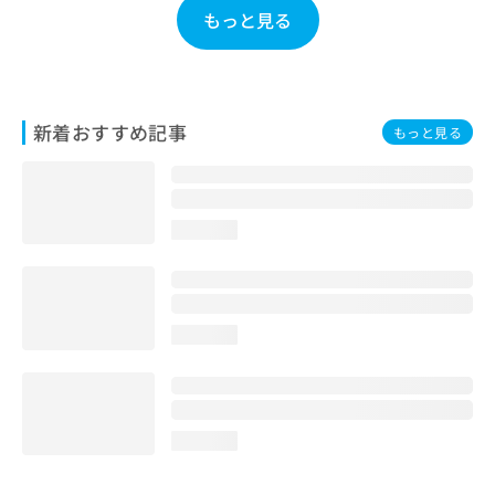
お
もっと見る
問
い
合
わ
せ
新着おすすめ記事
もっと見る
は
こ
ち
ら
loading...
loading...
loading...