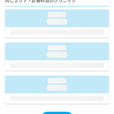
同じエリア・診療科目のクリニック
ご了
ら
み
承く
は
ださ
こ
無
い。
loading...
ち
料
loading...
ら
情
報
拡
掲
充
載
の
情
loading...
お
報
申
loading...
の
し
修
込
正
み
は
は
こ
こ
ち
loading...
ち
ら
loading...
ら
そ
の
他
の