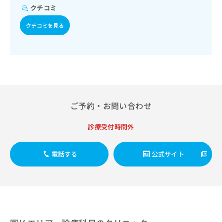
出
稿
クリ
資
クチコミ
稿
ニッ
の
料
クナ
の
お
の
クチコミを見る
ビサ
お
問
ご
イト
問
い
請
への
い
合
お問
求
合
合せ
わ
は
フォ
わ
せ
こ
ーム
せ
は
ち
とな
は
こ
ら
りま
こ
ち
ご予約・お問い合わせ
す。
ち
ら
クリ
無
ら
ニッ
診療受付時間外
料
クの
資
情
予
料
報
約・
電話する
公式サイト
の
症状
拡
のご
ご
充
相談
請
の
など
求
お
はで
は
申
きま
こ
せん
し
ので
ち
込