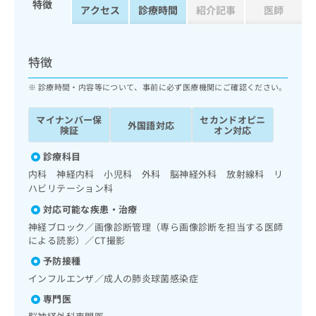
特徴
ッ
は
アクセス
診療時間
紹介記事
医師
ク
こ
ナ
ち
ビ
ら
特徴
に
関
広
診療時間・内容等について、事前に必ず医療機関にご確認ください。
す
広
告
る
告
代
マイナンバー保
セカンドオピニ
お
出
外国語対応
険証
オン対応
理
問
稿
店
い
の
診療科目
合
の
お
内科 神経内科 小児科 外科 脳神経外科 放射線科 リ
わ
方
問
ハビリテーション科
せ
い
は
は
合
対応可能な疾患・治療
こ
こ
わ
ち
神経ブロック／画像診断管理（専ら画像診断を担当する医師
ち
せ
による読影）／CT撮影
ら
ら
は
予防接種
こ
こち
ち
インフルエンザ／成人の肺炎球菌感染症
広
らは
広
ら
告
マイ
専門医
告
出
ナビ