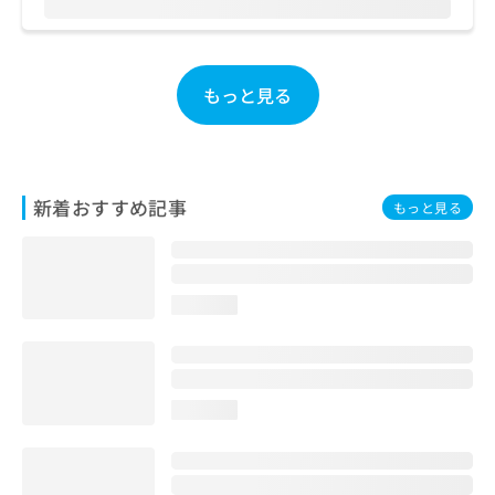
お
問
い
合
もっと見る
わ
せ
は
こ
ち
新着おすすめ記事
もっと見る
ら
loading...
loading...