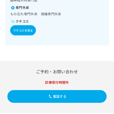
脳神経外科専門医
出
稿
クリ
資
稿
ニッ
の
専門外来
料
クナ
の
お
の
もの忘れ専門外来 頭痛専門外来
ビサ
お
問
ご
イト
クチコミ
問
い
請
への
い
合
お問
求
クチコミを見る
合
合せ
わ
は
フォ
わ
せ
こ
ーム
せ
は
ち
とな
は
こ
ら
りま
こ
ち
す。
ち
ら
クリ
無
ら
ニッ
料
クの
資
情
ご予約・お問い合わせ
予
料
報
約・
の
症状
拡
診療受付時間外
のご
ご
充
相談
請
の
など
求
お
電話する
はで
は
申
きま
こ
せん
し
ので
ち
込