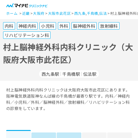
一
般
ホーム
近畿
大阪府
大阪市此花区
西九条
,
千鳥橋
,
伝法
村上脳神経外科
ユ
内科
神経内科
小児科
外科
脳神経外科
放射線科
ー
ザ
リハビリテーション科
ー
村上脳神経外科内科クリニック（大
の
方
阪府大阪市此花区）
は
こ
西九条駅
千鳥橋駅
伝法駅
ち
ら
村上脳神経外科内科クリニックは大阪府大阪市此花区にあります。
医
阪神電気鉄道阪神なんば線の千鳥橋が最寄り駅です。内科／神経内
マ
療
科／小児科／外科／脳神経外科／放射線科／リハビリテーション科
イ
関
の診察をしています。
ナ
係
ビ
者
ク
の
リ
方
ニ