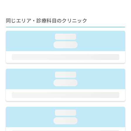
ご了
ら
み
承く
は
ださ
こ
無
い。
同じエリア・診療科目のクリニック
ち
料
ら
情
報
loading...
拡
掲
充
loading...
載
の
情
お
報
申
の
し
修
込
loading...
正
み
は
loading...
は
こ
こ
ち
ち
ら
ら
そ
loading...
の
loading...
他
の