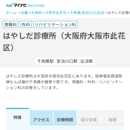
一
般
ホーム
近畿
大阪府
大阪市此花区
千鳥橋
,
安治川口
,
伝法
はやしだ診療
ユ
胃腸科
外科
リハビリテーション科
ー
ザ
はやしだ診療所（大阪府大阪市此花
ー
区）
の
方
は
千鳥橋駅
安治川口駅
伝法駅
こ
ち
はやしだ診療所は大阪府大阪市此花区にあります。阪神電気鉄道阪
ら
神なんば線の千鳥橋が最寄り駅です。胃腸科／外科／リハビリテー
ション科の診察をしています。
医
マ
療
イ
関
ナ
係
ビ
者
ク
特徴
アクセス
診療時間
紹介記事
医師
の
リ
方
ニ