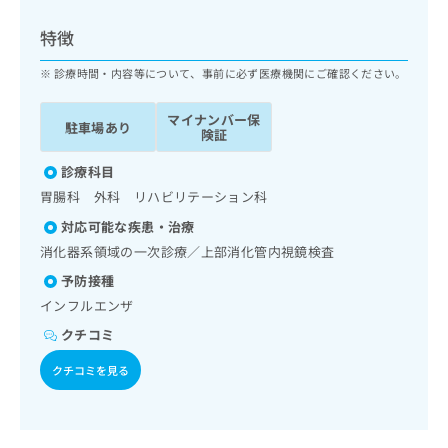
ッ
は
ク
こ
特徴
ナ
ち
ビ
診療時間・内容等について、事前に必ず医療機関にご確認ください。
ら
に
関
マイナンバー保
広
駐車場あり
す
広
険証
告
る
告
代
お
診療科目
出
理
問
稿
胃腸科 外科 リハビリテーション科
店
い
の
対応可能な疾患・治療
合
の
お
わ
消化器系領域の一次診療／上部消化管内視鏡検査
方
問
せ
い
は
予防接種
は
合
こ
インフルエンザ
こ
わ
ち
ち
せ
クチコミ
ら
ら
は
クチコミを見る
こ
こち
ち
広
らは
広
ら
告
マイ
告
出
ナビ