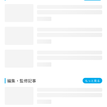
お
問
い
合
loading...
わ
せ
は
こ
ち
loading...
ら
loading...
編集・監修記事
もっと見る
loading...