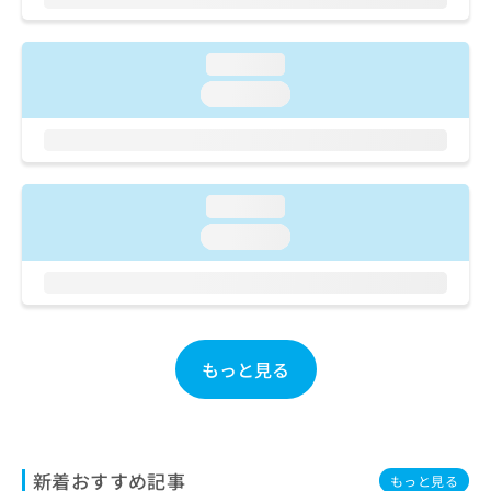
ご了
ら
み
承く
は
ださ
こ
無
い。
loading...
ち
料
loading...
ら
情
報
拡
掲
充
載
の
情
loading...
お
報
申
の
loading...
し
修
込
正
み
は
は
こ
こ
ち
ち
もっと見る
ら
ら
そ
の
他
新着おすすめ記事
もっと見る
の