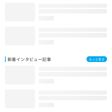
loading...
loading...
新着インタビュー記事
もっと見る
loading...
loading...