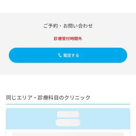
出
稿
クリ
資
稿
ニッ
の
料
クナ
の
お
の
ビサ
お
問
ご
イト
ご予約・お問い合わせ
問
い
請
への
い
合
お問
求
合
診療受付時間外
合せ
わ
は
フォ
わ
せ
こ
ーム
せ
は
ち
とな
電話する
は
こ
ら
りま
こ
ち
す。
ち
ら
クリ
無
ら
ニッ
料
クの
資
情
予
料
報
約・
の
症状
同じエリア・診療科目のクリニック
拡
のご
ご
充
相談
請
の
など
求
loading...
お
はで
は
申
きま
loading...
こ
せん
し
ので
ち
込