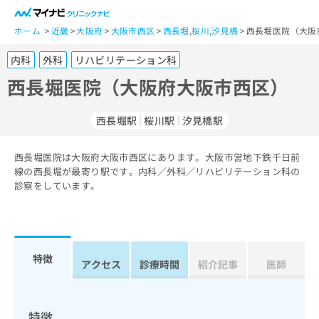
一
般
ホーム
近畿
大阪府
大阪市西区
西長堀
,
桜川
,
汐見橋
西長堀医院（大阪
ユ
内科
外科
リハビリテーション科
ー
ザ
西長堀医院（大阪府大阪市西区）
ー
の
西長堀駅
桜川駅
汐見橋駅
方
は
こ
西長堀医院は大阪府大阪市西区にあります。大阪市営地下鉄千日前
線の西長堀が最寄り駅です。内科／外科／リハビリテーション科の
ち
診察をしています。
ら
医
マ
療
イ
関
ナ
特徴
アクセス
診療時間
紹介記事
医師
係
ビ
者
ク
の
リ
方
ニ
特徴