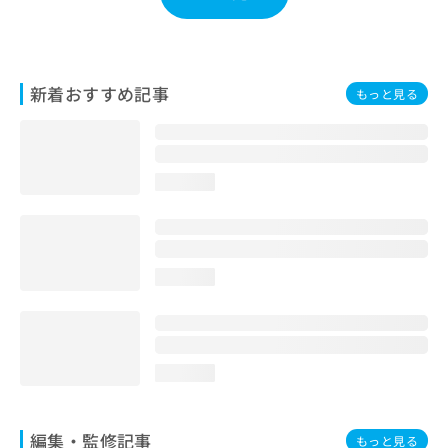
お
問
い
合
新着おすすめ記事
わ
もっと見る
せ
は
こ
ち
loading...
ら
loading...
loading...
編集・監修記事
もっと見る