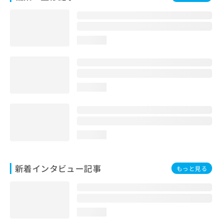
loading...
loading...
loading...
新着インタビュー記事
もっと見る
loading...