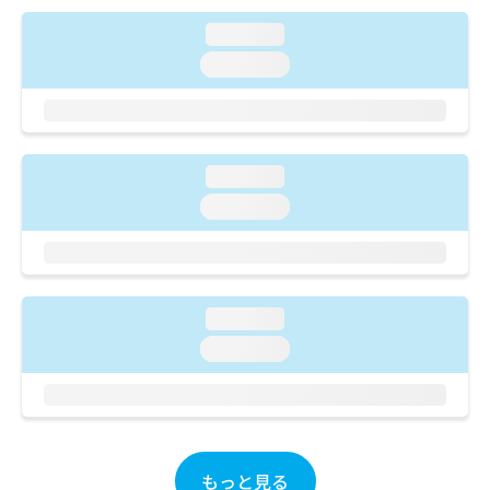
ご了
ら
み
承く
は
loading...
ださ
こ
無
い。
loading...
ち
料
ら
情
報
拡
掲
充
載
loading...
の
情
loading...
お
報
申
の
し
修
込
正
み
は
loading...
は
こ
こ
ち
loading...
ち
ら
ら
そ
の
他
もっと見る
の