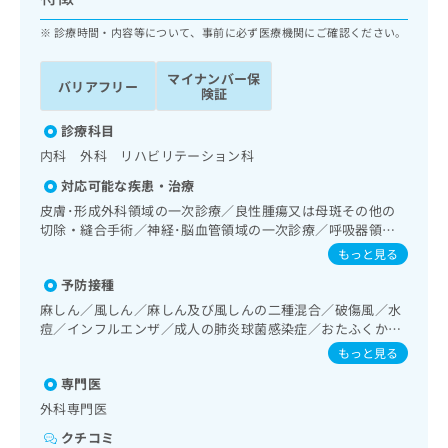
ッ
は
ク
診療時間・内容等について、事前に必ず医療機関にご確認ください。
こ
ナ
ち
ビ
ら
マイナンバー保
バリアフリー
に
険証
関
広
す
診療科目
広
告
る
告
内科 外科 リハビリテーション科
代
お
出
対応可能な疾患・治療
理
問
稿
店
い
皮膚･形成外科領域の一次診療／良性腫瘍又は母斑その他の
の
切除・縫合手術／神経･脳血管領域の一次診療／呼吸器領域
合
の
お
の一次診療／在宅酸素療法／消化器系領域の一次診療／肝･
わ
方
問
もっと見る
胆道・膵臓領域の一次診療／循環器系領域の一次診療／ホル
せ
い
は
予防接種
ター型心電図検査／腎･泌尿器系領域の一次診療／乳腺領域
は
合
こ
の一次診療／内分泌･代謝･栄養領域の一次診療／糖尿病患者
麻しん／風しん／麻しん及び風しんの二種混合／破傷風／水
こ
わ
ち
教育（食事療法、運動療法、自己血糖測定）／血液・免疫系
痘／インフルエンザ／成人の肺炎球菌感染症／おたふくかぜ
ち
せ
ら
領域の一次診療／筋・骨格系及び外傷領域の一次診療／医療
／A型肝炎／B型肝炎
ら
は
もっと見る
用麻薬によるがん疼痛治療
こ
専門医
こち
ち
広
らは
外科専門医
広
ら
告
マイ
告
出
クチコミ
ナビ