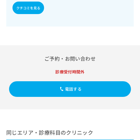
出
稿
クリ
資
稿
ニッ
クチコミを見る
の
料
クナ
の
お
の
ビサ
お
問
ご
イト
問
い
請
への
い
合
お問
求
合
合せ
わ
は
フォ
わ
せ
こ
ーム
せ
は
ち
とな
ご予約・お問い合わせ
は
こ
ら
りま
こ
ち
す。
ち
ら
クリ
診療受付時間外
無
ら
ニッ
料
クの
資
情
予
電話する
料
報
約・
の
症状
拡
のご
ご
充
相談
請
の
など
求
お
はで
は
申
きま
こ
せん
し
同じエリア・診療科目のクリニック
ので
ち
込