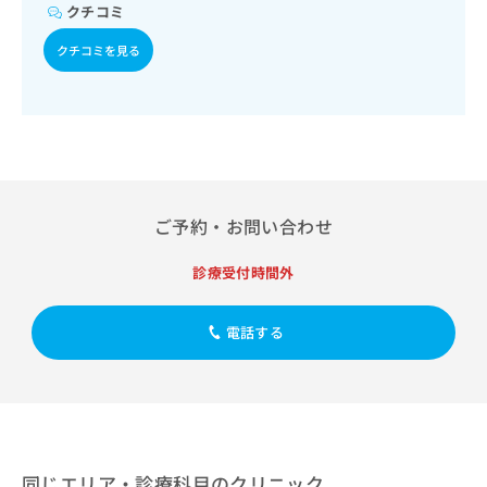
出
稿
クリ
クチコミ
資
稿
ニッ
の
料
クナ
の
クチコミを見る
お
の
ビサ
お
問
ご
イト
問
い
請
への
い
合
お問
求
合
合せ
わ
は
フォ
わ
せ
こ
ーム
せ
は
ち
とな
は
こ
ら
りま
こ
ご予約・お問い合わせ
ち
す。
ち
ら
クリ
無
ら
ニッ
診療受付時間外
料
クの
資
情
予
料
報
約・
電話する
の
症状
拡
のご
ご
充
相談
請
の
など
求
お
はで
は
申
きま
こ
せん
し
ので
ち
込
同じエリア・診療科目のクリニック