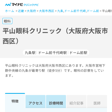
一
般
ホーム
近畿
大阪府
大阪市西区
九条
,
ドーム前千代崎
,
ドーム前
平山眼
ユ
眼科
ー
ザ
平山眼科クリニック（大阪府大阪市
ー
西区）
の
方
は
九条駅
ドーム前千代崎駅
ドーム前駅
こ
ち
平山眼科クリニックは大阪府大阪市西区にあります。大阪市営地下
ら
鉄中央線の九条が最寄り駅（徒歩5分）です。眼科の診察をしてい
ます。
医
マ
療
イ
関
ナ
係
ビ
者
ク
特徴
アクセス
診療時間
紹介記事
医師
の
リ
方
ニ