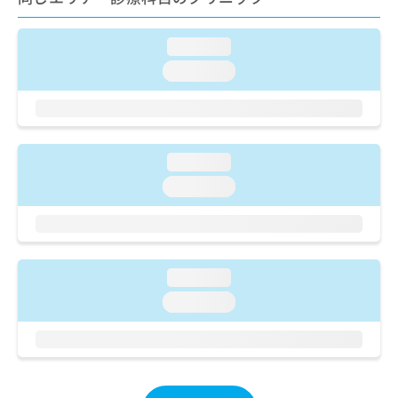
ご了
ら
み
承く
は
ださ
こ
loading...
無
い。
ち
料
loading...
ら
情
報
拡
掲
充
載
の
情
loading...
お
報
loading...
申
の
し
修
込
正
み
は
は
こ
loading...
こ
ち
ち
ら
loading...
ら
そ
の
他
の