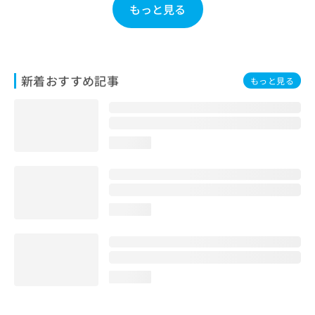
もっと見る
お
問
い
合
わ
新着おすすめ記事
せ
もっと見る
は
こ
ち
ら
loading...
loading...
loading...