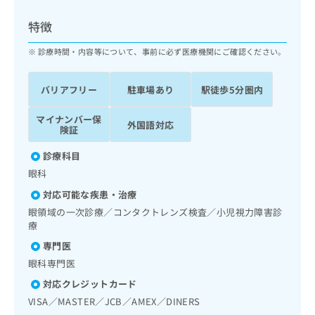
ッ
は
ク
こ
特徴
ナ
ち
ビ
診療時間・内容等について、事前に必ず医療機関にご確認ください。
ら
に
関
広
バリアフリー
駐車場あり
駅徒歩5分圏内
す
広
告
る
告
代
マイナンバー保
お
出
外国語対応
険証
理
問
稿
店
い
の
診療科目
合
の
お
眼科
わ
方
問
せ
い
は
対応可能な疾患・治療
は
合
こ
眼領域の一次診療／コンタクトレンズ検査／小児視力障害診
こ
わ
ち
療
ち
せ
ら
専門医
ら
は
こ
眼科専門医
こち
ち
広
対応クレジットカード
らは
広
ら
告
マイ
VISA／MASTER／JCB／AMEX／DINERS
告
出
ナビ