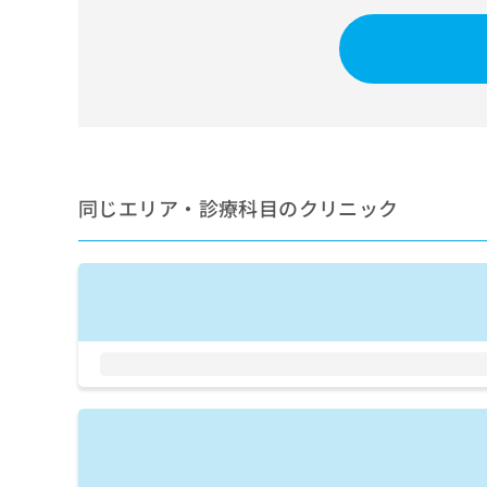
せ
こち
ち
らは
は
マイ
こ
ら
ナビ
ち
クリ
ら
ニッ
クナ
広
ビサ
広
資
イト
告
告
への
料
出
出
お問
の
稿
同じエリア・診療科目のクリニック
合せ
稿
ご
の
フォ
の
請
お
ーム
お
求
問
とな
問
りま
は
い
い
す。
こ
合
合
クリ
ち
わ
ニッ
わ
ら
せ
クの
せ
は
予
は
約・
こ
こ
無
症状
ち
ち
のご
料
ら
相談
ら
情
など
報
はで