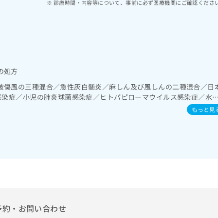
診療時間・内容等について、事前に必ず医療機関にご確認くださ
の処方
破傷風の三種混合／急性灰白髄炎／麻しん及び風しんの二種混合／日
b感染症／小児の肺炎球菌感染症／ヒトパピローマウイルス感染症／水
肺炎球菌感染症／おたふくかぜ／B型肝炎／ロタウイルス感染症／髄
もっと見
予約・お問い合わせ