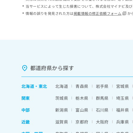
ち
み
当サービスによって生じた損害について、株式会社マイナビ及び
ら
は
情報の誤りを発見された方は
掲載情報の修正依頼フォーム
か
こ
ち
そ
ら
の
他
の
お
問
い
都道府県から探す
合
わ
せ
北海道
・
東北
北海道
青森県
岩手県
宮城県
は
こ
関東
茨城県
栃木県
群馬県
埼玉県
ち
ら
中部
新潟県
富山県
石川県
福井県
近畿
滋賀県
京都府
大阪府
兵庫県