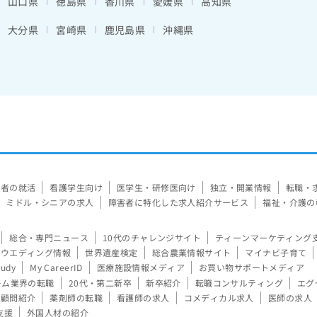
山口県
徳島県
香川県
愛媛県
高知県
大分県
宮崎県
鹿児島県
沖縄県
験者の就活
看護学生向け
医学生・研修医向け
独立・開業情報
転職・
ミドル・シニアの求人
障害者に特化した求人紹介サービス
福祉・介護の
総合・専門ニュース
10代のチャレンジサイト
ティーンマーケティング
ウエディング情報
世界遺産検定
総合農業情報サイト
マイナビ子育て
tudy
My CareerID
医療施設情報メディア
お買い物サポートメディア
ーム業界の転職
20代・第二新卒
新卒紹介
転職コンサルティング
エグ
顧問紹介
薬剤師の転職
看護師の求人
コメディカル求人
医師の求人
支援
外国人材の紹介