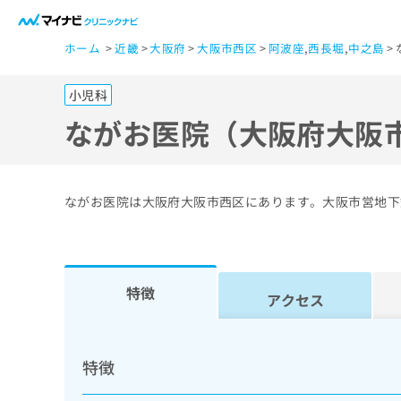
一
ホーム
近畿
大阪府
大阪市西区
阿波座
,
西長堀
,
中之島
般
ユ
小児科
ー
ザ
ながお医院（大阪府大阪
ー
の
方
ながお医院は大阪府大阪市西区にあります。大阪市営地下
は
こ
ち
ら
特徴
アクセス
医
マ
療
イ
特徴
ナ
関
ビ