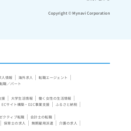
Copyright © Mynavi Corporation
求人情報
海外求人
転職エージェント
転職／パート
支援
大学生活情報
働く女性の生活情報
ECサイト構築・D2C事業支援
ふるさと納税
ゼクティブ転職
会計士の転職
保育士の求人
無期雇用派遣
介護の求人