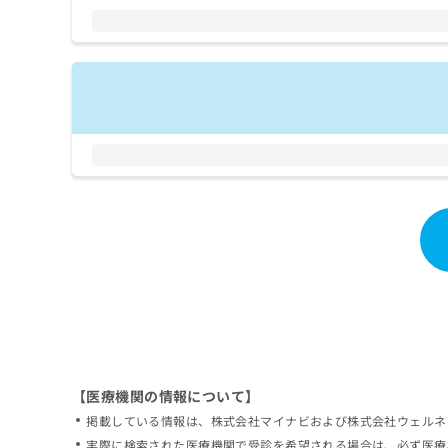
拡
資
きま
充
料
せん
の
ので
の
ご了
お
ご
承く
申
請
ださ
し
求
い。
込
は
み
こ
は
ち
こ
ら
ち
ら
無
料
掲
情
載
報
情
拡
報
充
の
の
修
お
【医療機関の情報について】
正
申
掲載している情報は、株式会社マイナビおよび株式会社ウェルネ
は
し
こ
実際に検索された医療機関で受診を希望される場合は、必ず医療
込