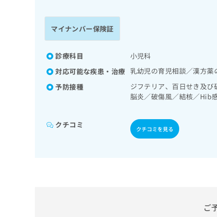
係
ク
者
リ
の
ニ
マイナンバー保険証
ッ
方
ク
は
ナ
診療科目
小児科
こ
ビ
乳幼児の育児相談／漢方薬
対応可能な疾患・治療
ち
に
関
ら
ジフテリア、百日せき及び
予防接種
す
脳炎／破傷風／結核／Hi
る
／インフルエンザ／成人の
お
炎菌感染症
広
広
問
クチコミ
クチコミを見る
告
告
い
出
代
合
稿
わ
理
の
せ
店
お
は
の
問
こ
い
方
ち
合
ら
は
ご
わ
こ