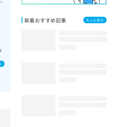
い。
新着おすすめ記事
もっと見る
loading...
本
痘
膜
る
loading...
loading...