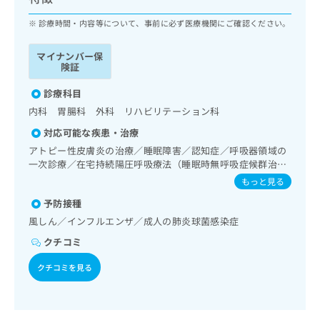
ッ
は
ク
診療時間・内容等について、事前に必ず医療機関にご確認ください。
こ
ナ
ち
ビ
ら
マイナンバー保
に
険証
関
広
す
診療科目
広
告
る
告
内科 胃腸科 外科 リハビリテーション科
代
お
出
対応可能な疾患・治療
理
問
稿
店
い
アトピー性皮膚炎の治療／睡眠障害／認知症／呼吸器領域の
の
一次診療／在宅持続陽圧呼吸療法（睡眠時無呼吸症候群治
合
の
お
療）／在宅酸素療法／消化器系領域の一次診療／肝･胆道・
わ
方
問
もっと見る
膵臓領域の一次診療／循環器系領域の一次診療／腎･泌尿器
せ
い
は
予防接種
系領域の一次診療／乳腺領域の一次診療／内分泌･代謝･栄養
は
合
こ
領域の一次診療／インスリン療法／血液・免疫系領域の一次
風しん／インフルエンザ／成人の肺炎球菌感染症
こ
わ
ち
診療／筋・骨格系及び外傷領域の一次診療
ち
せ
クチコミ
ら
ら
は
こ
クチコミを見る
こち
ち
広
らは
広
ら
告
マイ
告
出
ナビ