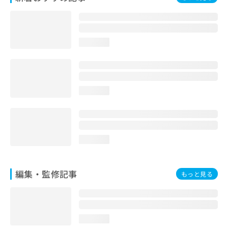
お
問
い
合
loading...
わ
せ
は
こ
ち
loading...
ら
loading...
編集・監修記事
もっと見る
loading...