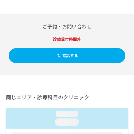
出
稿
クリ
資
稿
ニッ
の
料
クナ
の
お
の
ビサ
お
問
ご
イト
問
ご予約・お問い合わせ
い
請
への
い
合
お問
求
合
合せ
わ
診療受付時間外
は
フォ
わ
せ
こ
ーム
せ
は
ち
とな
は
電話する
こ
ら
りま
こ
ち
す。
ち
ら
クリ
無
ら
ニッ
料
クの
資
情
予
料
報
約・
の
症状
拡
同じエリア・診療科目のクリニック
のご
ご
充
相談
請
の
など
求
お
loading...
はで
は
申
きま
loading...
こ
せん
し
ので
ち
込