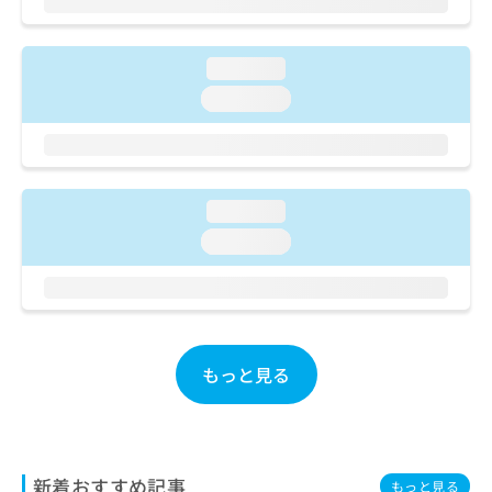
ご了
ら
み
承く
は
ださ
こ
無
い。
loading...
ち
料
ら
loading...
情
報
拡
掲
充
載
の
情
loading...
お
報
申
の
loading...
し
修
込
正
み
は
は
こ
こ
ち
ち
ら
もっと見る
ら
そ
の
他
新着おすすめ記事
の
もっと見る