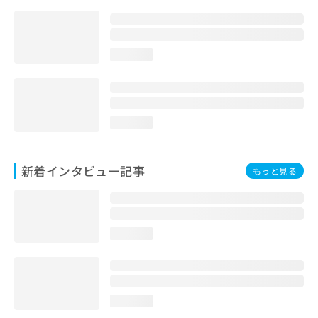
loading...
loading...
新着インタビュー記事
もっと見る
loading...
loading...