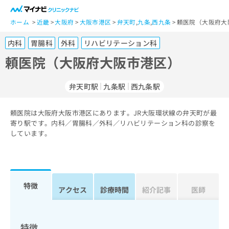
一
般
ホーム
近畿
大阪府
大阪市港区
弁天町
,
九条
,
西九条
頼医院（大阪府大
ユ
内科
胃腸科
外科
リハビリテーション科
ー
ザ
頼医院（大阪府大阪市港区）
ー
の
弁天町駅
九条駅
西九条駅
方
は
こ
頼医院は大阪府大阪市港区にあります。JR大阪環状線の弁天町が最
寄り駅です。内科／胃腸科／外科／リハビリテーション科の診察を
ち
しています。
ら
医
マ
療
イ
関
ナ
特徴
アクセス
診療時間
紹介記事
医師
係
ビ
者
ク
の
リ
方
ニ
特徴