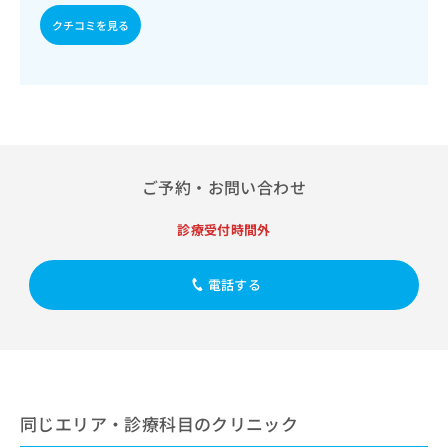
出
稿
クリ
資
稿
ニッ
クチコミを見る
の
料
クナ
の
お
の
ビサ
お
問
ご
イト
問
い
請
への
い
合
お問
求
合
合せ
わ
は
フォ
わ
せ
こ
ーム
せ
は
ち
とな
ご予約・お問い合わせ
は
こ
ら
りま
こ
ち
す。
ち
ら
クリ
診療受付時間外
無
ら
ニッ
料
クの
資
情
予
電話する
料
報
約・
の
症状
拡
のご
ご
充
相談
請
の
など
求
お
はで
は
申
きま
こ
せん
し
同じエリア・診療科目のクリニック
ので
ち
込