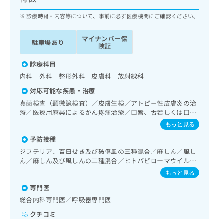
ッ
は
ク
診療時間・内容等について、事前に必ず医療機関にご確認ください。
こ
ナ
ち
ビ
ら
マイナンバー保
駐車場あり
に
険証
関
広
す
診療科目
広
告
る
告
内科 外科 整形外科 皮膚科 放射線科
代
お
出
対応可能な疾患・治療
理
問
稿
店
い
真菌検査（顕微鏡検査）／皮膚生検／アトピー性皮膚炎の治
の
療／医療用麻薬によるがん疼痛治療／口唇、舌若しくは口腔
合
の
お
粘膜の炎症、外傷又は腫瘍の治療
わ
方
問
もっと見る
せ
い
は
予防接種
は
合
こ
ジフテリア、百日せき及び破傷風の三種混合／麻しん／風し
こ
わ
ち
ん／麻しん及び風しんの二種混合／ヒトパピローマウイルス
ち
せ
ら
感染症／インフルエンザ／おたふくかぜ／B型肝炎
ら
は
もっと見る
こ
専門医
こち
ち
広
らは
総合内科専門医／呼吸器専門医
広
ら
告
マイ
告
出
クチコミ
ナビ