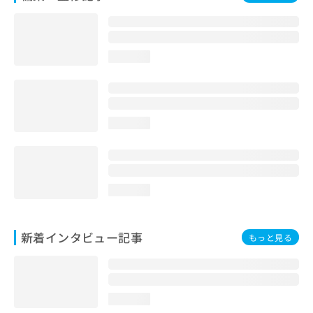
loading...
loading...
loading...
新着インタビュー記事
もっと見る
loading...