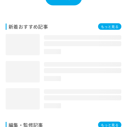
お
問
い
合
新着おすすめ記事
わ
もっと見る
せ
は
こ
ち
loading...
ら
loading...
loading...
編集・監修記事
もっと見る