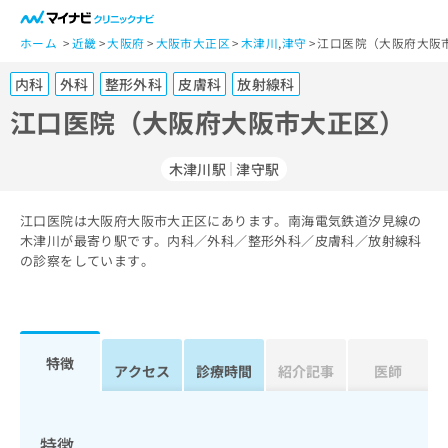
一
般
ホーム
近畿
大阪府
大阪市大正区
木津川
,
津守
江口医院（大阪府大阪
ユ
内科
外科
整形外科
皮膚科
放射線科
ー
ザ
江口医院（大阪府大阪市大正区）
ー
の
木津川駅
津守駅
方
は
こ
江口医院は大阪府大阪市大正区にあります。南海電気鉄道汐見線の
木津川が最寄り駅です。内科／外科／整形外科／皮膚科／放射線科
ち
の診察をしています。
ら
医
マ
療
イ
関
ナ
特徴
アクセス
診療時間
紹介記事
医師
係
ビ
者
ク
の
リ
方
ニ
特徴