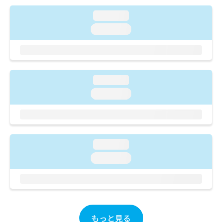
ご了
ら
み
承く
は
loading...
ださ
こ
無
い。
loading...
ち
料
ら
情
報
拡
掲
充
載
loading...
の
情
loading...
お
報
申
の
し
修
込
正
み
は
loading...
は
こ
こ
ち
loading...
ち
ら
ら
そ
の
他
もっと見る
の