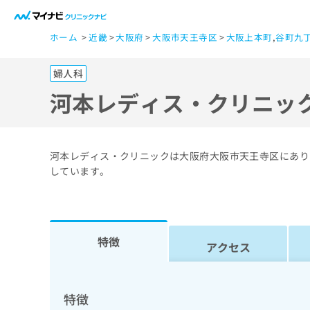
一
ホーム
近畿
大阪府
大阪市天王寺区
大阪上本町
,
谷町九
般
ユ
婦人科
ー
ザ
河本レディス・クリニッ
ー
の
方
河本レディス・クリニックは大阪府大阪市天王寺区にあり
は
しています。
こ
ち
ら
特徴
アクセス
医
マ
療
イ
ナ
関
特徴
ビ