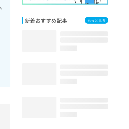
い。
新着おすすめ記事
もっと見る
loading...
loading...
loading...