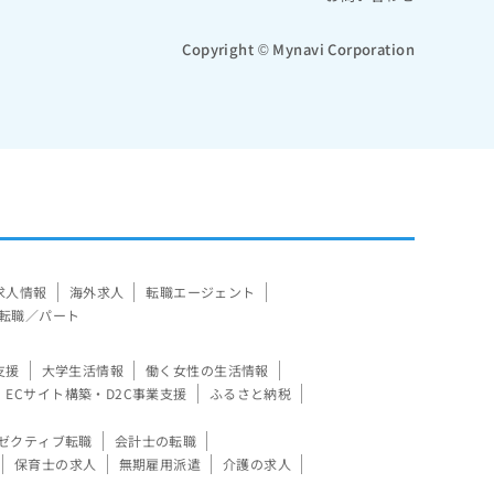
Copyright © Mynavi Corporation
求人情報
海外求人
転職エージェント
転職／パート
支援
大学生活情報
働く女性の生活情報
ECサイト構築・D2C事業支援
ふるさと納税
ゼクティブ転職
会計士の転職
保育士の求人
無期雇用派遣
介護の求人