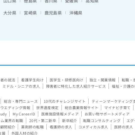
山口県
徳島県
香川県
愛媛県
高知県
大分県
宮崎県
鹿児島県
沖縄県
験者の就活
看護学生向け
医学生・研修医向け
独立・開業情報
転職・
ミドル・シニアの求人
障害者に特化した求人紹介サービス
福祉・介護の
総合・専門ニュース
10代のチャレンジサイト
ティーンマーケティング
ウエディング情報
世界遺産検定
総合農業情報サイト
マイナビ子育て
tudy
My CareerID
医療施設情報メディア
お買い物サポートメディア
ーム業界の転職
20代・第二新卒
新卒紹介
転職コンサルティング
エグ
顧問紹介
薬剤師の転職
看護師の求人
コメディカル求人
医師の求人
支援
外国人材の紹介