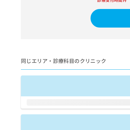
診療受付時間外
せ
こち
ち
らは
は
マイ
こ
ら
ナビ
ち
クリ
ら
ニッ
クナ
広
ビサ
広
資
イト
告
告
への
料
出
出
お問
の
稿
合せ
稿
ご
の
同じエリア・診療科目のクリニック
フォ
の
請
お
ーム
お
求
問
とな
問
りま
は
い
い
す。
こ
合
合
クリ
ち
わ
ニッ
わ
ら
せ
クの
せ
は
予
は
約・
こ
こ
無
症状
ち
ち
のご
料
ら
相談
ら
情
など
報
はで