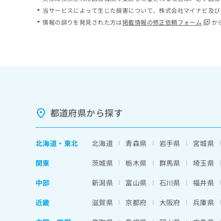
ち
み
当サービスによって生じた損害について、株式会社マイナビ及び
ら
は
情報の誤りを発見された方は
掲載情報の修正依頼フォーム
か
こ
ち
そ
ら
の
他
の
お
問
い
都道府県から探す
合
わ
せ
北海道
・
東北
北海道
青森県
岩手県
宮城県
は
こ
関東
茨城県
栃木県
群馬県
埼玉県
ち
ら
中部
新潟県
富山県
石川県
福井県
近畿
滋賀県
京都府
大阪府
兵庫県