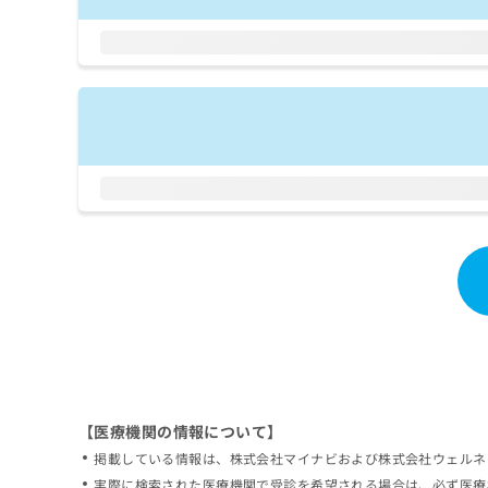
拡
資
きま
充
料
せん
の
ので
の
ご了
お
ご
承く
申
請
ださ
し
求
い。
込
は
み
こ
は
ち
こ
ら
ち
ら
無
料
掲
情
載
報
情
拡
報
充
の
の
修
お
【医療機関の情報について】
正
申
掲載している情報は、株式会社マイナビおよび株式会社ウェルネ
は
し
こ
実際に検索された医療機関で受診を希望される場合は、必ず医療
込