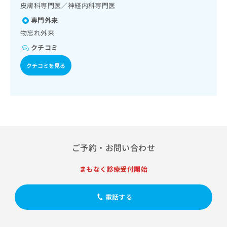
域の一次診療／肝･胆道・膵臓領域の一次診療／循環器系領
出
稿
クリ
皮膚科専門医／神経内科専門医
資
域の一次診療／ホルター型心電図検査／腎･泌尿器系領域の
稿
ニッ
の
料
専門外来
一次診療／尿失禁の治療／更年期障害治療／乳腺領域の一次
クナ
の
お
の
ビサ
診療／内分泌･代謝･栄養領域の一次診療／内分泌機能検査／
物忘れ外来
お
問
ご
イト
インスリン療法／糖尿病患者教育（食事療法、運動療法、自
問
い
請
への
クチコミ
己血糖測定）／糖尿病による合併症に対する継続的な管理及
い
合
お問
求
び指導／血液・免疫系領域の一次診療／アレルギーの減感作
合
合せ
わ
クチコミを見る
は
療法／筋・骨格系及び外傷領域の一次診療／脳血管疾患等リ
フォ
わ
せ
こ
ハビリテーション／運動器リハビリテーション／難病患者リ
ーム
せ
は
ち
ハビリテーション／廃用症候群リハビリテーション／認知症
とな
は
こ
ら
患者リハビリテーション／小児領域の一次診療／小児神経疾
りま
こ
ち
患／小児アレルギー疾患／小児の脳炎又は髄膜炎／漢方薬の
す。
ち
ら
クリ
処方／在宅における看取り
無
ら
ニッ
料
クの
資
情
予
ご予約・お問い合わせ
料
報
約・
の
症状
拡
のご
まもなく診療受付開始
ご
充
相談
請
の
など
求
お
はで
電話する
は
申
きま
こ
せん
し
ので
ち
込