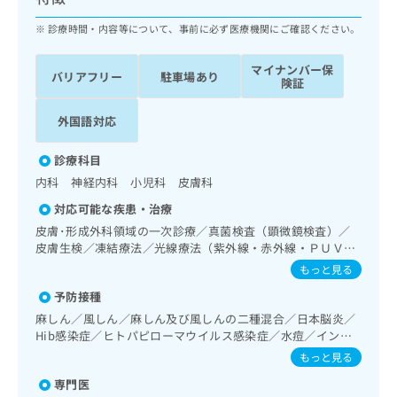
ッ
は
ク
診療時間・内容等について、事前に必ず医療機関にご確認ください。
こ
ナ
ち
ビ
ら
マイナンバー保
バリアフリー
駐車場あり
に
険証
関
広
す
広
外国語対応
告
る
告
代
お
出
診療科目
理
問
稿
内科 神経内科 小児科 皮膚科
店
い
の
合
の
お
対応可能な疾患・治療
わ
方
問
皮膚･形成外科領域の一次診療／真菌検査（顕微鏡検査）／
せ
い
は
皮膚生検／凍結療法／光線療法（紫外線・赤外線・ＰＵＶ
は
合
こ
Ａ）／アトピー性皮膚炎の治療／神経･脳血管領域の一次診
もっと見る
こ
わ
療／脳波検査／精神科・神経科領域の一次診療／臨床心理・
ち
ち
せ
予防接種
神経心理検査／終夜睡眠ポリグラフィー／禁煙指導（ニコチ
ら
ら
は
ン依存症管理）／睡眠障害／神経症性障害（強迫性障害、不
麻しん／風しん／麻しん及び風しんの二種混合／日本脳炎／
こ
安障害、パニック障害等）／認知症／発達障害（自閉症、学
Hib感染症／ヒトパピローマウイルス感染症／水痘／インフ
こち
ち
習障害等）／眼領域の一次診療／耳鼻咽喉領域の一次診療／
広
ルエンザ／成人の肺炎球菌感染症／おたふくかぜ／B型肝炎
もっと見る
らは
純音聴力検査／呼吸器領域の一次診療／在宅持続陽圧呼吸療
広
ら
告
／髄膜炎菌感染症
マイ
法（睡眠時無呼吸症候群治療）／在宅酸素療法／消化器系領
告
専門医
出
ナビ