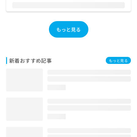
お
問
い
合
もっと見る
わ
せ
は
こ
ち
ら
新着おすすめ記事
もっと見る
loading...
loading...