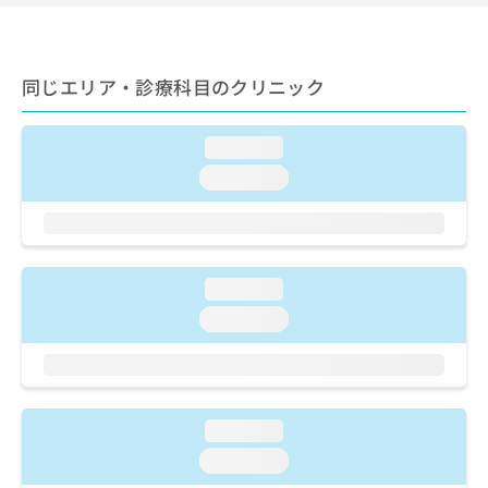
ご了
ら
み
承く
は
ださ
こ
無
い。
ち
料
同じエリア・診療科目のクリニック
ら
情
報
拡
loading...
掲
充
載
loading...
の
情
お
報
申
の
し
修
込
正
loading...
み
は
は
loading...
こ
こ
ち
ち
ら
ら
そ
loading...
の
他
loading...
の