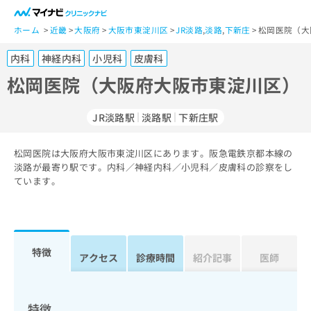
一
般
ホーム
近畿
大阪府
大阪市東淀川区
JR淡路
,
淡路
,
下新庄
松岡医院（大
ユ
内科
神経内科
小児科
皮膚科
ー
ザ
松岡医院（大阪府大阪市東淀川区）
ー
の
JR淡路駅
淡路駅
下新庄駅
方
は
こ
松岡医院は大阪府大阪市東淀川区にあります。阪急電鉄京都本線の
淡路が最寄り駅です。内科／神経内科／小児科／皮膚科の診察をし
ち
ています。
ら
医
マ
療
イ
関
ナ
特徴
アクセス
診療時間
紹介記事
医師
係
ビ
者
ク
の
リ
方
ニ
特徴