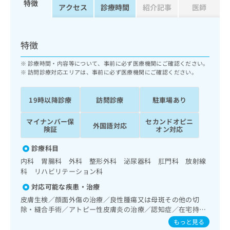
特徴
ッ
は
アクセス
診療時間
紹介記事
医師
ク
こ
ナ
ち
ビ
ら
特徴
に
関
広
診療時間・内容等について、事前に必ず医療機関にご確認ください。
す
広
訪問診療対応エリアは、事前に必ず医療機関にご確認ください。
告
る
告
代
お
出
理
問
稿
19時以降診療
訪問診療
駐車場あり
店
い
の
合
の
お
マイナンバー保
セカンドオピニ
外国語対応
わ
険証
オン対応
方
問
せ
い
は
診療科目
は
合
こ
こ
わ
内科 胃腸科 外科 整形外科 泌尿器科 肛門科 放射線
ち
ち
せ
科 リハビリテーション科
ら
ら
は
対応可能な疾患・治療
こ
こち
皮膚生検／顔面外傷の治療／良性腫瘍又は母斑その他の切
ち
広
らは
除・縫合手術／アトピー性皮膚炎の治療／認知症／在宅持続
広
ら
告
マイ
陽圧呼吸療法（睡眠時無呼吸症候群治療）／在宅酸素療法／
もっと見る
告
出
ナビ
尿失禁の治療／インスリン療法／糖尿病患者教育（食事療