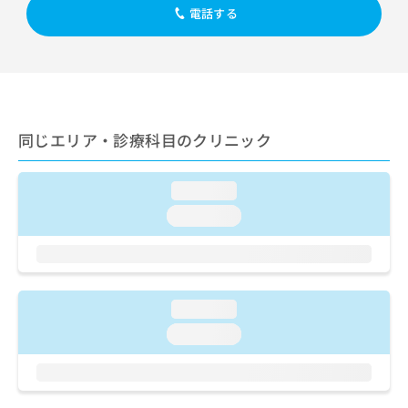
ご了
ら
み
電話する
承く
は
ださ
こ
無
い。
ち
料
ら
情
報
拡
掲
同じエリア・診療科目のクリニック
充
載
の
情
お
報
loading...
申
の
し
修
loading...
込
正
み
は
は
こ
こ
ち
ち
ら
loading...
ら
loading...
そ
の
他
の