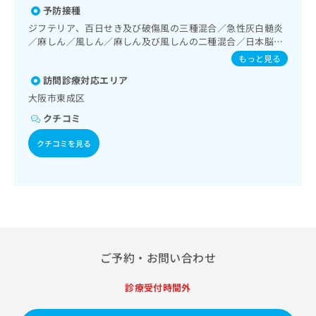
出
稿
クリ
資
予防接種
法、運動療法、自己血糖測定）／糖尿病による合併症に対す
稿
ニッ
の
料
る継続的な管理及び指導／筋・骨格系及び外傷領域の一次診
ジフテリア、百日せき及び破傷風の三種混合／急性灰白髄炎
クナ
の
お
の
療／夜尿症の治療／神経ブロック／医療用麻薬によるがん疼
／麻しん／風しん／麻しん及び風しんの二種混合／日本脳炎
ビサ
お
問
ご
痛治療／がんに伴う精神症状のケア／漢方薬の処方／外来に
イト
／破傷風／Hib感染症／小児の肺炎球菌感染症／ヒトパピロ
もっと見る
問
い
請
おける化学療法／在宅における看取り
への
ーマウイルス感染症／水痘／インフルエンザ／成人の肺炎球
い
合
お問
求
訪問診療対応エリア
菌感染症／おたふくかぜ／A型肝炎／B型肝炎／狂犬病／髄膜
合
合せ
わ
は
炎菌感染症
大阪市東成区
フォ
わ
せ
こ
ーム
せ
クチコミ
は
ち
とな
は
こ
ら
りま
クチコミを見る
こ
ち
す。
ち
ら
クリ
無
ら
ニッ
料
クの
資
情
予
料
報
約・
の
症状
拡
のご
ご
充
相談
請
の
ご予約・お問い合わせ
など
求
お
はで
は
申
きま
診療受付時間外
こ
せん
し
ので
ち
込