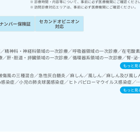
診療時間・内容等について、事前に必ず医療機関にご確認くださ
訪問診療対応エリアは、事前に必ず医療機関にご確認ください。
セカンドオピニオン
ナンバー保険証
対応
療／精神科・神経科領域の一次診療／呼吸器領域の一次診療／在宅酸
療／肝･胆道・膵臓領域の一次診療／循環器系領域の一次診療／腎･泌
泌･代謝･栄養領域の一次診療／血液・免疫系領域の一次診療／小児領
もっと見
破傷風の三種混合／急性灰白髄炎／麻しん／風しん／麻しん及び風し
ib感染症／小児の肺炎球菌感染症／ヒトパピローマウイルス感染症／
の肺炎球菌感染症／おたふくかぜ／B型肝炎／ロタウイルス感染症
もっと見