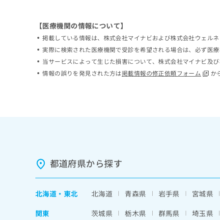
ち
み
ら
は
【医療機関の情報について】
こ
掲載している情報は、株式会社マイナビおよび株式会社ウェルネ
ち
そ
ら
実際に検索された医療機関で受診を希望される場合は、必ず医療
の
当サービスによって生じた損害について、株式会社マイナビ及び
他
情報の誤りを発見された方は
掲載情報の修正依頼フォーム
か
の
お
問
い
合
わ
せ
は
こ
都道府県から探す
ち
ら
北海道
・
東北
北海道
青森県
岩手県
宮城県
関東
茨城県
栃木県
群馬県
埼玉県