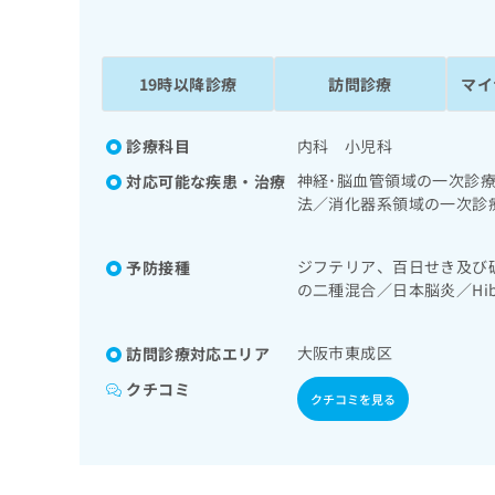
係
ク
者
リ
の
ニ
ッ
19時以降診療
訪問診療
マイ
方
ク
は
ナ
こ
診療科目
内科 小児科
ビ
ち
に
神経･脳血管領域の一次診
対応可能な疾患・治療
関
ら
法／消化器系領域の一次診
す
器系領域の一次診療／内分
る
の一次診療／漢方薬の処方
お
ジフテリア、百日せき及び
予防接種
広
広
問
の二種混合／日本脳炎／H
告
告
い
痘／インフルエンザ／成人
出
代
合
稿
わ
大阪市東成区
理
訪問診療対応エリア
の
せ
店
クチコミ
お
は
クチコミを見る
の
問
こ
い
方
ち
合
ら
は
わ
こ