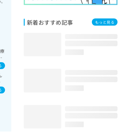
い。
新着おすすめ記事
もっと見る
素療
loading...
尿
域
る
ん
水
loading...
る
loading...