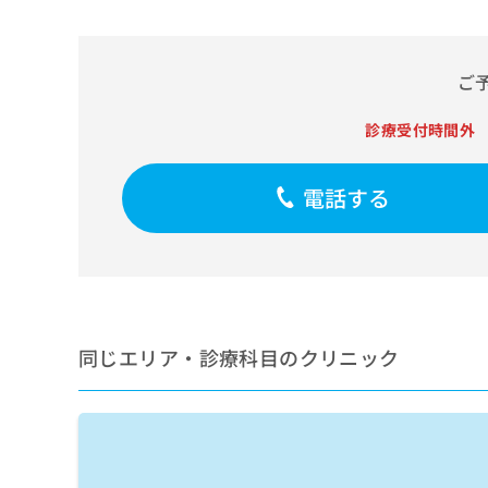
せ
こち
ち
らは
は
マイ
こ
ら
ナビ
ち
クリ
ご
ら
ニッ
クナ
診療受付時間外
広
ビサ
広
資
イト
告
告
への
料
出
出
お問
電話する
の
稿
合せ
稿
ご
の
フォ
の
請
お
ーム
お
求
問
とな
問
りま
は
い
い
す。
こ
合
合
クリ
ち
わ
ニッ
わ
ら
せ
同じエリア・診療科目のクリニック
クの
せ
は
予
は
約・
こ
こ
無
症状
ち
ち
のご
料
ら
相談
ら
情
など
報
はで