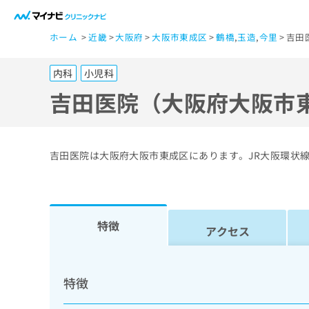
一
ホーム
近畿
大阪府
大阪市東成区
鶴橋
,
玉造
,
今里
吉田
般
ユ
内科
小児科
ー
ザ
吉田医院（大阪府大阪市
ー
の
方
吉田医院は大阪府大阪市東成区にあります。JR大阪環状
は
こ
ち
ら
特徴
アクセス
医
マ
療
イ
特徴
ナ
関
ビ