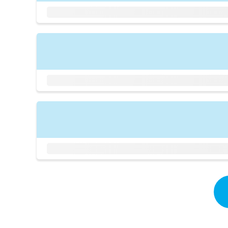
拡
資
きま
充
料
せん
の
ので
の
ご了
お
ご
承く
申
請
ださ
し
求
い。
込
は
み
こ
は
ち
こ
ら
ち
ら
無
料
掲
情
載
報
情
拡
報
充
の
の
修
お
正
申
は
し
こ
込