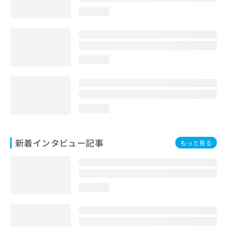
loading...
loading...
loading...
新着インタビュー記事
もっと見る
loading...