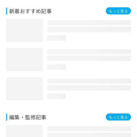
お
新着おすすめ記事
問
もっと見る
い
合
わ
せ
loading...
は
こ
ち
ら
loading...
loading...
編集・監修記事
もっと見る