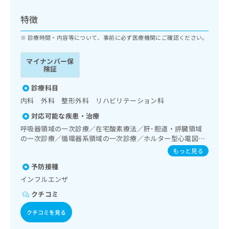
ッ
は
ク
こ
特徴
ナ
ち
ビ
診療時間・内容等について、事前に必ず医療機関にご確認ください。
ら
に
関
マイナンバー保
広
す
広
険証
告
る
告
代
お
診療科目
出
理
問
稿
内科 外科 整形外科 リハビリテーション科
店
い
の
対応可能な疾患・治療
合
の
お
わ
呼吸器領域の一次診療／在宅酸素療法／肝･胆道・膵臓領域
方
問
せ
の一次診療／循環器系領域の一次診療／ホルター型心電図検
い
は
査／筋・骨格系及び外傷領域の一次診療／漢方薬の処方／在
は
合
もっと見る
こ
宅における看取り
こ
わ
ち
予防接種
ち
せ
ら
ら
インフルエンザ
は
こ
クチコミ
こち
ち
広
らは
広
ら
クチコミを見る
告
マイ
告
出
ナビ