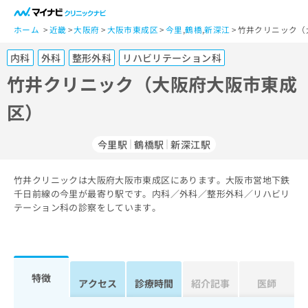
一
般
ホーム
近畿
大阪府
大阪市東成区
今里
,
鶴橋
,
新深江
竹井クリニック（
ユ
内科
外科
整形外科
リハビリテーション科
ー
ザ
竹井クリニック（大阪府大阪市東成
ー
区）
の
方
は
今里駅
鶴橋駅
新深江駅
こ
ち
竹井クリニックは大阪府大阪市東成区にあります。大阪市営地下鉄
ら
千日前線の今里が最寄り駅です。内科／外科／整形外科／リハビリ
テーション科の診察をしています。
医
マ
療
イ
関
ナ
係
ビ
者
ク
特徴
アクセス
診療時間
紹介記事
医師
の
リ
方
ニ