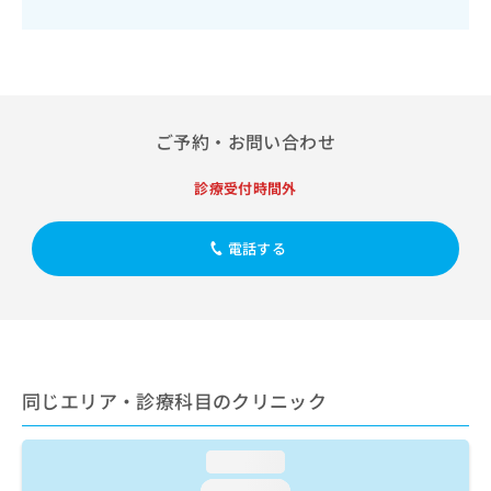
出
稿
クリ
資
稿
ニッ
の
料
クナ
の
お
の
ビサ
お
問
ご
イト
問
い
請
への
い
合
お問
求
合
ご予約・お問い合わせ
合せ
わ
は
フォ
わ
せ
こ
ーム
せ
は
ち
診療受付時間外
とな
は
こ
ら
りま
こ
ち
す。
ち
電話する
ら
クリ
無
ら
ニッ
料
クの
資
情
予
料
報
約・
の
症状
拡
のご
ご
充
相談
請
の
同じエリア・診療科目のクリニック
など
求
お
はで
は
申
きま
こ
せん
し
loading...
ので
ち
込