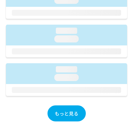
loading...
ご了
ら
み
承く
は
ださ
こ
無
い。
ち
料
ら
情
loading...
報
loading...
拡
掲
充
載
の
情
お
報
申
の
し
loading...
修
込
正
loading...
み
は
は
こ
こ
ち
ち
ら
ら
もっと見る
そ
の
他
の