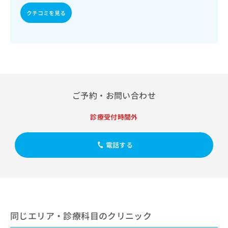
出
稿
クリ
資
稿
ニッ
クチコミを見る
の
料
クナ
の
お
の
ビサ
お
問
ご
イト
問
い
請
への
い
合
お問
求
合
合せ
わ
は
フォ
わ
せ
こ
ーム
せ
は
ち
とな
ご予約・お問い合わせ
は
こ
ら
りま
こ
ち
す。
ち
ら
クリ
診療受付時間外
無
ら
ニッ
料
クの
資
情
予
電話する
料
報
約・
の
症状
拡
のご
ご
充
相談
請
の
など
求
お
はで
は
申
きま
こ
せん
し
同じエリア・診療科目のクリニック
ので
ち
込