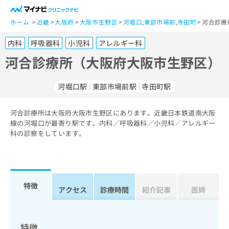
一
般
ホーム
近畿
大阪府
大阪市生野区
河堀口
,
東部市場前
,
寺田町
河合診療
ユ
内科
呼吸器科
小児科
アレルギー科
ー
ザ
河合診療所（大阪府大阪市生野区）
ー
の
河堀口駅
東部市場前駅
寺田町駅
方
は
こ
河合診療所は大阪府大阪市生野区にあります。近畿日本鉄道南大阪
線の河堀口が最寄り駅です。内科／呼吸器科／小児科／アレルギー
ち
科の診察をしています。
ら
医
マ
療
イ
関
ナ
特徴
アクセス
診療時間
紹介記事
医師
係
ビ
者
ク
の
リ
方
ニ
特徴