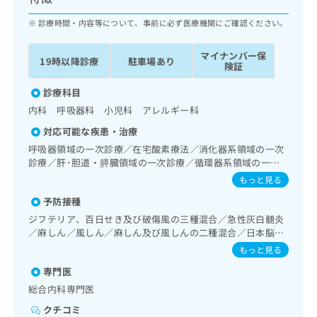
ッ
は
ク
診療時間・内容等について、事前に必ず医療機関にご確認ください。
こ
ナ
ち
ビ
ら
マイナンバー保
19時以降診療
駐車場あり
に
険証
関
広
す
診療科目
広
告
る
告
内科 呼吸器科 小児科 アレルギー科
代
お
出
対応可能な疾患・治療
理
問
稿
店
い
呼吸器領域の一次診療／在宅酸素療法／消化器系領域の一次
の
診療／肝･胆道・膵臓領域の一次診療／循環器系領域の一次
合
の
お
診療／腎･泌尿器系領域の一次診療／内分泌･代謝･栄養領域
わ
方
問
もっと見る
の一次診療／インスリン療法／糖尿病患者教育（食事療法、
せ
い
は
予防接種
運動療法、自己血糖測定）／糖尿病による合併症に対する継
は
合
こ
続的な管理及び指導／血液・免疫系領域の一次診療／小児領
ジフテリア、百日せき及び破傷風の三種混合／急性灰白髄炎
こ
わ
ち
域の一次診療／小児呼吸器疾患／小児アレルギー疾患／漢方
／麻しん／風しん／麻しん及び風しんの二種混合／日本脳炎
ち
せ
ら
薬の処方
／破傷風／ヒトパピローマウイルス感染症／水痘／インフル
ら
は
もっと見る
エンザ／成人の肺炎球菌感染症／おたふくかぜ／A型肝炎／B
こ
専門医
型肝炎／髄膜炎菌感染症
こち
ち
広
らは
総合内科専門医
広
ら
告
マイ
告
出
クチコミ
ナビ