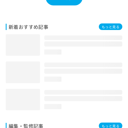
お
問
い
合
新着おすすめ記事
わ
もっと見る
せ
は
こ
ち
loading...
ら
loading...
loading...
編集・監修記事
もっと見る