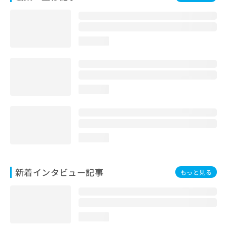
loading...
loading...
loading...
新着インタビュー記事
もっと見る
loading...