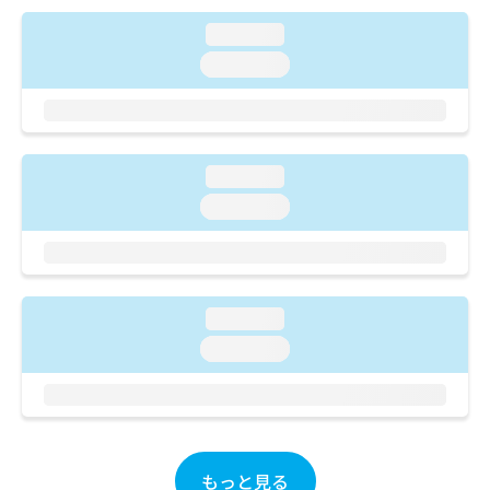
ご了
ら
み
承く
は
loading...
ださ
こ
無
い。
loading...
ち
料
ら
情
報
拡
掲
充
載
loading...
の
情
loading...
お
報
申
の
し
修
込
正
み
は
loading...
は
こ
こ
ち
loading...
ち
ら
ら
そ
の
他
もっと見る
の