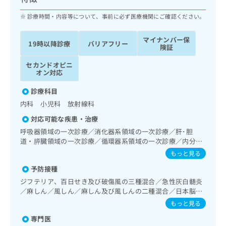
ッ
は
ク
診療時間・内容等について、事前に必ず医療機関にご確認ください。
こ
ナ
ち
ビ
ら
マイナンバー保
19時以降診療
バリアフリー
に
険証
関
広
セカンドオピニ
す
広
告
オン対応
る
告
代
お
出
診療科目
理
問
稿
内科 小児科 放射線科
店
い
の
合
の
お
対応可能な疾患・治療
わ
方
問
呼吸器領域の一次診療／消化器系領域の一次診療／肝･胆
せ
い
は
道・膵臓領域の一次診療／循環器系領域の一次診療／内分
は
合
こ
泌･代謝･栄養領域の一次診療／インスリン療法／糖尿病患者
もっと見る
こ
わ
教育（食事療法、運動療法、自己血糖測定）／糖尿病による
ち
ち
せ
予防接種
合併症に対する継続的な管理及び指導／画像診断管理（専ら
ら
ら
は
画像診断を担当する医師による読影）／漢方薬の処方
ジフテリア、百日せき及び破傷風の三種混合／急性灰白髄炎
こ
／麻しん／風しん／麻しん及び風しんの二種混合／日本脳炎
こち
ち
広
／結核／Hib感染症／小児の肺炎球菌感染症／水痘／インフ
もっと見る
らは
広
ら
告
ルエンザ／成人の肺炎球菌感染症／おたふくかぜ／B型肝炎
マイ
告
専門医
／ロタウイルス感染症／髄膜炎菌感染症
出
ナビ