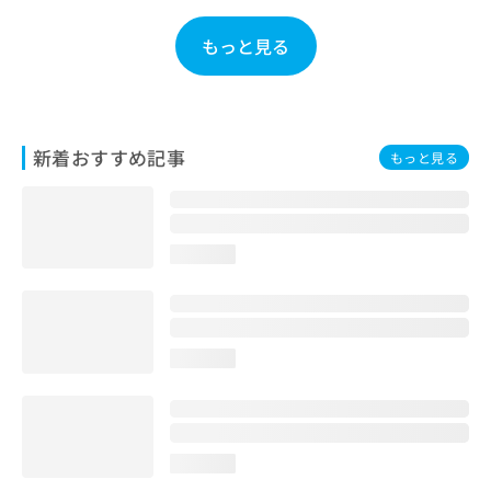
お
問
もっと見る
い
合
わ
せ
は
新着おすすめ記事
もっと見る
こ
ち
ら
loading...
loading...
loading...