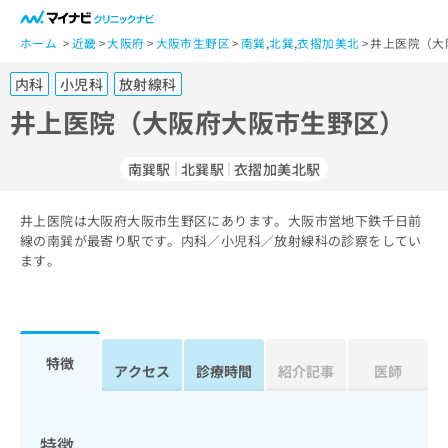
一
般
ホーム
近畿
大阪府
大阪市生野区
南巽
,
北巽
,
衣摺加美北
井上医院（大
ユ
内科
小児科
放射線科
ー
ザ
井上医院（大阪府大阪市生野区）
ー
の
南巽駅
北巽駅
衣摺加美北駅
方
は
こ
井上医院は大阪府大阪市生野区にあります。大阪市営地下鉄千日前
線の南巽が最寄り駅です。内科／小児科／放射線科の診察をしてい
ち
ます。
ら
医
マ
療
イ
関
ナ
特徴
アクセス
診療時間
紹介記事
医師
係
ビ
者
ク
の
リ
方
ニ
特徴