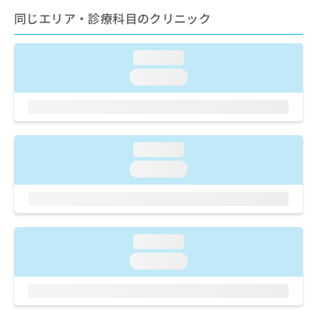
ご了
ら
み
承く
同じエリア・診療科目のクリニック
は
ださ
こ
無
い。
ち
料
loading...
ら
情
loading...
報
拡
掲
充
載
の
情
お
報
loading...
申
の
し
修
loading...
込
正
み
は
は
こ
こ
ち
ち
ら
loading...
ら
loading...
そ
の
他
の