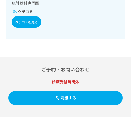
出
稿
クリ
放射線科専門医
資
稿
ニッ
の
料
クチコミ
クナ
の
お
の
ビサ
お
問
ご
クチコミを見る
イト
問
い
請
への
い
合
お問
求
合
合せ
わ
は
フォ
わ
せ
こ
ーム
せ
は
ち
とな
は
こ
ら
りま
こ
ち
す。
ち
ら
クリ
ご予約・お問い合わせ
無
ら
ニッ
料
クの
資
情
診療受付時間外
予
料
報
約・
の
症状
拡
のご
ご
電話する
充
相談
請
の
など
求
お
はで
は
申
きま
こ
せん
し
ので
ち
込