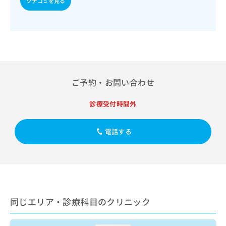
クチコミを見る
出
稿
クリ
資
稿
ニッ
の
料
クナ
の
お
の
ビサ
お
問
ご
イト
問
い
請
への
い
合
お問
求
合
合せ
わ
は
フォ
わ
せ
こ
ご予約・お問い合わせ
ーム
せ
は
ち
とな
は
こ
ら
りま
こ
診療受付時間外
ち
す。
ち
ら
クリ
無
ら
ニッ
料
電話する
クの
資
情
予
料
報
約・
の
症状
拡
のご
ご
充
相談
請
の
など
求
お
はで
は
同じエリア・診療科目のクリニック
申
きま
こ
せん
し
ので
ち
込