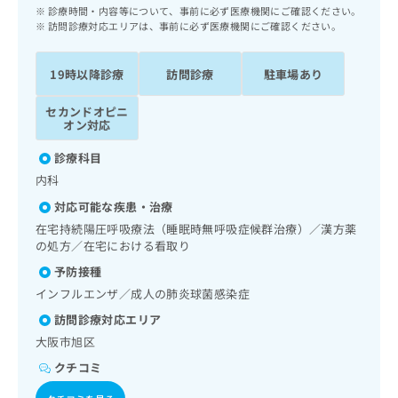
ッ
は
診療時間・内容等について、事前に必ず医療機関にご確認ください。
ク
訪問診療対応エリアは、事前に必ず医療機関にご確認ください。
こ
ナ
ち
ビ
ら
19時以降診療
訪問診療
駐車場あり
に
関
広
セカンドオピニ
す
広
オン対応
告
る
告
代
お
出
診療科目
理
問
稿
内科
店
い
の
合
の
対応可能な疾患・治療
お
わ
方
問
在宅持続陽圧呼吸療法（睡眠時無呼吸症候群治療）／漢方薬
せ
い
は
の処方／在宅における看取り
は
合
こ
予防接種
こ
わ
ち
ち
インフルエンザ／成人の肺炎球菌感染症
せ
ら
ら
は
訪問診療対応エリア
こ
大阪市旭区
こち
ち
広
らは
広
ら
クチコミ
告
マイ
告
出
ナビ