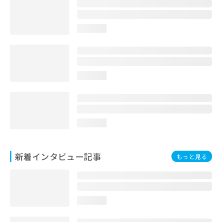
loading...
loading...
loading...
新着インタビュー記事
もっと見る
loading...