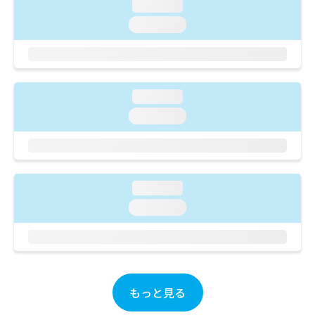
ご了
ら
loading...
み
承く
は
loading...
ださ
こ
無
い。
ち
料
ら
情
報
拡
掲
loading...
充
載
loading...
の
情
お
報
申
の
し
修
込
正
loading...
み
は
は
loading...
こ
こ
ち
ち
ら
ら
そ
の
もっと見る
他
の