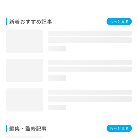
お
問
い
新着おすすめ記事
もっと見る
合
わ
せ
は
こ
loading...
ち
ら
loading...
loading...
編集・監修記事
もっと見る