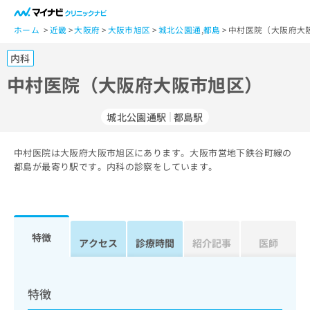
一
般
ホーム
近畿
大阪府
大阪市旭区
城北公園通
,
都島
中村医院（大阪府大
ユ
内科
ー
ザ
中村医院（大阪府大阪市旭区）
ー
の
城北公園通駅
都島駅
方
は
こ
中村医院は大阪府大阪市旭区にあります。大阪市営地下鉄谷町線の
都島が最寄り駅です。内科の診察をしています。
ち
ら
医
マ
療
イ
特徴
アクセス
診療時間
紹介記事
医師
関
ナ
係
ビ
者
ク
の
リ
特徴
方
ニ