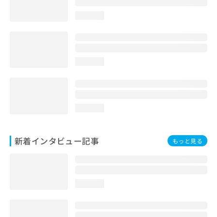
loading...
loading...
loading...
新着インタビュー記事
もっと見る
loading...