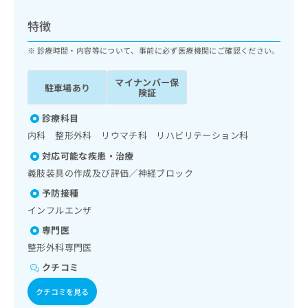
ッ
は
ク
こ
特徴
ナ
ち
ビ
診療時間・内容等について、事前に必ず医療機関にご確認ください。
ら
に
関
マイナンバー保
広
駐車場あり
す
広
険証
告
る
告
代
お
診療科目
出
理
問
稿
内科 整形外科 リウマチ科 リハビリテーション科
店
い
の
対応可能な疾患・治療
合
の
お
わ
義肢装具の作成及び評価／神経ブロック
方
問
せ
い
は
予防接種
は
合
こ
インフルエンザ
こ
わ
ち
ち
せ
専門医
ら
ら
は
整形外科専門医
こ
こち
クチコミ
ち
広
らは
広
ら
告
マイ
クチコミを見る
告
出
ナビ