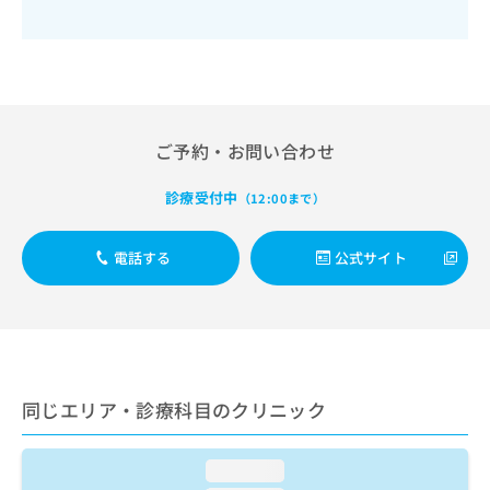
出
稿
クリ
資
稿
ニッ
の
料
クナ
の
お
の
ビサ
お
問
ご
イト
問
い
請
への
い
合
お問
求
合
合せ
わ
は
ご予約・お問い合わせ
フォ
わ
せ
こ
ーム
せ
は
ち
とな
診療受付中
（12:00まで）
は
こ
ら
りま
こ
ち
す。
ち
ら
クリ
電話する
公式サイト
無
ら
ニッ
料
クの
資
情
予
料
報
約・
の
症状
拡
のご
ご
充
相談
請
の
など
同じエリア・診療科目のクリニック
求
お
はで
は
申
きま
こ
せん
し
loading...
ので
ち
込