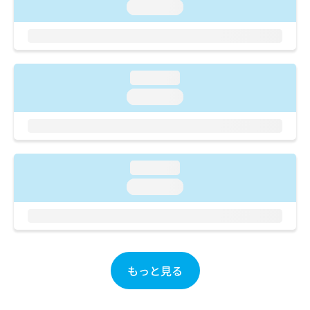
ご了
ら
み
loading...
承く
は
ださ
こ
無
い。
ち
料
ら
情
loading...
報
拡
掲
loading...
充
載
の
情
お
報
申
の
し
修
loading...
込
正
loading...
み
は
は
こ
こ
ち
ち
ら
ら
そ
もっと見る
の
他
の