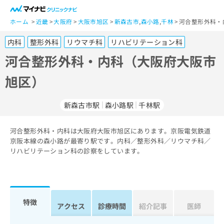
一
般
ホーム
近畿
大阪府
大阪市旭区
新森古市
,
森小路
,
千林
河合整形外科・
ユ
内科
整形外科
リウマチ科
リハビリテーション科
ー
ザ
河合整形外科・内科（大阪府大阪市
ー
旭区）
の
方
は
新森古市駅
森小路駅
千林駅
こ
ち
河合整形外科・内科は大阪府大阪市旭区にあります。京阪電気鉄道
ら
京阪本線の森小路が最寄り駅です。内科／整形外科／リウマチ科／
リハビリテーション科の診察をしています。
医
マ
療
イ
関
ナ
係
ビ
者
ク
特徴
アクセス
診療時間
紹介記事
医師
の
リ
方
ニ