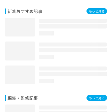
お
問
新着おすすめ記事
もっと見る
い
合
わ
せ
は
loading...
こ
ち
ら
loading...
loading...
編集・監修記事
もっと見る