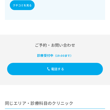
出
稿
クリ
資
クチコミを見る
稿
ニッ
の
料
クナ
の
お
の
ビサ
お
問
ご
イト
問
い
請
への
い
合
お問
求
合
合せ
わ
は
フォ
わ
せ
こ
ーム
せ
は
ち
とな
ご予約・お問い合わせ
は
こ
ら
りま
こ
ち
す。
ち
診療受付中
（19:00まで）
ら
クリ
無
ら
ニッ
料
クの
資
情
予
電話する
料
報
約・
の
症状
拡
のご
ご
充
相談
請
の
など
求
お
はで
は
申
きま
こ
同じエリア・診療科目のクリニック
せん
し
ので
ち
込