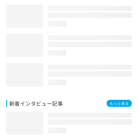
loading...
loading...
loading...
新着インタビュー記事
もっと見る
loading...