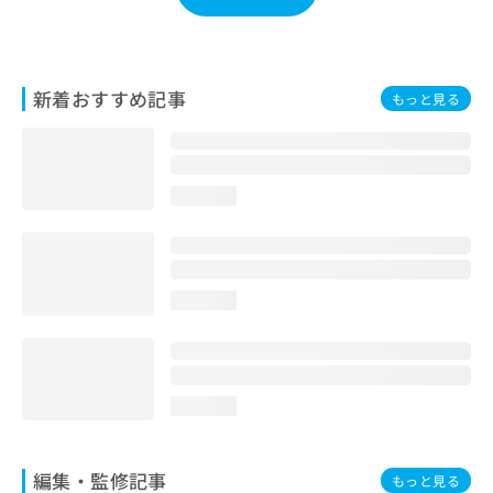
お
問
い
合
新着おすすめ記事
もっと見る
わ
せ
は
こ
ち
loading...
ら
loading...
loading...
編集・監修記事
もっと見る