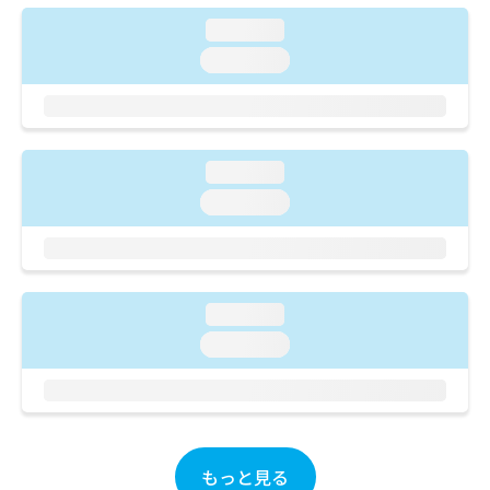
ご了
ら
み
承く
loading...
は
ださ
こ
無
い。
loading...
ち
料
ら
情
報
拡
掲
充
載
loading...
の
情
loading...
お
報
申
の
し
修
込
正
み
は
loading...
は
こ
こ
loading...
ち
ち
ら
ら
そ
の
他
もっと見る
の