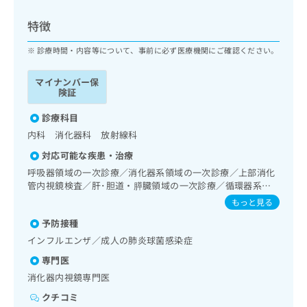
ッ
は
ク
こ
特徴
ナ
ち
ビ
診療時間・内容等について、事前に必ず医療機関にご確認ください。
ら
に
関
マイナンバー保
広
す
広
険証
告
る
告
代
お
診療科目
出
理
問
稿
内科 消化器科 放射線科
店
い
の
対応可能な疾患・治療
合
の
お
わ
呼吸器領域の一次診療／消化器系領域の一次診療／上部消化
方
問
せ
管内視鏡検査／肝･胆道・膵臓領域の一次診療／循環器系領
い
は
域の一次診療
は
合
もっと見る
こ
こ
わ
ち
予防接種
ち
せ
ら
ら
インフルエンザ／成人の肺炎球菌感染症
は
こ
専門医
こち
ち
広
消化器内視鏡専門医
らは
広
ら
告
マイ
告
クチコミ
出
ナビ