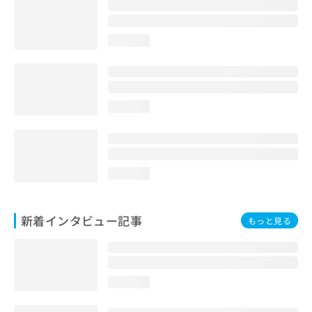
loading...
loading...
loading...
新着インタビュー記事
もっと見る
loading...