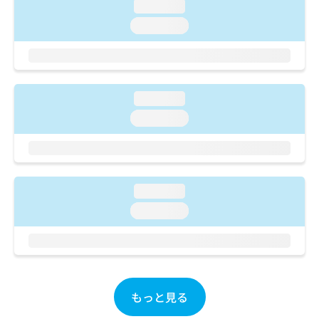
ご了
ら
loading...
み
承く
は
loading...
ださ
こ
無
い。
ち
料
ら
情
報
拡
掲
loading...
充
載
loading...
の
情
お
報
申
の
し
修
込
正
loading...
み
は
は
こ
loading...
こ
ち
ち
ら
ら
そ
の
もっと見る
他
の