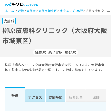
一
般
ホーム
近畿
大阪府
大阪市城東区
緑橋
,
森ノ宮
,
鴫野
柳原皮膚科クリニ
ユ
皮膚科
ー
ザ
柳原皮膚科クリニック（大阪府大阪
ー
市城東区）
の
方
は
緑橋駅
森ノ宮駅
鴫野駅
こ
ち
柳原皮膚科クリニックは大阪府大阪市城東区にあります。大阪市営
ら
地下鉄中央線の緑橋が最寄り駅です。皮膚科の診察をしています。
医
マ
療
イ
関
ナ
係
ビ
特徴
アクセス
診療時間
紹介記事
医師
者
ク
の
リ
方
ニ