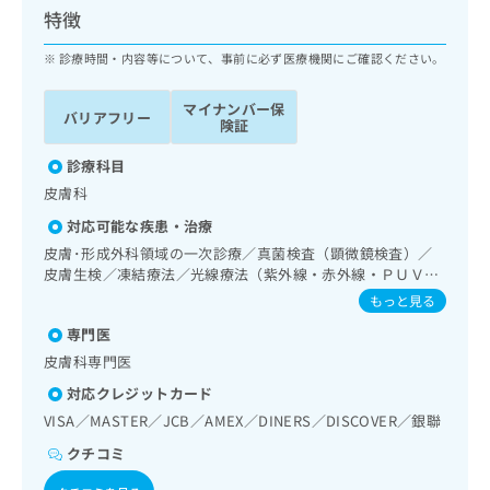
ッ
は
特徴
ク
こ
ナ
診療時間・内容等について、事前に必ず医療機関にご確認ください。
ち
ビ
ら
に
マイナンバー保
バリアフリー
関
険証
広
す
広
告
る
診療科目
告
代
お
出
皮膚科
理
問
稿
対応可能な疾患・治療
店
い
の
合
の
皮膚･形成外科領域の一次診療／真菌検査（顕微鏡検査）／
お
わ
皮膚生検／凍結療法／光線療法（紫外線・赤外線・ＰＵＶ
方
問
Ａ）／良性腫瘍又は母斑その他の切除・縫合手術／アトピー
せ
い
は
もっと見る
性皮膚炎の治療
は
合
こ
専門医
こ
わ
ち
ち
皮膚科専門医
せ
ら
ら
は
対応クレジットカード
こ
VISA／MASTER／JCB／AMEX／DINERS／DISCOVER／銀聯
こち
ち
広
らは
広
ら
クチコミ
告
マイ
告
出
ナビ