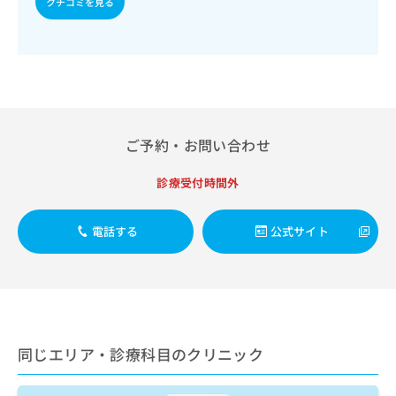
クチコミを見る
出
稿
クリ
資
稿
ニッ
の
料
クナ
の
お
の
ビサ
お
問
ご
イト
問
い
請
への
い
合
お問
求
合
合せ
わ
は
フォ
わ
せ
こ
ーム
ご予約・お問い合わせ
せ
は
ち
とな
は
こ
ら
りま
こ
診療受付時間外
ち
す。
ち
ら
クリ
無
ら
ニッ
料
電話する
公式サイト
クの
資
情
予
料
報
約・
の
症状
拡
のご
ご
充
相談
請
の
など
求
お
はで
は
同じエリア・診療科目のクリニック
申
きま
こ
せん
し
ので
ち
込