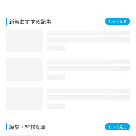
お
問
い
新着おすすめ記事
もっと見る
合
わ
せ
は
こ
loading...
ち
ら
loading...
loading...
編集・監修記事
もっと見る