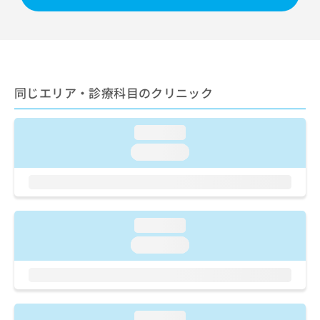
ご了
ら
み
承く
は
ださ
こ
無
い。
ち
料
ら
情
報
同じエリア・診療科目のクリニック
拡
掲
充
載
の
情
loading...
お
報
申
loading...
の
し
修
込
正
み
は
は
こ
こ
loading...
ち
ち
ら
loading...
ら
そ
の
他
の
loading...