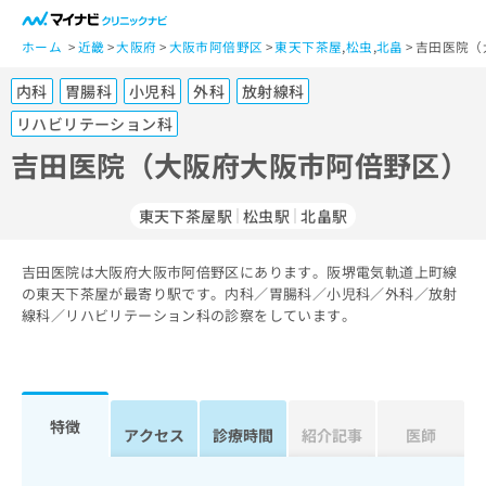
一
般
ホーム
近畿
大阪府
大阪市阿倍野区
東天下茶屋
,
松虫
,
北畠
吉田医院（
ユ
内科
胃腸科
小児科
外科
放射線科
ー
ザ
リハビリテーション科
ー
吉田医院（大阪府大阪市阿倍野区）
の
方
は
東天下茶屋駅
松虫駅
北畠駅
こ
ち
吉田医院は大阪府大阪市阿倍野区にあります。阪堺電気軌道上町線
ら
の東天下茶屋が最寄り駅です。内科／胃腸科／小児科／外科／放射
線科／リハビリテーション科の診察をしています。
医
マ
療
イ
関
ナ
係
ビ
特徴
者
ク
アクセス
診療時間
紹介記事
医師
の
リ
方
ニ