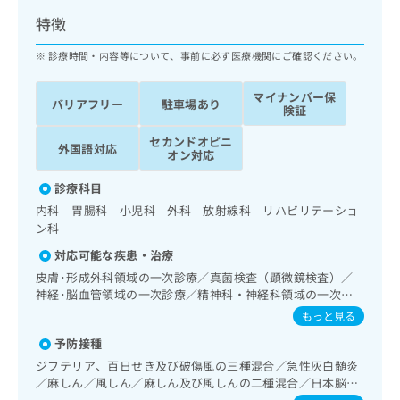
ッ
は
特徴
ク
こ
ナ
ち
診療時間・内容等について、事前に必ず医療機関にご確認ください。
ビ
ら
に
マイナンバー保
関
バリアフリー
駐車場あり
広
険証
す
広
告
る
告
セカンドオピニ
代
外国語対応
お
出
オン対応
理
問
稿
店
い
診療科目
の
合
の
お
内科 胃腸科 小児科 外科 放射線科 リハビリテーショ
わ
方
問
ン科
せ
い
は
対応可能な疾患・治療
は
合
こ
こ
皮膚･形成外科領域の一次診療／真菌検査（顕微鏡検査）／
わ
ち
神経･脳血管領域の一次診療／精神科・神経科領域の一次診
ち
せ
ら
療／禁煙指導（ニコチン依存症管理）／認知症／耳鼻咽喉領
ら
は
もっと見る
域の一次診療／呼吸器領域の一次診療／消化器系領域の一次
こ
予防接種
診療／上部消化管内視鏡検査／肝･胆道・膵臓領域の一次診
こち
ち
広
らは
療／循環器系領域の一次診療／ホルター型心電図検査／腎･
ジフテリア、百日せき及び破傷風の三種混合／急性灰白髄炎
広
ら
告
マイ
泌尿器系領域の一次診療／乳腺領域の一次診療／内分泌･代
／麻しん／風しん／麻しん及び風しんの二種混合／日本脳炎
告
出
ナビ
謝･栄養領域の一次診療／内分泌機能検査／インスリン療法
／破傷風／Hib感染症／小児の肺炎球菌感染症／ヒトパピロ