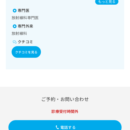
出
もっと見る
稿
クリ
資
／糖尿病患者教育（食事療法、運動療法、自己血糖測定）／
ーマウイルス感染症／水痘／インフルエンザ／成人の肺炎球
稿
ニッ
の
料
糖尿病による合併症に対する継続的な管理及び指導／血液・
専門医
菌感染症／おたふくかぜ／A型肝炎／B型肝炎／ロタウイルス
クナ
の
お
の
免疫系領域の一次診療／筋・骨格系及び外傷領域の一次診療
感染症
ビサ
放射線科専門医
お
問
ご
／小児領域の一次診療／小児呼吸器疾患／漢方薬の処方
イト
問
い
専門外来
請
への
い
合
お問
求
放射線科
合
合せ
わ
は
クチコミ
フォ
わ
せ
こ
ーム
せ
は
ち
とな
クチコミを見る
は
こ
ら
りま
こ
ち
す。
ち
ら
クリ
無
ら
ニッ
料
クの
資
情
予
料
報
約・
の
症状
拡
のご
ご
充
ご予約・お問い合わせ
相談
請
の
など
求
お
はで
診療受付時間外
は
申
きま
こ
せん
し
ので
ち
込
電話する