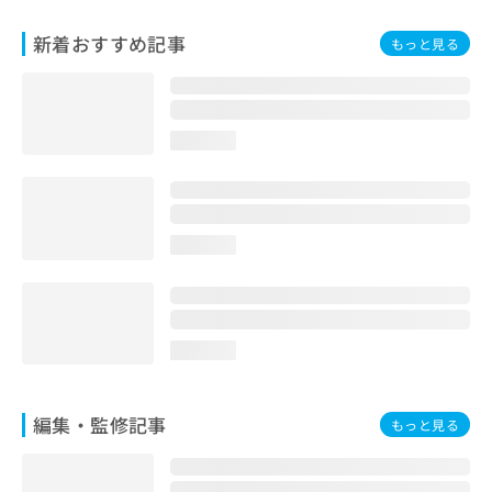
お
問
新着おすすめ記事
もっと見る
い
合
わ
せ
loading...
は
こ
ち
ら
loading...
loading...
編集・監修記事
もっと見る