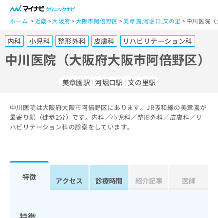
一
般
ホーム
近畿
大阪府
大阪市阿倍野区
美章園
,
河堀口
,
文の里
中川医院（
ユ
内科
小児科
整形外科
皮膚科
リハビリテーション科
ー
ザ
中川医院（大阪府大阪市阿倍野区）
ー
の
美章園駅
河堀口駅
文の里駅
方
は
こ
中川医院は大阪府大阪市阿倍野区にあります。JR阪和線の美章園が
最寄り駅（徒歩2分）です。内科／小児科／整形外科／皮膚科／リ
ち
ハビリテーション科の診察をしています。
ら
医
マ
療
イ
関
ナ
特徴
アクセス
診療時間
紹介記事
医師
係
ビ
者
ク
の
リ
方
ニ
特徴