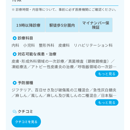
ッ
は
ク
診療時間・内容等について、事前に必ず医療機関にご確認ください。
こ
ナ
ち
ビ
ら
マイナンバー保
19時以降診療
駅徒歩5分圏内
に
険証
関
広
す
診療科目
広
告
る
告
内科 小児科 整形外科 皮膚科 リハビリテーション科
代
お
出
対応可能な疾患・治療
理
問
稿
店
い
皮膚･形成外科領域の一次診療／真菌検査（顕微鏡検査）／
の
凍結療法／アトピー性皮膚炎の治療／呼吸器領域の一次診療
合
の
お
／在宅酸素療法／消化器系領域の一次診療／肝･胆道・膵臓
わ
方
問
もっと見る
領域の一次診療／循環器系領域の一次診療／筋・骨格系及び
せ
い
は
予防接種
外傷領域の一次診療／小児領域の一次診療／在宅における看
は
合
こ
取り
ジフテリア、百日せき及び破傷風の三種混合／急性灰白髄炎
こ
わ
ち
／麻しん／風しん／麻しん及び風しんの二種混合／日本脳炎
ち
せ
ら
／破傷風／Hib感染症／小児の肺炎球菌感染症／ヒトパピロ
ら
は
もっと見る
ーマウイルス感染症／水痘／インフルエンザ／成人の肺炎球
こ
クチコミ
菌感染症／おたふくかぜ／A型肝炎／B型肝炎／ロタウイルス
こち
ち
広
感染症
らは
広
ら
告
クチコミを見る
マイ
告
出
ナビ