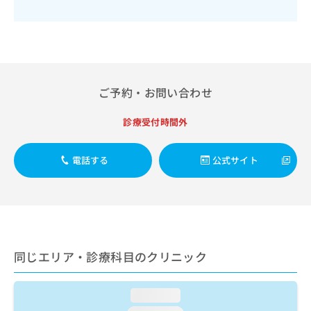
出
稿
クリ
資
稿
ニッ
の
料
クナ
の
お
の
ビサ
お
問
ご
イト
問
い
請
への
い
合
お問
求
合
合せ
わ
ご予約・お問い合わせ
は
フォ
わ
せ
こ
ーム
せ
は
ち
診療受付時間外
とな
は
こ
ら
りま
こ
ち
す。
ち
ら
クリ
電話する
公式サイト
無
ら
ニッ
料
クの
資
情
予
料
報
約・
の
症状
拡
のご
ご
充
相談
請
の
など
同じエリア・診療科目のクリニック
求
お
はで
は
申
きま
こ
せん
し
loading...
ので
ち
込