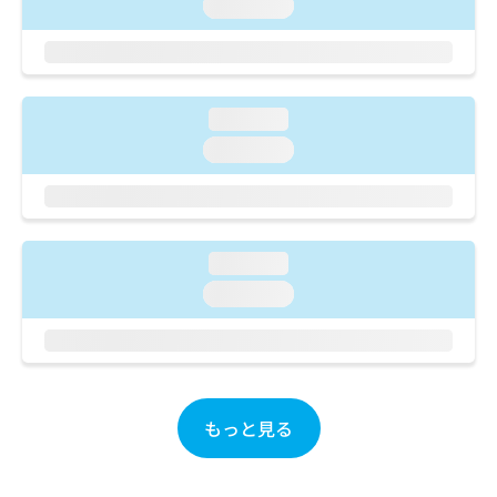
ご了
loading...
ら
み
承く
は
ださ
こ
無
い。
ち
料
ら
情
loading...
報
拡
loading...
掲
充
載
の
情
お
報
申
の
し
修
loading...
込
正
loading...
み
は
は
こ
こ
ち
ち
ら
ら
そ
もっと見る
の
他
の