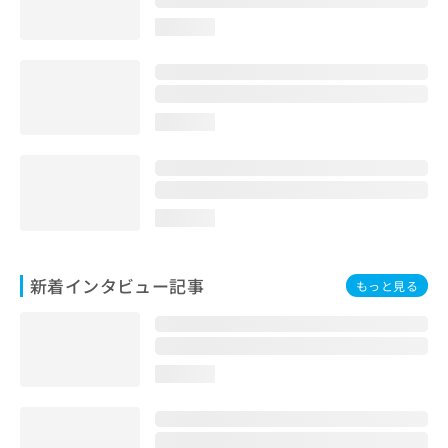
loading...
loading...
loading...
新着インタビュー記事
もっと見る
loading...