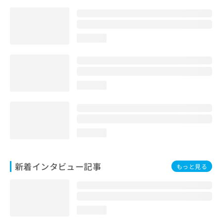
loading...
loading...
loading...
新着インタビュー記事
もっと見る
loading...