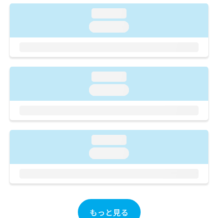
ご了
ら
み
承く
loading...
は
ださ
こ
無
い。
loading...
ち
料
ら
情
報
拡
掲
充
載
loading...
の
情
loading...
お
報
申
の
し
修
込
正
み
は
loading...
は
こ
こ
loading...
ち
ち
ら
ら
そ
の
他
もっと見る
の