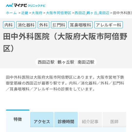
一
般
ホーム
近畿
大阪府
大阪市阿倍野区
西田辺
,
鶴ヶ丘
,
南田辺
田中外科医
ユ
内科
消化器科
外科
肛門科
耳鼻咽喉科
アレルギー科
ー
ザ
田中外科医院（大阪府大阪市阿倍野
ー
区）
の
方
は
西田辺駅
鶴ヶ丘駅
南田辺駅
こ
ち
田中外科医院は大阪府大阪市阿倍野区にあります。大阪市営地下鉄
ら
御堂筋線の西田辺が最寄り駅です。内科／消化器科／外科／肛門科
／耳鼻咽喉科／アレルギー科の診察をしています。
医
マ
療
イ
関
ナ
係
ビ
者
ク
特徴
アクセス
診療時間
紹介記事
医師
の
リ
方
ニ