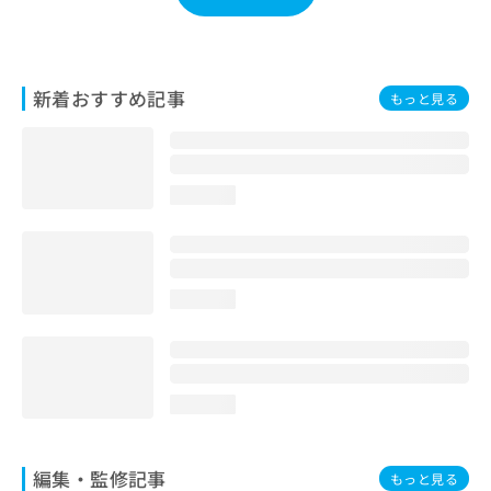
お
問
い
合
新着おすすめ記事
もっと見る
わ
せ
は
こ
ち
loading...
ら
loading...
loading...
編集・監修記事
もっと見る