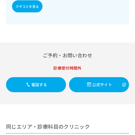
出
稿
クリ
資
クチコミを見る
稿
ニッ
の
料
クナ
の
お
の
ビサ
お
問
ご
イト
問
い
請
への
い
合
お問
求
合
合せ
わ
は
フォ
わ
せ
こ
ーム
せ
は
ち
とな
ご予約・お問い合わせ
は
こ
ら
りま
こ
ち
す。
ち
診療受付時間外
ら
クリ
無
ら
ニッ
料
クの
資
情
予
電話する
公式サイト
料
報
約・
の
症状
拡
のご
ご
充
相談
請
の
など
求
お
はで
は
申
きま
こ
同じエリア・診療科目のクリニック
せん
し
ので
ち
込