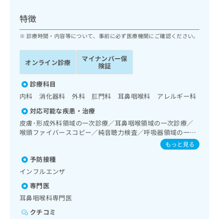
ッ
は
ク
こ
特徴
ナ
ち
ビ
診療時間・内容等について、事前に必ず医療機関にご確認ください。
ら
に
関
マイナンバー保
広
オンライン診療
す
広
険証
告
る
告
代
お
診療科目
出
理
問
稿
内科 消化器科 外科 肛門科 耳鼻咽喉科 アレルギー科
店
い
の
対応可能な疾患・治療
合
の
お
わ
皮膚･形成外科領域の一次診療／耳鼻咽喉領域の一次診療／
方
問
せ
喉頭ファイバースコピー／純音聴力検査／呼吸器領域の一次
い
は
診療／消化器系領域の一次診療／肝･胆道・膵臓領域の一次
は
合
もっと見る
こ
診療／腎･泌尿器系領域の一次診療／乳腺領域の一次診療／
こ
わ
ち
予防接種
内分泌･代謝･栄養領域の一次診療／血液・免疫系領域の一次
ち
せ
ら
診療／筋・骨格系及び外傷領域の一次診療／漢方薬の処方
ら
インフルエンザ
は
こ
専門医
こち
ち
広
耳鼻咽喉科専門医
らは
広
ら
告
マイ
告
クチコミ
出
ナビ