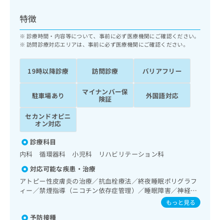
ッ
は
ク
こ
特徴
ナ
ち
ビ
診療時間・内容等について、事前に必ず医療機関にご確認ください。
ら
に
訪問診療対応エリアは、事前に必ず医療機関にご確認ください。
関
広
す
広
告
19時以降診療
訪問診療
バリアフリー
る
告
代
お
出
マイナンバー保
理
問
稿
駐車場あり
外国語対応
険証
店
い
の
合
の
お
セカンドオピニ
わ
オン対応
方
問
せ
い
は
診療科目
は
合
こ
こ
わ
内科 循環器科 小児科 リハビリテーション科
ち
ち
せ
ら
対応可能な疾患・治療
ら
は
アトピー性皮膚炎の治療／抗血栓療法／終夜睡眠ポリグラフ
こ
ィー／禁煙指導（ニコチン依存症管理）／睡眠障害／神経症
こち
ち
広
らは
性障害（強迫性障害、不安障害、パニック障害等）／認知症
もっと見る
広
ら
告
マイ
／在宅持続陽圧呼吸療法（睡眠時無呼吸症候群治療）／在宅
告
出
ナビ
予防接種
酸素療法／人工肛門の管理／循環器系領域の一次診療／ホル