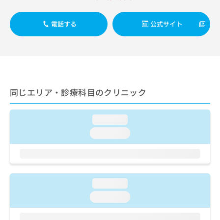
ご了
ら
み
承く
は
ださ
電話する
公式サイト
こ
無
い。
ち
料
ら
情
報
拡
掲
充
載
の
情
同じエリア・診療科目のクリニック
お
報
申
の
し
修
loading...
込
正
loading...
み
は
は
こ
こ
ち
ち
ら
ら
loading...
そ
loading...
の
他
の