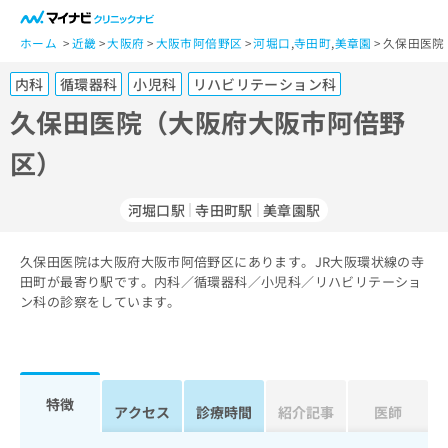
一
般
ホーム
近畿
大阪府
大阪市阿倍野区
河堀口
,
寺田町
,
美章園
久保田医院
ユ
内科
循環器科
小児科
リハビリテーション科
ー
ザ
久保田医院（大阪府大阪市阿倍野
ー
区）
の
方
は
河堀口駅
寺田町駅
美章園駅
こ
ち
久保田医院は大阪府大阪市阿倍野区にあります。JR大阪環状線の寺
ら
田町が最寄り駅です。内科／循環器科／小児科／リハビリテーショ
ン科の診察をしています。
医
マ
療
イ
関
ナ
係
ビ
者
ク
特徴
アクセス
診療時間
紹介記事
医師
の
リ
方
ニ