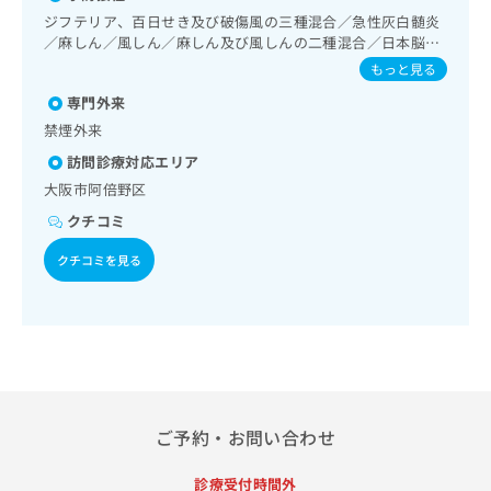
出
稿
クリ
資
ター型心電図検査／内分泌･代謝･栄養領域の一次診療／内分
ジフテリア、百日せき及び破傷風の三種混合／急性灰白髄炎
稿
ニッ
の
料
泌機能検査／インスリン療法／糖尿病患者教育（食事療法、
／麻しん／風しん／麻しん及び風しんの二種混合／日本脳炎
クナ
の
お
の
運動療法、自己血糖測定）／糖尿病による合併症に対する継
／破傷風／結核／Hib感染症／小児の肺炎球菌感染症／ヒト
ビサ
もっと見る
お
問
ご
続的な管理及び指導／血液・免疫系領域の一次診療／小児領
イト
パピローマウイルス感染症／水痘／インフルエンザ／成人の
問
い
請
域の一次診療／小児循環器疾患／小児呼吸器疾患／小児腎疾
への
専門外来
肺炎球菌感染症／おたふくかぜ／A型肝炎／B型肝炎／狂犬病
い
合
お問
患／小児アレルギー疾患／小児自己免疫疾患／小児糖尿病／
求
／ロタウイルス感染症
禁煙外来
合
合せ
わ
小児内分泌疾患／小児血液疾患／小児の脳炎又は髄膜炎／小
は
フォ
わ
訪問診療対応エリア
せ
児の腸重積／乳幼児の育児相談／夜尿症の治療／医療用麻薬
こ
ーム
せ
によるがん疼痛治療／漢方薬の処方／在宅における看取り
は
ち
大阪市阿倍野区
とな
は
こ
ら
りま
クチコミ
こ
ち
す。
ち
ら
クリ
無
クチコミを見る
ら
ニッ
料
クの
資
情
予
料
報
約・
の
症状
拡
のご
ご
充
相談
請
の
など
求
お
はで
は
ご予約・お問い合わせ
申
きま
こ
せん
し
ので
ち
込
診療受付時間外