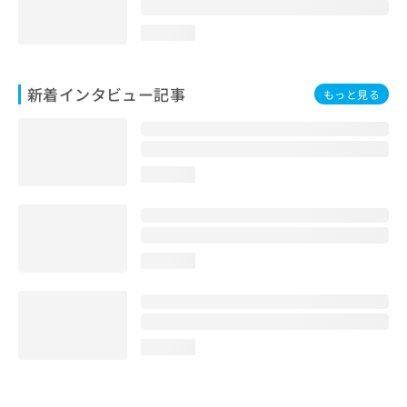
loading...
新着インタビュー記事
もっと見る
loading...
loading...
loading...