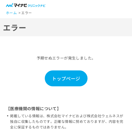
一
般
ホーム
エラー
ユ
エラー
ー
ザ
ー
の
方
予期せぬエラーが発生しました。
は
こ
ち
トップページ
ら
医
マ
療
イ
関
ナ
【医療機関の情報について】
係
ビ
掲載している情報は、株式会社マイナビおよび株式会社ウェルネスが
者
ク
独自に収集したものです。正確な情報に努めておりますが、内容を完
の
リ
全に保証するものではありません。
方
ニ