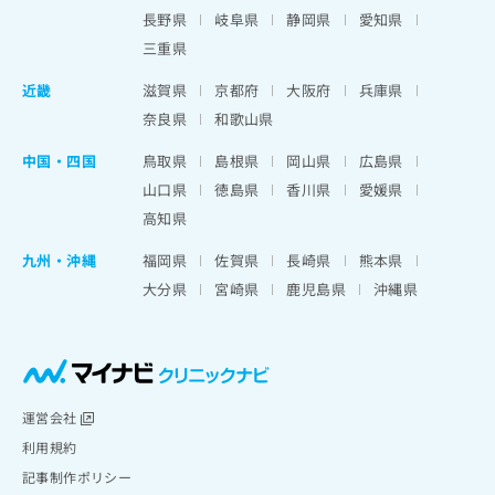
出
稿
クリ
資
長野県
岐阜県
静岡県
愛知県
稿
ニッ
の
料
クナ
三重県
の
お
の
ビサ
お
問
ご
イト
近畿
滋賀県
京都府
大阪府
兵庫県
問
い
請
への
い
奈良県
和歌山県
合
お問
求
合
合せ
わ
は
フォ
わ
中国・四国
鳥取県
島根県
岡山県
広島県
せ
こ
ーム
せ
は
ち
山口県
徳島県
香川県
愛媛県
とな
は
こ
ら
りま
高知県
こ
ち
す。
ち
ら
クリ
九州・沖縄
福岡県
佐賀県
長崎県
熊本県
無
ら
ニッ
料
大分県
宮崎県
鹿児島県
沖縄県
クの
資
情
予
料
報
約・
の
症状
拡
のご
ご
充
相談
請
の
など
求
お
運営会社
はで
は
申
きま
利用規約
こ
せん
し
記事制作ポリシー
ので
ち
込