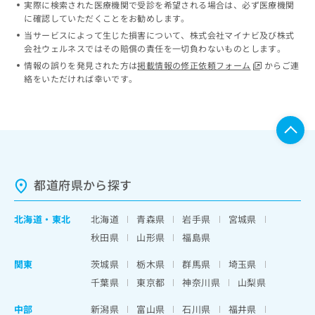
実際に検索された医療機関で受診を希望される場合は、必ず医療機関
ッ
は
に確認していただくことをお勧めします。
ク
こ
ナ
当サービスによって生じた損害について、株式会社マイナビ及び株式
ち
会社ウェルネスではその賠償の責任を一切負わないものとします。
ビ
ら
に
情報の誤りを発見された方は
掲載情報の修正依頼フォーム
からご連
関
絡をいただければ幸いです。
広
す
広
告
る
告
代
お
出
理
問
稿
店
い
の
合
の
お
わ
方
問
都道府県から探す
せ
い
は
は
合
こ
こ
北海道
・
東北
北海道
青森県
岩手県
宮城県
わ
ち
ち
せ
秋田県
山形県
福島県
ら
ら
は
こ
関東
茨城県
栃木県
群馬県
埼玉県
こち
ち
広
千葉県
東京都
神奈川県
山梨県
らは
広
ら
告
マイ
告
出
中部
ナビ
新潟県
富山県
石川県
福井県