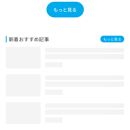
お
もっと見る
問
い
合
わ
せ
新着おすすめ記事
は
もっと見る
こ
ち
ら
loading...
loading...
loading...