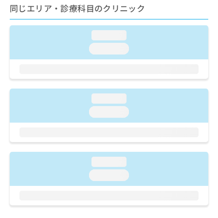
ご了
ら
み
同じエリア・診療科目のクリニック
承く
は
ださ
こ
無
い。
ち
loading...
料
ら
情
loading...
報
拡
掲
充
載
の
情
お
報
loading...
申
の
loading...
し
修
込
正
み
は
は
こ
こ
ち
loading...
ち
ら
ら
loading...
そ
の
他
の