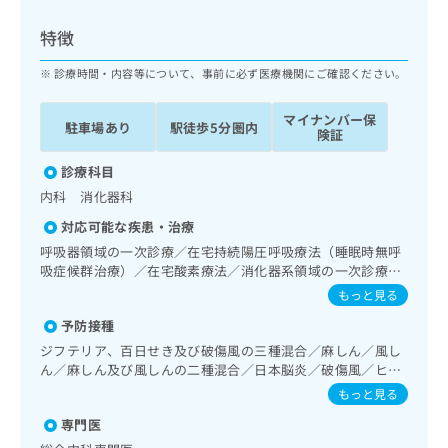
ッ
は
ク
こ
特徴
ナ
ち
ビ
診療時間・内容等について、事前に必ず医療機関にご確認ください。
ら
に
関
マイナンバー保
広
駐車場あり
駅徒歩5分圏内
す
広
険証
告
る
告
代
お
診療科目
出
理
問
稿
内科 消化器科
店
い
の
対応可能な疾患・治療
合
の
お
わ
呼吸器領域の一次診療／在宅持続陽圧呼吸療法（睡眠時無呼
方
問
せ
吸症候群治療）／在宅酸素療法／消化器系領域の一次診療／
い
は
上部消化管内視鏡検査／下部消化管内視鏡検査／肝･胆道・
は
合
もっと見る
こ
膵臓領域の一次診療／肝生検／循環器系領域の一次診療／
こ
わ
ち
予防接種
腎･泌尿器系領域の一次診療／内分泌･代謝･栄養領域の一次
ち
せ
ら
診療／血液・免疫系領域の一次診療
ら
ジフテリア、百日せき及び破傷風の三種混合／麻しん／風し
は
ん／麻しん及び風しんの二種混合／日本脳炎／破傷風／ヒト
こ
こち
パピローマウイルス感染症／水痘／インフルエンザ／おたふ
ち
もっと見る
広
らは
くかぜ／B型肝炎
広
ら
告
マイ
専門医
告
出
ナビ