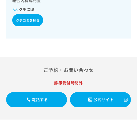
総合内科専門医
出
稿
クリ
資
稿
ニッ
の
クチコミ
料
クナ
の
お
の
ビサ
お
クチコミを見る
問
ご
イト
問
い
請
への
い
合
お問
求
合
合せ
わ
は
フォ
わ
せ
こ
ーム
せ
は
ち
とな
は
こ
ら
りま
こ
ち
す。
ち
ご予約・お問い合わせ
ら
クリ
無
ら
ニッ
料
クの
診療受付時間外
資
情
予
料
報
約・
の
症状
拡
電話する
公式サイト
のご
ご
充
相談
請
の
など
求
お
はで
は
申
きま
こ
せん
し
ので
ち
込