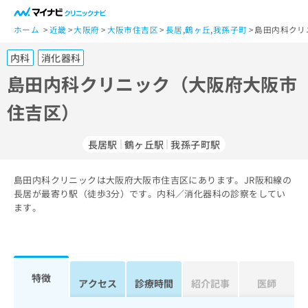
一
般
ホーム
近畿
大阪府
大阪市住吉区
長居
,
鶴ヶ丘
,
我孫子町
島田内科クリ
ユ
内科
消化器科
ー
ザ
島田内科クリニック（大阪府大阪市
ー
住吉区）
の
方
は
長居駅
鶴ヶ丘駅
我孫子町駅
こ
ち
島田内科クリニックは大阪府大阪市住吉区にあります。JR阪和線の
ら
長居が最寄り駅（徒歩3分）です。内科／消化器科の診察をしてい
ます。
医
マ
療
イ
関
ナ
係
ビ
者
ク
特徴
アクセス
診療時間
紹介記事
医師
の
リ
方
ニ