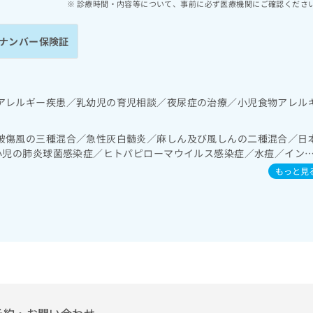
診療時間・内容等について、事前に必ず医療機関にご確認くださ
ナンバー保険証
アレルギー疾患／乳幼児の育児相談／夜尿症の治療／小児食物アレル
破傷風の三種混合／急性灰白髄炎／麻しん及び風しんの二種混合／日
／小児の肺炎球菌感染症／ヒトパピローマウイルス感染症／水痘／イン
感染症／おたふくかぜ／A型肝炎／B型肝炎／狂犬病／ロタウイルス感
もっと見