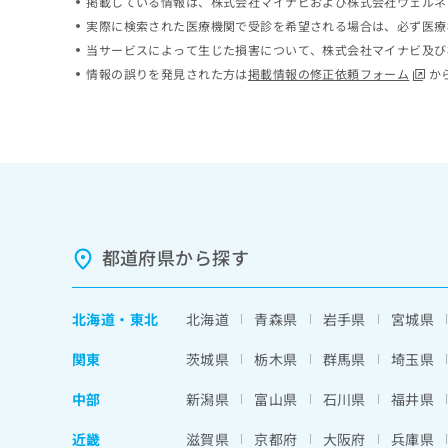
掲載している情報は、株式会社マイナビおよび株式会社ウェルネ
ち
み
実際に検索された医療機関で受診を希望される場合は、必ず医療
ら
は
当サービスによって生じた損害について、株式会社マイナビ及び
こ
情報の誤りを発見された方は
掲載情報の修正依頼フォーム
か
ち
そ
ら
の
他
の
お
問
い
合
わ
都道府県から探す
せ
は
こ
北海道
・
東北
北海道
青森県
岩手県
宮城県
ち
ら
関東
茨城県
栃木県
群馬県
埼玉県
中部
新潟県
富山県
石川県
福井県
近畿
滋賀県
京都府
大阪府
兵庫県