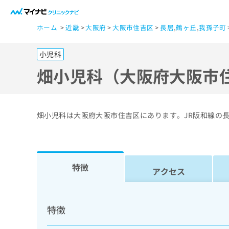
一
ホーム
近畿
大阪府
大阪市住吉区
長居
,
鶴ヶ丘
,
我孫子町
般
ユ
小児科
ー
ザ
畑小児科（大阪府大阪市
ー
の
方
畑小児科は大阪府大阪市住吉区にあります。JR阪和線の
は
こ
ち
ら
特徴
アクセス
医
マ
療
イ
特徴
ナ
関
ビ