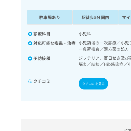
係
ク
者
リ
の
ニ
駐車場あり
駅徒歩5分圏内
マイ
ッ
方
ク
は
ナ
診療科目
小児科
こ
ビ
小児領域の一次診療／小児
対応可能な疾患・治療
ち
に
ー負荷検査／漢方薬の処方
関
ら
す
ジフテリア、百日せき及び
予防接種
る
脳炎／結核／Hib感染症
お
ルエンザ／成人の肺炎球菌
広
広
問
症／髄膜炎菌感染症
告
告
い
クチコミ
クチコミを見る
出
代
合
稿
わ
理
の
せ
店
お
は
の
問
こ
い
方
ち
合
ら
は
わ
こ