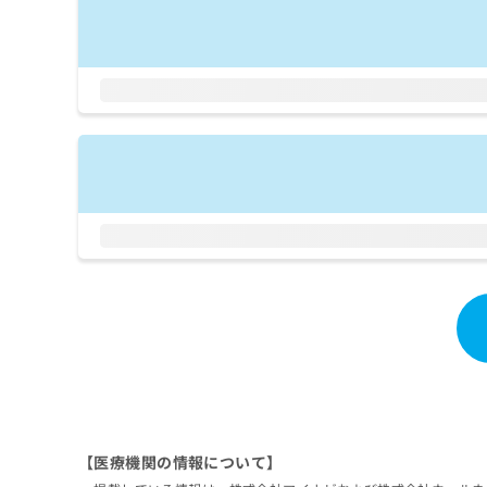
拡
資
きま
充
料
せん
の
ので
の
ご了
お
ご
承く
申
請
ださ
し
求
い。
込
は
み
こ
は
ち
こ
ら
ち
ら
無
料
掲
情
載
報
情
拡
報
充
の
の
修
お
正
申
は
【医療機関の情報について】
し
こ
込