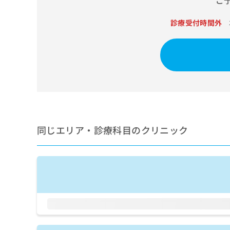
ご
せ
こち
ち
らは
は
マイ
診療受付時間外
こ
ら
ナビ
ち
クリ
ら
ニッ
クナ
広
ビサ
広
資
イト
告
告
への
料
出
出
お問
の
稿
合せ
稿
ご
の
フォ
の
請
お
ーム
お
求
問
とな
同じエリア・診療科目のクリニック
問
りま
は
い
い
す。
こ
合
合
クリ
ち
わ
ニッ
わ
ら
せ
クの
せ
は
予
は
約・
こ
こ
無
症状
ち
ち
のご
料
ら
相談
ら
情
など
報
はで