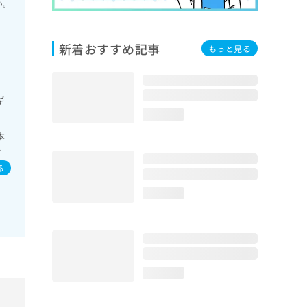
い。
新着おすすめ記事
もっと見る
ギ
loading...
本
フ
染
る
loading...
loading...