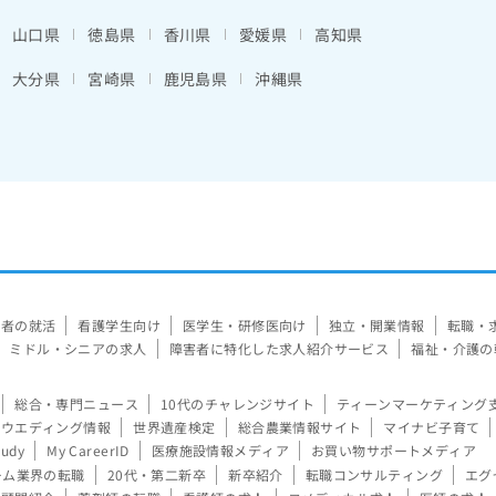
山口県
徳島県
香川県
愛媛県
高知県
大分県
宮崎県
鹿児島県
沖縄県
験者の就活
看護学生向け
医学生・研修医向け
独立・開業情報
転職・
ミドル・シニアの求人
障害者に特化した求人紹介サービス
福祉・介護の
総合・専門ニュース
10代のチャレンジサイト
ティーンマーケティング
ウエディング情報
世界遺産検定
総合農業情報サイト
マイナビ子育て
tudy
My CareerID
医療施設情報メディア
お買い物サポートメディア
ーム業界の転職
20代・第二新卒
新卒紹介
転職コンサルティング
エグ