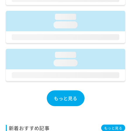
ご了
ら
み
承く
は
ださ
こ
無
い。
loading...
ち
料
loading...
ら
情
報
拡
掲
充
載
の
情
loading...
お
報
申
loading...
の
し
修
込
正
み
は
は
こ
こ
ち
ち
もっと見る
ら
ら
そ
の
他
新着おすすめ記事
もっと見る
の