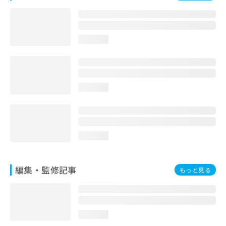
お
問
い
合
loading...
わ
せ
は
こ
ち
loading...
ら
loading...
編集・監修記事
もっと見る
loading...