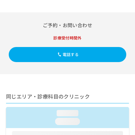
出
稿
クリ
資
稿
ニッ
の
料
クナ
の
お
の
ビサ
お
問
ご
イト
ご予約・お問い合わせ
問
い
請
への
い
合
お問
求
合
診療受付時間外
合せ
わ
は
フォ
わ
せ
こ
ーム
せ
は
ち
とな
電話する
は
こ
ら
りま
こ
ち
す。
ち
ら
クリ
無
ら
ニッ
料
クの
資
情
予
料
報
約・
の
症状
同じエリア・診療科目のクリニック
拡
のご
ご
充
相談
請
の
など
求
loading...
お
はで
は
申
きま
loading...
こ
せん
し
ので
ち
込