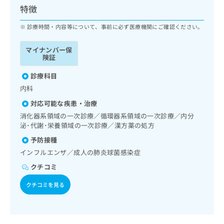
ッ
は
特徴
ク
こ
ナ
診療時間・内容等について、事前に必ず医療機関にご確認ください。
ち
ビ
ら
に
マイナンバー保
関
険証
広
す
広
告
る
診療科目
告
代
お
出
内科
理
問
稿
対応可能な疾患・治療
店
い
の
合
の
消化器系領域の一次診療／循環器系領域の一次診療／内分
お
わ
泌･代謝･栄養領域の一次診療／漢方薬の処方
方
問
せ
い
は
予防接種
は
合
こ
インフルエンザ／成人の肺炎球菌感染症
こ
わ
ち
ち
せ
クチコミ
ら
ら
は
クチコミを見る
こ
こち
ち
広
らは
広
ら
告
マイ
告
出
ナビ