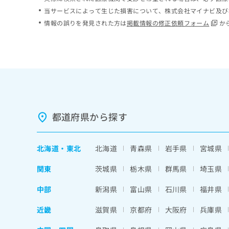
ち
み
当サービスによって生じた損害について、株式会社マイナビ及び
ら
は
情報の誤りを発見された方は
掲載情報の修正依頼フォーム
か
こ
ち
そ
ら
の
他
の
お
問
い
都道府県から探す
合
わ
せ
北海道
・
東北
北海道
青森県
岩手県
宮城県
は
こ
関東
茨城県
栃木県
群馬県
埼玉県
ち
ら
中部
新潟県
富山県
石川県
福井県
近畿
滋賀県
京都府
大阪府
兵庫県