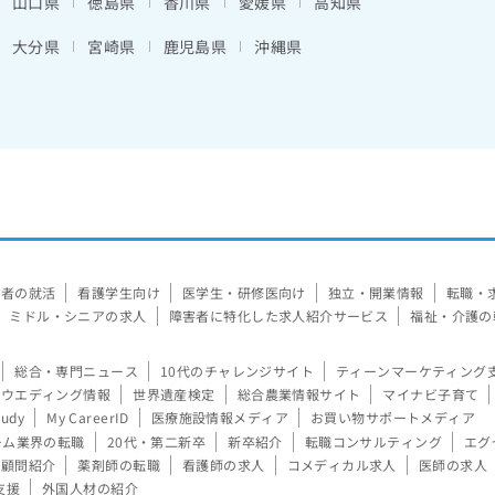
山口県
徳島県
香川県
愛媛県
高知県
大分県
宮崎県
鹿児島県
沖縄県
験者の就活
看護学生向け
医学生・研修医向け
独立・開業情報
転職・
ミドル・シニアの求人
障害者に特化した求人紹介サービス
福祉・介護の
総合・専門ニュース
10代のチャレンジサイト
ティーンマーケティング
ウエディング情報
世界遺産検定
総合農業情報サイト
マイナビ子育て
tudy
My CareerID
医療施設情報メディア
お買い物サポートメディア
ーム業界の転職
20代・第二新卒
新卒紹介
転職コンサルティング
エグ
顧問紹介
薬剤師の転職
看護師の求人
コメディカル求人
医師の求人
支援
外国人材の紹介