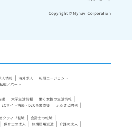
Copyright © Mynavi Corporation
求人情報
海外求人
転職エージェント
転職／パート
支援
大学生活情報
働く女性の生活情報
ECサイト構築・D2C事業支援
ふるさと納税
ゼクティブ転職
会計士の転職
保育士の求人
無期雇用派遣
介護の求人