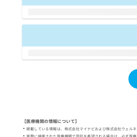
拡
資
きま
充
料
せん
の
ので
の
ご了
お
ご
承く
申
請
ださ
し
求
い。
込
は
み
こ
は
ち
こ
ら
ち
ら
無
料
掲
情
載
報
情
拡
報
充
の
の
修
お
【医療機関の情報について】
正
申
掲載している情報は、株式会社マイナビおよび株式会社ウェルネ
は
し
こ
実際に検索された医療機関で受診を希望される場合は、必ず医療
込