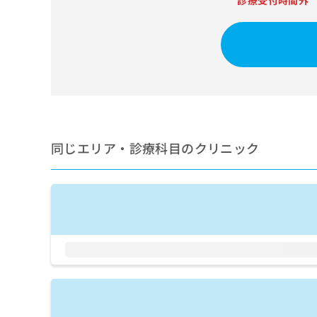
診療受付時間外
せ
こち
ち
らは
は
マイ
こ
ら
ナビ
ち
クリ
ら
ニッ
クナ
広
ビサ
広
資
イト
告
告
への
料
出
出
お問
の
稿
合せ
稿
ご
の
同じエリア・診療科目のクリニック
フォ
の
請
お
ーム
お
求
問
とな
問
りま
は
い
い
す。
こ
合
合
クリ
ち
わ
ニッ
わ
ら
せ
クの
せ
は
予
は
約・
こ
こ
無
症状
ち
ち
のご
料
ら
相談
ら
情
など
報
はで