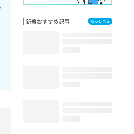
い。
新着おすすめ記事
もっと見る
loading...
loading...
loading...