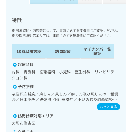
ッ
は
ク
こ
ナ
ち
特徴
ビ
ら
に
診療時間・内容等について、事前に必ず医療機関にご確認ください。
関
広
訪問診療対応エリアは、事前に必ず医療機関にご確認ください。
す
広
告
る
告
代
マイナンバー保
お
出
19時以降診療
訪問診療
険証
理
問
稿
店
い
の
診療科目
合
の
お
内科 胃腸科 循環器科 小児科 整形外科 リハビリテー
わ
方
問
ション科
せ
い
は
は
合
予防接種
こ
こ
わ
急性灰白髄炎／麻しん／風しん／麻しん及び風しんの二種混
ち
ち
せ
合／日本脳炎／破傷風／Hib感染症／小児の肺炎球菌感染症
ら
ら
は
／水痘／インフルエンザ／成人の肺炎球菌感染症／おたふく
もっと見る
こ
かぜ／A型肝炎／B型肝炎
こち
訪問診療対応エリア
ち
広
らは
広
ら
告
大阪市住吉区
マイ
告
出
ナビ
クチコミ