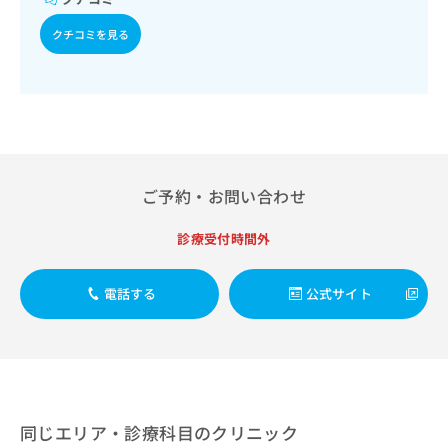
出
稿
クリ
資
稿
ニッ
の
料
クチコミを見る
クナ
の
お
の
ビサ
お
問
ご
イト
問
い
請
への
い
合
お問
求
合
合せ
わ
は
フォ
わ
せ
こ
ーム
せ
は
ち
とな
は
こ
ら
ご予約・お問い合わせ
りま
こ
ち
す。
ち
ら
クリ
無
診療受付時間外
ら
ニッ
料
クの
資
情
予
電話する
公式サイト
料
報
約・
の
症状
拡
のご
ご
充
相談
請
の
など
求
お
はで
は
申
きま
こ
せん
し
同じエリア・診療科目のクリニック
ので
ち
込