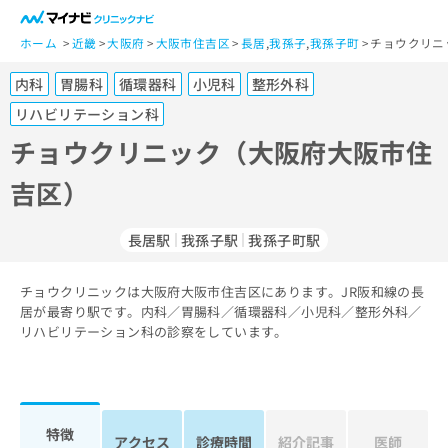
一
般
ホーム
近畿
大阪府
大阪市住吉区
長居
,
我孫子
,
我孫子町
チョウクリニ
ユ
内科
胃腸科
循環器科
小児科
整形外科
ー
ザ
リハビリテーション科
ー
チョウクリニック（大阪府大阪市住
の
方
吉区）
は
こ
長居駅
我孫子駅
我孫子町駅
ち
ら
チョウクリニックは大阪府大阪市住吉区にあります。JR阪和線の長
医
居が最寄り駅です。内科／胃腸科／循環器科／小児科／整形外科／
マ
療
リハビリテーション科の診察をしています。
イ
関
ナ
係
ビ
者
ク
の
リ
特徴
方
ニ
アクセス
診療時間
紹介記事
医師