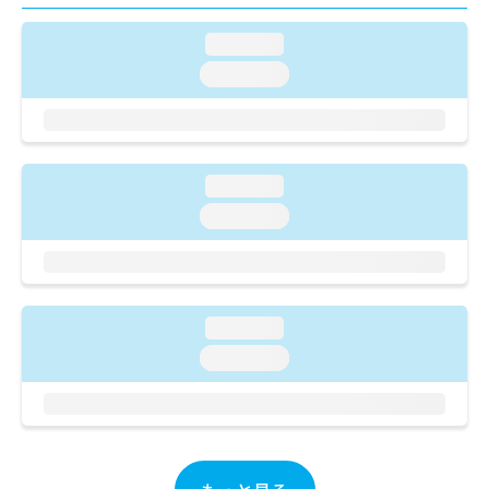
ご了
ら
み
承く
は
ださ
loading...
こ
無
い。
loading...
ち
料
ら
情
報
拡
掲
充
載
loading...
の
情
お
報
loading...
申
の
し
修
込
正
み
は
は
こ
loading...
こ
ち
loading...
ち
ら
ら
そ
の
他
の