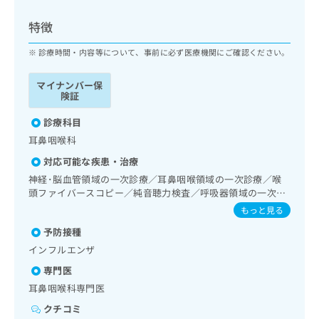
ッ
は
ク
こ
特徴
ナ
ち
ビ
診療時間・内容等について、事前に必ず医療機関にご確認ください。
ら
に
関
マイナンバー保
広
す
広
険証
告
る
告
代
お
診療科目
出
理
問
稿
耳鼻咽喉科
店
い
の
対応可能な疾患・治療
合
の
お
わ
神経･脳血管領域の一次診療／耳鼻咽喉領域の一次診療／喉
方
問
せ
頭ファイバースコピー／純音聴力検査／呼吸器領域の一次診
い
は
療／消化器系領域の一次診療／筋・骨格系及び外傷領域の一
は
合
もっと見る
こ
次診療／小児領域の一次診療
こ
わ
ち
予防接種
ち
せ
ら
ら
インフルエンザ
は
こ
専門医
こち
ち
広
耳鼻咽喉科専門医
らは
広
ら
告
マイ
告
クチコミ
出
ナビ