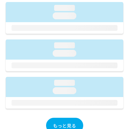
ご了
ら
み
承く
loading...
は
ださ
こ
無
い。
loading...
ち
料
ら
情
報
拡
掲
充
載
loading...
の
情
loading...
お
報
申
の
し
修
込
正
み
は
loading...
は
こ
こ
loading...
ち
ち
ら
ら
そ
の
他
もっと見る
の