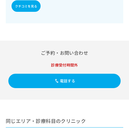
出
稿
クリ
資
クチコミを見る
稿
ニッ
の
料
クナ
の
お
の
ビサ
お
問
ご
イト
問
い
請
への
い
合
お問
求
合
合せ
わ
は
フォ
わ
せ
こ
ーム
せ
は
ち
とな
ご予約・お問い合わせ
は
こ
ら
りま
こ
ち
す。
ち
診療受付時間外
ら
クリ
無
ら
ニッ
料
クの
資
情
予
電話する
料
報
約・
の
症状
拡
のご
ご
充
相談
請
の
など
求
お
はで
は
申
きま
こ
同じエリア・診療科目のクリニック
せん
し
ので
ち
込