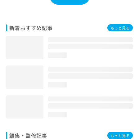
お
問
い
合
新着おすすめ記事
もっと見る
わ
せ
は
こ
ち
loading...
ら
loading...
loading...
編集・監修記事
もっと見る