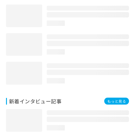
loading...
loading...
loading...
新着インタビュー記事
もっと見る
loading...