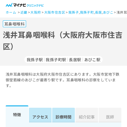
一
般
ホーム
近畿
大阪府
大阪市住吉区
我孫子
,
我孫子町
,
長居
,
あびこ
浅井耳
ユ
耳鼻咽喉科
ー
ザ
浅井耳鼻咽喉科（大阪府大阪市住吉
ー
区）
の
方
は
我孫子駅
我孫子町駅
長居駅
あびこ駅
こ
ち
浅井耳鼻咽喉科は大阪府大阪市住吉区にあります。大阪市営地下鉄
ら
御堂筋線のあびこが最寄り駅です。耳鼻咽喉科の診察をしていま
す。
医
マ
療
イ
関
ナ
係
ビ
者
ク
特徴
アクセス
診療時間
紹介記事
医師
の
リ
方
ニ