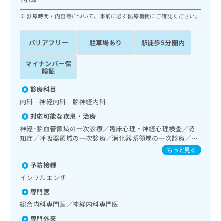
ッ
は
ク
診療時間・内容等について、事前に必ず医療機関にご確認ください。
こ
ナ
ち
ビ
ら
バリアフリー
駐車場あり
駅徒歩5分圏内
に
関
広
マイナンバー保
す
広
告
険証
る
告
代
お
出
診療科目
理
問
稿
内科 神経内科 脳神経内科
店
い
の
合
の
お
対応可能な疾患・治療
わ
方
問
神経･脳血管領域の一次診療／臨床心理・神経心理検査／認
せ
い
は
知症／呼吸器領域の一次診療／消化器系領域の一次診療／
は
合
こ
肝･胆道・膵臓領域の一次診療／循環器系領域の一次診療／
もっと見る
こ
わ
腎･泌尿器系領域の一次診療／血液・免疫系領域の一次診療
ち
ち
せ
予防接種
／CT撮影
ら
ら
は
インフルエンザ
こ
こち
専門医
ち
広
らは
広
ら
総合内科専門医／神経内科専門医
告
マイ
告
出
ナビ
専門外来