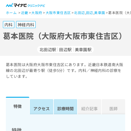
一
般
ホーム
近畿
大阪府
大阪市東住吉区
北田辺
,
田辺
,
美章園
葛本医院（大
ユ
内科
神経内科
ー
ザ
葛本医院（大阪府大阪市東住吉区）
ー
の
北田辺駅
田辺駅
美章園駅
方
は
こ
葛本医院は大阪府大阪市東住吉区にあります。近畿日本鉄道南大阪
線の北田辺が最寄り駅（徒歩5分）です。内科／神経内科の診察を
ち
しています。
ら
医
マ
療
イ
関
ナ
特徴
アクセス
診療時間
紹介記事
医師
係
ビ
者
ク
の
リ
方
ニ
特徴