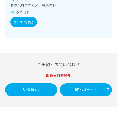
出
稿
クリ
資
もの忘れ専門外来 神経内科
稿
ニッ
の
料
クナ
の
お
クチコミ
の
ビサ
お
問
ご
イト
クチコミを見る
問
い
請
への
い
合
お問
求
合
合せ
わ
は
フォ
わ
せ
こ
ーム
せ
は
ち
とな
は
こ
ら
りま
こ
ち
す。
ち
ら
クリ
無
ご予約・お問い合わせ
ら
ニッ
料
クの
資
情
予
診療受付時間外
料
報
約・
の
症状
拡
のご
ご
充
電話する
公式サイト
相談
請
の
など
求
お
はで
は
申
きま
こ
せん
し
ので
ち
込