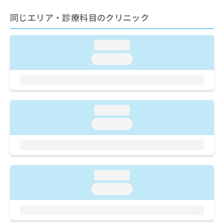
ご了
ら
み
承く
は
同じエリア・診療科目のクリニック
ださ
こ
無
い。
ち
料
ら
loading...
情
報
loading...
拡
掲
充
載
の
情
お
報
申
の
loading...
し
修
loading...
込
正
み
は
は
こ
こ
ち
ち
ら
loading...
ら
loading...
そ
の
他
の