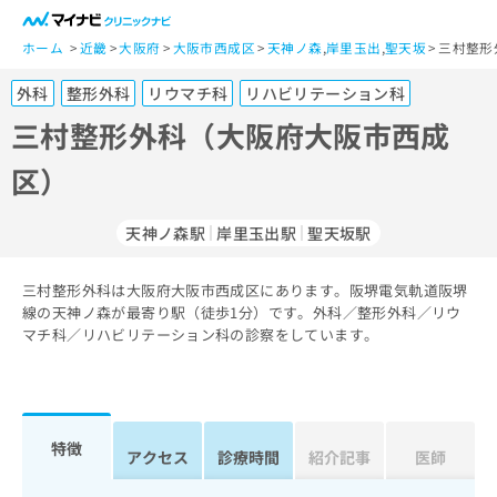
一
般
ホーム
近畿
大阪府
大阪市西成区
天神ノ森
,
岸里玉出
,
聖天坂
三村整形
ユ
外科
整形外科
リウマチ科
リハビリテーション科
ー
ザ
三村整形外科（大阪府大阪市西成
ー
区）
の
方
は
天神ノ森駅
岸里玉出駅
聖天坂駅
こ
ち
三村整形外科は大阪府大阪市西成区にあります。阪堺電気軌道阪堺
ら
線の天神ノ森が最寄り駅（徒歩1分）です。外科／整形外科／リウ
マチ科／リハビリテーション科の診察をしています。
医
マ
療
イ
関
ナ
係
ビ
者
ク
特徴
アクセス
診療時間
紹介記事
医師
の
リ
方
ニ