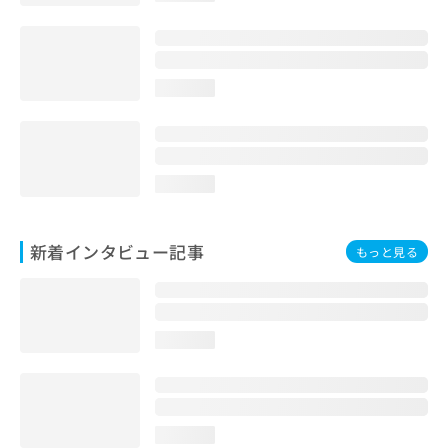
loading...
loading...
新着インタビュー記事
もっと見る
loading...
loading...