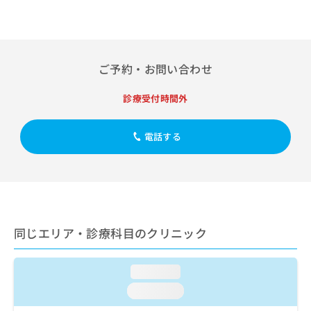
出
稿
クリ
資
稿
ニッ
の
料
クナ
の
お
の
ビサ
お
問
ご
イト
問
い
請
への
ご予約・お問い合わせ
い
合
お問
求
合
合せ
わ
は
診療受付時間外
フォ
わ
せ
こ
ーム
せ
は
ち
とな
は
こ
ら
りま
電話する
こ
ち
す。
ち
ら
クリ
無
ら
ニッ
料
クの
資
情
予
料
報
約・
の
症状
拡
のご
同じエリア・診療科目のクリニック
ご
充
相談
請
の
など
求
お
はで
loading...
は
申
きま
こ
せん
し
loading...
ので
ち
込