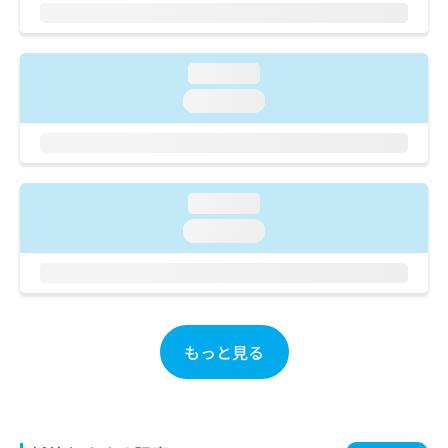
ご了
ら
み
承く
は
ださ
こ
無
い。
ち
料
loading...
ら
情
loading...
報
拡
掲
充
載
の
情
お
報
loading...
申
の
loading...
し
修
込
正
み
は
は
こ
こ
ち
ち
ら
もっと見る
ら
そ
の
他
の