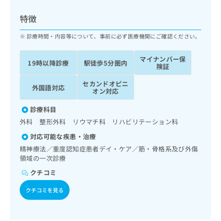
ッ
は
ク
こ
特徴
ナ
ち
ビ
診療時間・内容等について、事前に必ず医療機関にご確認ください。
ら
に
関
マイナンバー保
広
19時以降診療
駅徒歩5分圏内
す
広
険証
告
る
告
代
セカンドオピニ
お
出
外国語対応
オン対応
理
問
稿
店
い
の
診療科目
合
の
お
外科 整形外科 リウマチ科 リハビリテーション科
わ
方
問
せ
い
は
対応可能な疾患・治療
は
合
こ
精神療法／重度認知症患者デイ・ケア／筋・骨格系及び外傷
こ
わ
ち
領域の一次診療
ち
せ
ら
クチコミ
ら
は
こ
クチコミを見る
こち
ち
広
らは
広
ら
告
マイ
告
出
ナビ