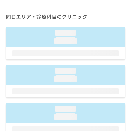
ご了
ら
み
承く
は
ださ
こ
無
同じエリア・診療科目のクリニック
い。
ち
料
ら
情
loading...
報
拡
掲
loading...
充
載
の
情
お
報
申
の
し
修
loading...
込
正
loading...
み
は
は
こ
こ
ち
ち
ら
ら
loading...
そ
loading...
の
他
の