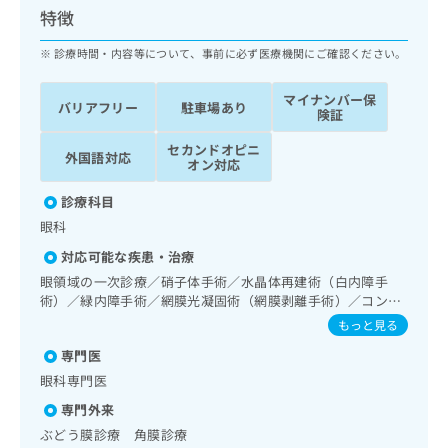
ッ
は
特徴
ク
こ
ナ
診療時間・内容等について、事前に必ず医療機関にご確認ください。
ち
ビ
ら
に
マイナンバー保
バリアフリー
駐車場あり
関
険証
広
す
広
告
セカンドオピニ
る
告
外国語対応
オン対応
代
お
出
理
問
稿
診療科目
店
い
の
眼科
合
の
お
わ
方
問
対応可能な疾患・治療
せ
い
は
眼領域の一次診療／硝子体手術／水晶体再建術（白内障手
は
合
こ
術）／緑内障手術／網膜光凝固術（網膜剥離手術）／コンタ
こ
わ
ち
クトレンズ検査／小児視力障害診療
もっと見る
ち
せ
ら
ら
は
専門医
こ
眼科専門医
こち
ち
広
らは
専門外来
広
ら
告
マイ
告
ぶどう膜診療 角膜診療
出
ナビ