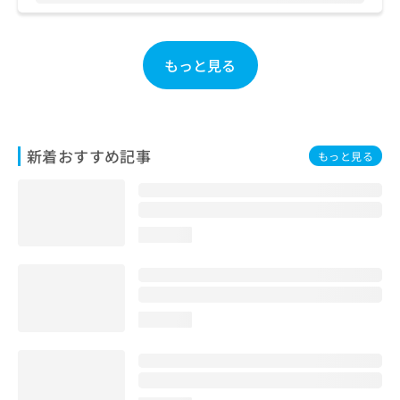
お
問
い
もっと見る
合
わ
せ
は
こ
新着おすすめ記事
ち
もっと見る
ら
loading...
loading...