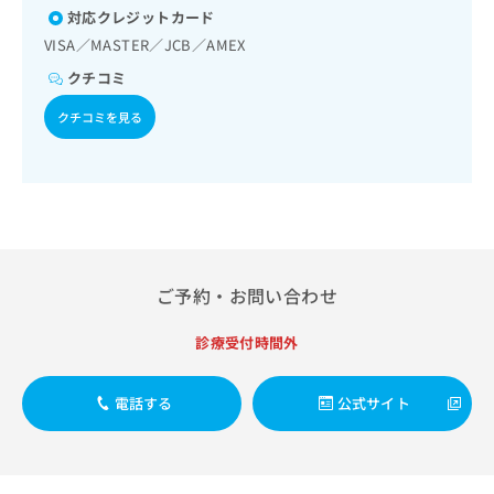
出
稿
クリ
資
対応クレジットカード
稿
ニッ
の
料
VISA／MASTER／JCB／AMEX
クナ
の
お
の
ビサ
お
問
クチコミ
ご
イト
問
い
請
への
い
クチコミを見る
合
お問
求
合
合せ
わ
は
フォ
わ
せ
こ
ーム
せ
は
ち
とな
は
こ
ら
りま
こ
ち
す。
ち
ら
クリ
無
ら
ニッ
料
クの
ご予約・お問い合わせ
資
情
予
料
報
約・
診療受付時間外
の
症状
拡
のご
ご
充
相談
請
の
など
電話する
公式サイト
求
お
はで
は
申
きま
こ
せん
し
ので
ち
込