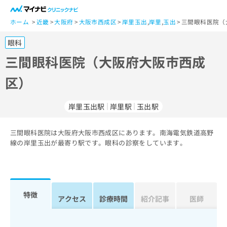
一
般
ホーム
近畿
大阪府
大阪市西成区
岸里玉出
,
岸里
,
玉出
三間眼科医院（
ユ
眼科
ー
ザ
三間眼科医院（大阪府大阪市西成
ー
区）
の
方
は
岸里玉出駅
岸里駅
玉出駅
こ
ち
三間眼科医院は大阪府大阪市西成区にあります。南海電気鉄道高野
ら
線の岸里玉出が最寄り駅です。眼科の診察をしています。
医
マ
療
イ
関
ナ
係
ビ
特徴
アクセス
診療時間
紹介記事
医師
者
ク
の
リ
方
ニ