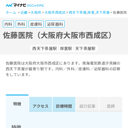
一
般
ホーム
近畿
大阪府
大阪市西成区
西天下茶屋
,
岸里
,
天下茶屋
佐藤医院
ユ
内科
外科
皮膚科
泌尿器科
ー
ザ
佐藤医院（大阪府大阪市西成区）
ー
の
西天下茶屋駅
岸里駅
天下茶屋駅
方
は
こ
佐藤医院は大阪府大阪市西成区にあります。南海電気鉄道汐見線の
西天下茶屋が最寄り駅です。内科／外科／皮膚科／泌尿器科の診察
ち
をしています。
ら
医
マ
療
イ
関
ナ
特徴
アクセス
診療時間
紹介記事
医師
係
ビ
者
ク
の
リ
方
ニ
特徴