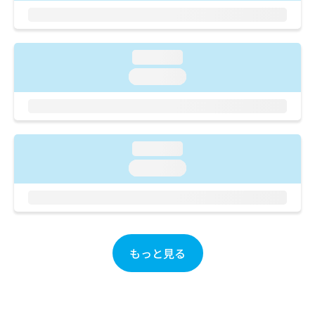
ご了
ら
み
承く
は
ださ
こ
無
い。
ち
料
loading...
ら
情
loading...
報
拡
掲
充
載
の
情
お
報
loading...
申
の
し
修
loading...
込
正
み
は
は
こ
こ
ち
ち
ら
ら
もっと見る
そ
の
他
の