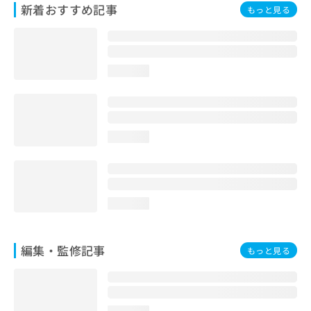
新着おすすめ記事
お
もっと見る
問
い
合
わ
loading...
せ
は
こ
ち
ら
loading...
loading...
編集・監修記事
もっと見る