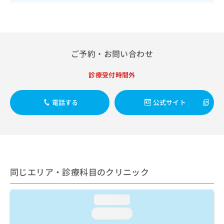
出
稿
クリ
資
稿
ニッ
の
料
クナ
の
お
の
ビサ
お
問
ご
イト
問
い
請
への
ご予約・お問い合わせ
い
合
お問
求
合
合せ
わ
は
フォ
わ
せ
診療受付時間外
こ
ーム
せ
は
ち
とな
は
こ
ら
りま
電話する
公式サイト
こ
ち
す。
ち
ら
クリ
無
ら
ニッ
料
クの
資
情
予
料
報
約・
の
症状
拡
のご
ご
充
同じエリア・診療科目のクリニック
相談
請
の
など
求
お
はで
は
申
loading...
きま
こ
せん
し
loading...
ので
ち
込