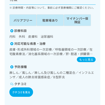
ッ
は
ク
診療時間・内容等について、事前に必ず医療機関にご確認ください。
こ
ナ
ち
ビ
ら
マイナンバー保
バリアフリー
駐車場あり
に
険証
関
広
す
診療科目
広
告
る
告
内科 外科 皮膚科 泌尿器科
代
お
出
対応可能な疾患・治療
理
問
稿
店
い
皮膚･形成外科領域の一次診療／呼吸器領域の一次診療／在
の
宅酸素療法／消化器系領域の一次診療／肝･胆道・膵臓領域
合
の
お
の一次診療／循環器系領域の一次診療／腎･泌尿器系領域の
わ
方
問
もっと見る
一次診療／乳腺領域の一次診療／内分泌･代謝･栄養領域の一
せ
い
は
予防接種
次診療
は
合
こ
麻しん／風しん／麻しん及び風しんの二種混合／インフルエ
こ
わ
ち
ンザ／成人の肺炎球菌感染症／B型肝炎
ち
せ
ら
ら
は
クチコミ
こ
こち
ち
クチコミを見る
広
らは
広
ら
告
マイ
告
出
ナビ