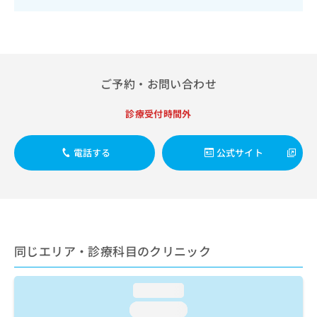
出
稿
クリ
資
稿
ニッ
の
料
クナ
の
お
の
ビサ
お
問
ご
イト
問
い
請
への
い
合
お問
求
ご予約・お問い合わせ
合
合せ
わ
は
フォ
わ
せ
こ
診療受付時間外
ーム
せ
は
ち
とな
は
こ
ら
りま
こ
ち
す。
電話する
公式サイト
ち
ら
クリ
無
ら
ニッ
料
クの
資
情
予
料
報
約・
の
症状
拡
のご
ご
充
相談
同じエリア・診療科目のクリニック
請
の
など
求
お
はで
は
申
きま
loading...
こ
せん
し
ので
ち
込
loading...