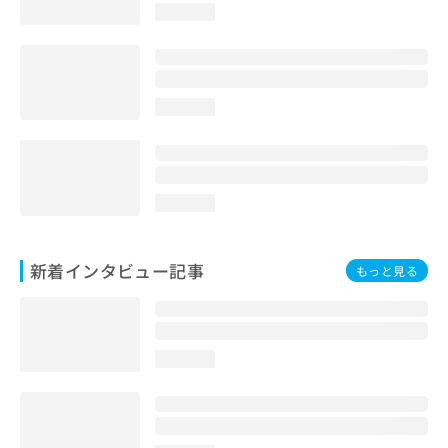
loading...
loading...
loading...
新着インタビュー記事
もっと見る
loading...