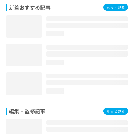
お
新着おすすめ記事
もっと見る
問
い
合
わ
せ
loading...
は
こ
ち
ら
loading...
loading...
編集・監修記事
もっと見る