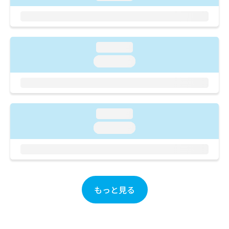
ご了
ら
み
承く
は
ださ
こ
無
い。
ち
料
ら
loading...
情
報
loading...
拡
掲
充
載
の
情
お
報
申
の
loading...
し
修
loading...
込
正
み
は
は
こ
こ
ち
ち
ら
ら
もっと見る
そ
の
他
の