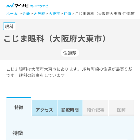
一
般
ホーム
近畿
大阪府
大東市
住道
こじま眼科（大阪府大東市 住道駅）
ユ
眼科
ー
ザ
こじま眼科（大阪府大東市）
ー
の
住道駅
方
は
こ
こじま眼科は大阪府大東市にあります。JR片町線の住道が最寄り駅
です。眼科の診察をしています。
ち
ら
医
マ
療
イ
特徴
アクセス
診療時間
紹介記事
医師
関
ナ
係
ビ
者
ク
の
リ
特徴
方
ニ