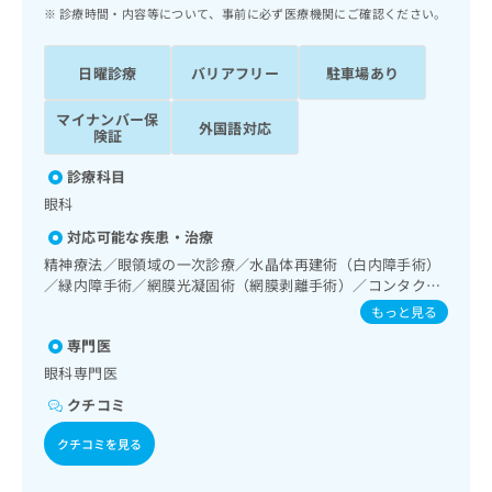
ッ
は
診療時間・内容等について、事前に必ず医療機関にご確認ください。
ク
こ
ナ
ち
日曜診療
バリアフリー
駐車場あり
ビ
ら
に
マイナンバー保
関
外国語対応
広
険証
す
広
告
る
告
診療科目
代
お
出
眼科
理
問
稿
店
い
の
対応可能な疾患・治療
合
の
お
精神療法／眼領域の一次診療／水晶体再建術（白内障手術）
わ
方
問
／緑内障手術／網膜光凝固術（網膜剥離手術）／コンタクト
せ
い
は
レンズ検査／小児視力障害診療
もっと見る
は
合
こ
こ
わ
専門医
ち
ち
せ
眼科専門医
ら
ら
は
クチコミ
こ
こち
ち
広
クチコミを見る
らは
広
ら
告
マイ
告
出
ナビ