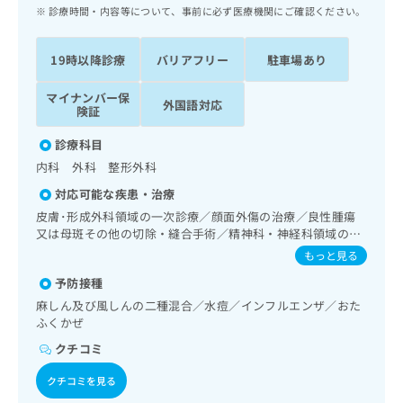
ッ
は
診療時間・内容等について、事前に必ず医療機関にご確認ください。
ク
こ
ナ
ち
19時以降診療
バリアフリー
駐車場あり
ビ
ら
に
マイナンバー保
関
外国語対応
広
険証
す
広
告
る
告
診療科目
代
お
出
内科 外科 整形外科
理
問
稿
店
い
の
対応可能な疾患・治療
合
の
お
皮膚･形成外科領域の一次診療／顔面外傷の治療／良性腫瘍
わ
方
問
又は母斑その他の切除・縫合手術／精神科・神経科領域の一
せ
い
は
次診療／呼吸器領域の一次診療／消化器系領域の一次診療／
もっと見る
は
合
こ
肝･胆道・膵臓領域の一次診療／循環器系領域の一次診療／
こ
わ
予防接種
腎･泌尿器系領域の一次診療／内分泌･代謝･栄養領域の一次
ち
ち
せ
診療／糖尿病患者教育（食事療法、運動療法、自己血糖測
麻しん及び風しんの二種混合／水痘／インフルエンザ／おた
ら
ら
は
定）／糖尿病による合併症に対する継続的な管理及び指導／
ふくかぜ
こ
血液・免疫系領域の一次診療／筋・骨格系及び外傷領域の一
クチコミ
こち
次診療／神経ブロック／画像診断管理（専ら画像診断を担当
ち
広
らは
する医師による読影）／漢方薬の処方
広
ら
告
マイ
クチコミを見る
告
出
ナビ