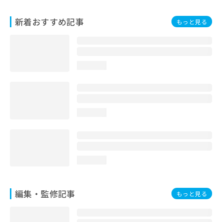
お
問
新着おすすめ記事
もっと見る
い
合
わ
せ
は
loading...
こ
ち
ら
loading...
loading...
編集・監修記事
もっと見る