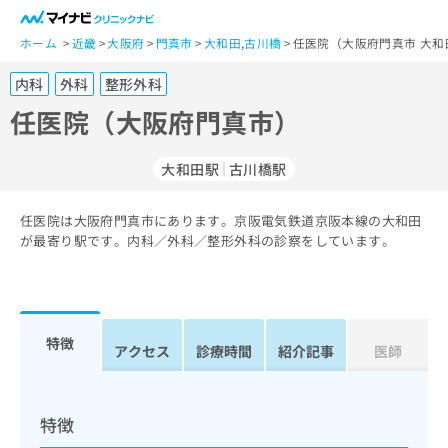
一
般
ホーム
近畿
大阪府
門真市
大和田
,
古川橋
任医院（大阪府門真市 大和
ユ
内科
外科
整形外科
ー
ザ
任医院（大阪府門真市）
ー
の
大和田駅
古川橋駅
方
は
こ
任医院は大阪府門真市にあります。京阪電気鉄道京阪本線の大和田
が最寄り駅です。内科／外科／整形外科の診察をしています。
ち
ら
医
マ
療
イ
特徴
アクセス
診療時間
紹介記事
医師
関
ナ
係
ビ
者
ク
の
リ
特徴
方
ニ