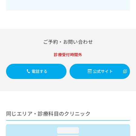
出
稿
クリ
資
稿
ニッ
の
料
クナ
の
お
の
ビサ
お
問
ご
イト
問
い
請
への
い
合
お問
求
合
合せ
わ
は
ご予約・お問い合わせ
フォ
わ
せ
こ
ーム
せ
は
ち
とな
診療受付時間外
は
こ
ら
りま
こ
ち
す。
ち
ら
クリ
電話する
公式サイト
無
ら
ニッ
料
クの
資
情
予
料
報
約・
の
症状
拡
のご
ご
充
相談
請
の
など
同じエリア・診療科目のクリニック
求
お
はで
は
申
きま
こ
せん
し
loading...
ので
ち
込