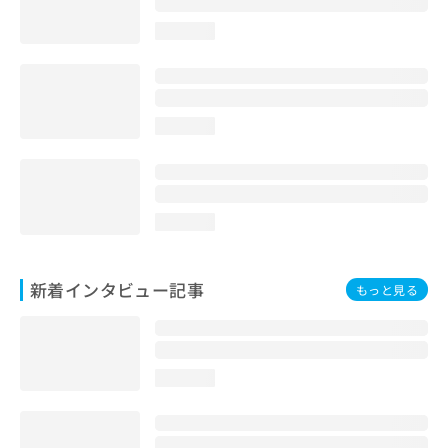
loading...
loading...
loading...
新着インタビュー記事
もっと見る
loading...