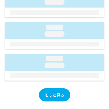
ご了
ら
loading...
み
承く
は
ださ
こ
無
い。
ち
料
ら
情
loading...
報
拡
掲
loading...
充
載
の
情
お
報
申
の
し
修
loading...
込
正
loading...
み
は
は
こ
こ
ち
ち
ら
ら
そ
もっと見る
の
他
の