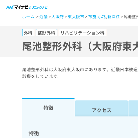
一
ホーム
近畿
大阪府
東大阪市
布施
,
小路
,
新深江
尾池整
般
ユ
外科
整形外科
リハビリテーション科
ー
ザ
尾池整形外科（大阪府東
ー
の
方
尾池整形外科は大阪府東大阪市にあります。近畿日本鉄道
は
診察をしています。
こ
ち
ら
特徴
アクセス
医
マ
療
イ
ナ
関
特徴
ビ