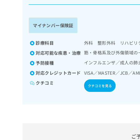
係
ク
者
リ
の
ニ
ッ
方
マイナンバー保険証
ク
は
ナ
こ
ビ
診療科目
外科 整形外科 リハビリ
ち
に
筋・骨格系及び外傷領域の
対応可能な疾患・治療
関
ら
す
インフルエンザ／成人の肺
予防接種
る
対応クレジットカード
VISA／MASTER／JCB／A
お
広
広
問
クチコミ
告
告
い
クチコミを見る
出
代
合
稿
わ
理
の
せ
店
お
は
の
問
こ
い
方
ち
合
ら
は
わ
ご
こ