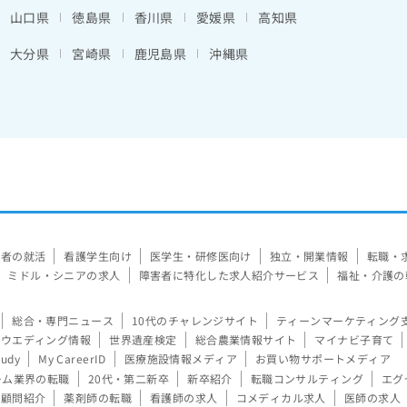
山口県
徳島県
香川県
愛媛県
高知県
大分県
宮崎県
鹿児島県
沖縄県
験者の就活
看護学生向け
医学生・研修医向け
独立・開業情報
転職・
ミドル・シニアの求人
障害者に特化した求人紹介サービス
福祉・介護の
総合・専門ニュース
10代のチャレンジサイト
ティーンマーケティング
ウエディング情報
世界遺産検定
総合農業情報サイト
マイナビ子育て
tudy
My CareerID
医療施設情報メディア
お買い物サポートメディア
ーム業界の転職
20代・第二新卒
新卒紹介
転職コンサルティング
エグ
顧問紹介
薬剤師の転職
看護師の求人
コメディカル求人
医師の求人