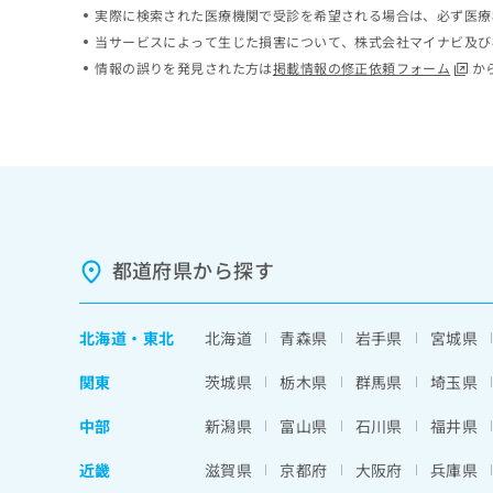
実際に検索された医療機関で受診を希望される場合は、必ず医療
ち
み
ら
は
当サービスによって生じた損害について、株式会社マイナビ及び
こ
情報の誤りを発見された方は
掲載情報の修正依頼フォーム
か
ち
そ
ら
の
他
の
お
問
い
合
都道府県から探す
わ
せ
は
北海道
・
東北
北海道
青森県
岩手県
宮城県
こ
ち
関東
茨城県
栃木県
群馬県
埼玉県
ら
中部
新潟県
富山県
石川県
福井県
近畿
滋賀県
京都府
大阪府
兵庫県