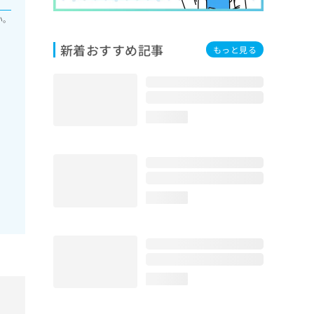
い。
新着おすすめ記事
もっと見る
loading...
loading...
loading...