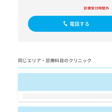
せ
こち
ち
らは
は
診療受付時間外
マイ
こ
ら
ナビ
ち
クリ
ら
ニッ
電話する
クナ
広
ビサ
広
資
イト
告
告
への
料
出
出
お問
の
稿
合せ
稿
ご
の
フォ
の
請
お
ーム
お
同じエリア・診療科目のクリニック
求
問
とな
問
りま
は
い
い
す。
こ
合
合
クリ
ち
わ
ニッ
わ
ら
せ
クの
せ
は
予
は
約・
こ
こ
無
症状
ち
ち
のご
料
ら
相談
ら
情
など
報
はで