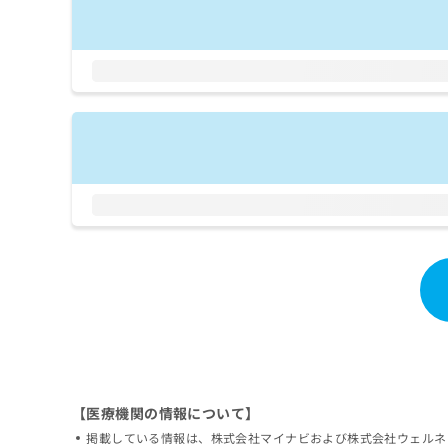
拡
資
きま
充
料
せん
の
ので
の
ご了
お
ご
承く
申
請
ださ
し
求
い。
込
は
み
こ
は
ち
こ
ら
ち
ら
無
料
掲
情
載
報
情
拡
報
充
の
の
修
お
正
申
【医療機関の情報について】
は
し
掲載している情報は、株式会社マイナビおよび株式会社ウェルネ
こ
込